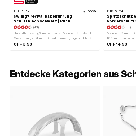
FÜR:
PUCH
10029
FÜR:
PUCH
swiing® revival Kabelführung
Spritzschutz 
Schutzblech schwarz | Puch
Vorderschutzbl
(43)
(5)
Hersteller: swiing® revival parts · Material: Kunststoff ·
Material: Gummi · 
Gesamtlänge: 74 mm · Anzahl Befestigungspunkte: 2
100 mm · Farbe: sc
Stk. · Lochabstand: 63 mm · Höhe: 12.5 mm ·
CHF 3.90
CHF 14.90
Befestigungsart: Steckverbindung · Farbe: schwarz
Entdecke Kategorien aus Sc