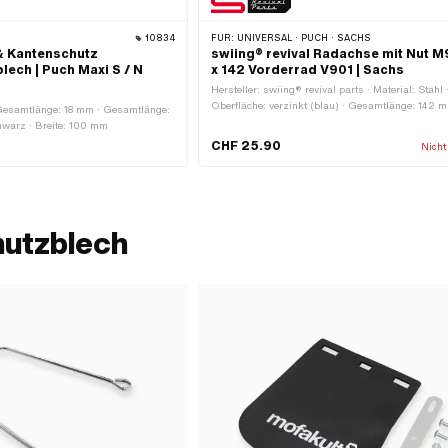
10834
FÜR:
UNIVERSAL · PUCH · SACHS
& Kantenschutz
swiing® revival Radachse mit Nut M
ech | Puch Maxi S / N
x 142 Vorderrad V901 | Sachs
Hersteller: swiing® revival parts · Material: Stahl 
Oberfläche: verzinkt (blau) · Gesamtlänge: 142 
Gesamtlänge: 18 mm · Gesamtlänge:
Schaft: 9.5 mm · Gewindeart: MF9.5x1 (Feingewi
hwarz · Breite: 100 mm
CHF 25.90
Nicht
hutzblech