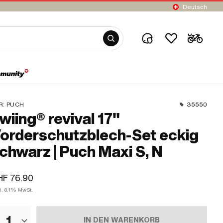
Deutsch
R:
PUCH
35550
wiing® revival 17"
orderschutzblech-Set eckig
chwarz | Puch Maxi S, N
F 76.90
l. 8.1% MwSt.
1
IN DEN WARENKORB