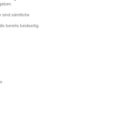
geben.
n sind sämtliche
ls bereits beidseitig
mm