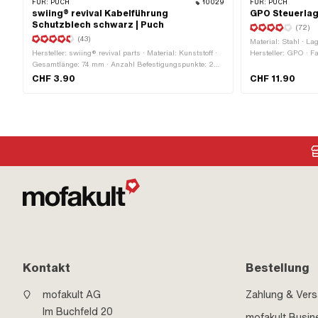
FÜR:
PUCH
10029
FÜR:
PUCH
swiing® revival Kabelführung
GPO Steuerlag
Schutzblech schwarz | Puch
(72)
(43)
Material: Stahl · La
Hersteller: swiing® revival parts · Material: Kunststoff ·
Hersteller: GPO · Fa
Gesamtlänge: 74 mm · Anzahl Befestigungspunkte: 2
(blau) · Gewindeart
Stk. · Lochabstand: 63 mm · Höhe: 12.5 mm ·
Aufnahme Rahmen: 
CHF 3.90
CHF 11.90
Befestigungsart: Steckverbindung · Farbe: schwarz
Kontakt
Bestellung
mofakult AG
Zahlung & Ver
Im Buchfeld 20
mofakult Busin