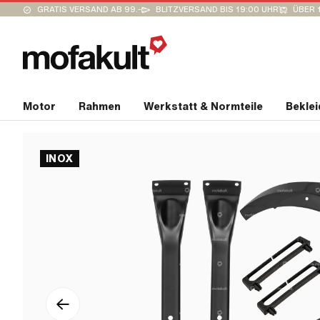
GRATIS VERSAND AB 99.-
BLITZVERSAND BIS 19:00 UHR
ÜBER 
Motor
Rahmen
Werkstatt & Normteile
Bekle
INOX