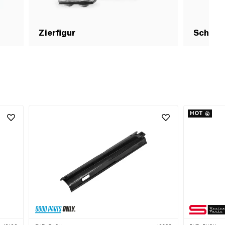
Zierfigur
Schrau
HOT