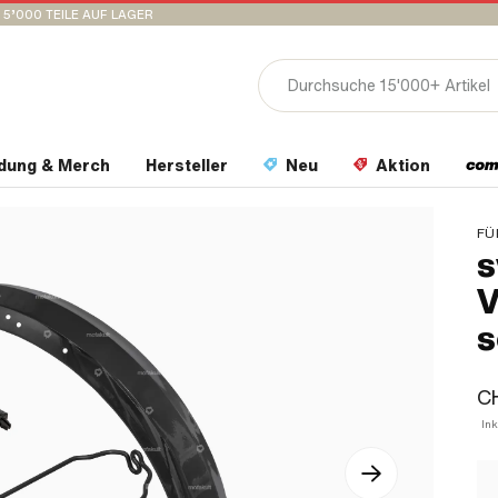
15’000 TEILE AUF LAGER
idung & Merch
Hersteller
Neu
Aktion
FÜ
s
V
s
CH
Ink