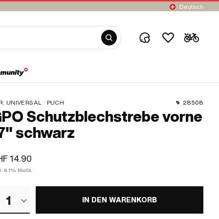
Deutsch
R:
UNIVERSAL · PUCH
28508
PO Schutzblechstrebe vorne
7" schwarz
F 14.90
l. 8.1% MwSt.
1
IN DEN WARENKORB