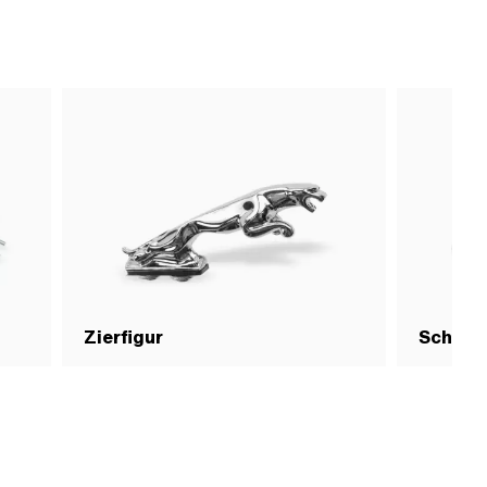
Zierfigur
Schrau