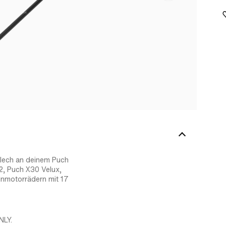
blech an deinem Puch
2, Puch X30 Velux,
nmotorrädern mit 17
NLY.