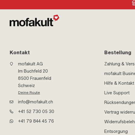
Kontakt
Bestellung
mofakult AG
Zahlung & Ver
Im Buchfeld 20
mofakult Busin
8500 Frauenfeld
Hilfe & Kontakt
Schweiz
Live Support
Deine Route
info@mofakult.ch
Rücksendunge
+41 52 730 05 30
Vertrag widerr
+41 79 844 45 76
Widerrufsbele
Entsorgung