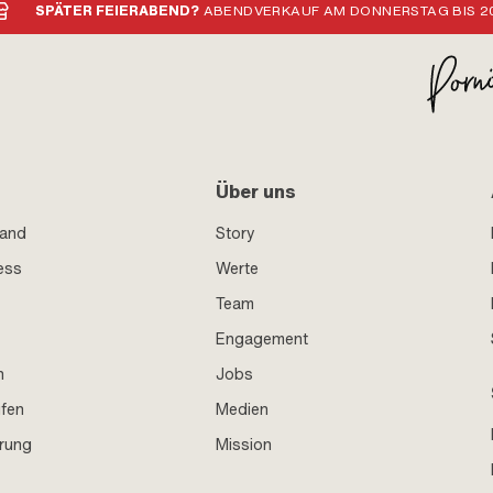
SPÄTER FEIERABEND?
ABENDVERKAUF AM DONNERSTAG BIS 20
Über uns
sand
Story
ess
Werte
Team
Engagement
n
Jobs
ufen
Medien
hrung
Mission