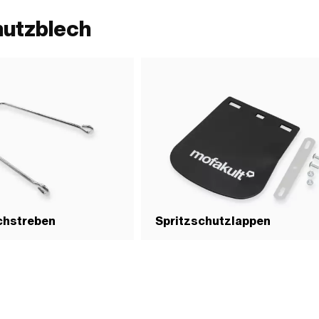
hutzblech
chstreben
Spritzschutzlappen