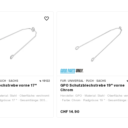
PUCH · SACHS
18122
FÜR:
UNIVERSAL · PUCH · SACHS
chstrebe vorne 17"
GPO Schutzblechstrebe 19" vorne
Chrom
terial: Stahl · Oberfläche: verchromt
Hersteller: GPO · Material: Stahl · Oberfläche: ve
dgrösse: 17 " · Gesamtlänge: 305
· Farbe: Chrom · Radgrösse: 19 " · Gesamtlänge:
blech - mitte Loch: 300 mm · Breite
mm · Befestigungsart: Schrauben & Muttern · An
efestigungsart: Schrauben &
Befestigungspunkte: 4 Stk.
CHF 14.90
festigungspunkte: 4 Stk. · Ø
12.5 mm