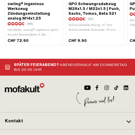
swiing® ingenious
GPO Schwungradabzug
GP
Werkzeug
M26x1.5 / M22x1.5 | Puch,
Pu
Zündungseinstellung
Sachs, Tomos, Beta 521
analog M14x1.25
(91)
Her
(64)
Schlüsselweite Abzug: 27 mm ·
Obe
Hersteller: swiing® ingenious parts ·
Schlüsselweite Schraube: 19 mm ·
Anw
Anzahl Bestandteile: 4 Stk. ·
Hersteller: GPO · Spanntiefe: 10 mm
Mon
Material: Stahl · Gewindeart:
· Anzahl Bestandteile: 1 Stk. ·
CHF 72.90
CHF 9.90
CH
MF14x1.25 (Feingewinde) ·
Material: Stahl · Oberfläche:
Anwendungsbereich: Messwerkzeug
geschwärzt · Gewindeart: MF22x1.5
· Puch OEM-Nr.: 905.6.32.101.0
(Feingewinde) · Gewindeart:
MF26x1.5 (Feingewinde) ·
Gesamtlänge: 55 mm ·
SPÄTER FEIERABEND?
ABENDVERKAUF AM DONNERSTAG
Gesamtlänge: 75 mm ·
BIS 20:00 UHR
Festigkeitsklasse: 8.8 ·
Anwendungsbereich: (De-)
Montagewerkzeug
Kontakt