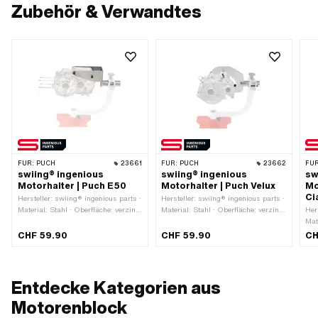
Zubehör & Verwandtes
FÜR:
PUCH
23661
FÜR:
PUCH
23662
FÜR
swiing® ingenious
swiing® ingenious
sw
Motorhalter | Puch E50
Motorhalter | Puch Velux
Mo
Ci
Hersteller: swiing® ingenious parts ·
Hersteller: swiing® ingenious parts ·
Material: Stahl · Oberfläche: verzinkt
Material: Stahl · Oberfläche: verzinkt
Her
(blau) · Anwendungsbereich:
(blau) · Anwendungsbereich:
Mat
Motorenhalter
Motorenhalter
(bl
CHF 59.90
CHF 59.90
CH
Mot
Entdecke Kategorien aus
Motorenblock