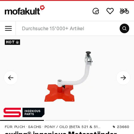
HOT
FÜR:
PUCH · SACHS · PONY / CILO (BETA 521 & 512) · PIAGGIO · ZÜNDAPP BELMONDO · DKW · KREIDLER
23660