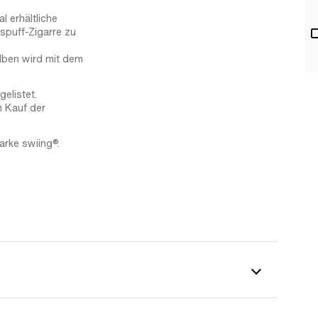
l erhältliche
spuff-Zigarre zu
lben wird mit dem
elistet.
m Kauf der
arke swiing®.