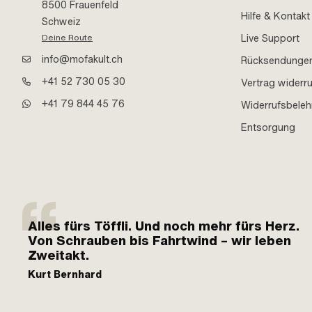
8500 Frauenfeld
Hilfe & Kontakt
Schweiz
Live Support
Deine Route
info@mofakult.ch
Rücksendunge
+41 52 730 05 30
Vertrag widerr
+41 79 844 45 76
Widerrufsbele
Entsorgung
Alles fürs Töffli. Und noch mehr fürs Herz.
Von Schrauben bis Fahrtwind – wir leben
Zweitakt.
Kurt Bernhard