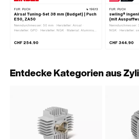
FÜR:
PUCH
19613
FÜR:
PUCH
Airsal Tuning-Set 38 mm (Budget) | Puch
swiing® ingen
E50, ZA50
(mit Auspuffwa
Nenndurchmesser: 50 mm · Hersteller: Airsal ·
Nenndurchmesser: 38
Hersteller: GPO · Hersteller: NGK · Material: Aluminium
NGK · Hersteller: sw
· Hubraum: 50 ccm · Ø Kolbenbolzen (B): 12 mm ·
swiing® revival par
Auslassart: gerade · Getarnt: Nein ·
Kolbenbolzen (B): 1
CHF 254.90
CHF 344.90
Anwendungsbereich: Tuning
Ja · Anwendungsber
Entdecke Kategorien aus Zyl