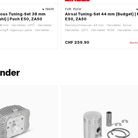
19615
FÜR:
PUCH
ious Tuning-Set 38 mm
Airsal Tuning-Set 44 mm (Budget) |
hl) | Puch E50, ZA50
E50, ZA50
 mm · Hersteller: GPO · Hersteller:
Nenndurchmesser: 44 mm · Hersteller: Airsal ·
iing® ingenious parts · Hersteller:
Hersteller: GPO · Hersteller: NGK · Hersteller: s
ts · Hubraum: 50 ccm · Ø
revival parts · Material: Aluminium · Hubraum: 6
2 mm · Auslassart: gerade · Getarnt:
Ø Kolbenbolzen (B): 12 mm · Auslassart: gerade 
CHF 259.90
Nicht
eich: Tuning
Anwendungsbereich: Tuning
inder