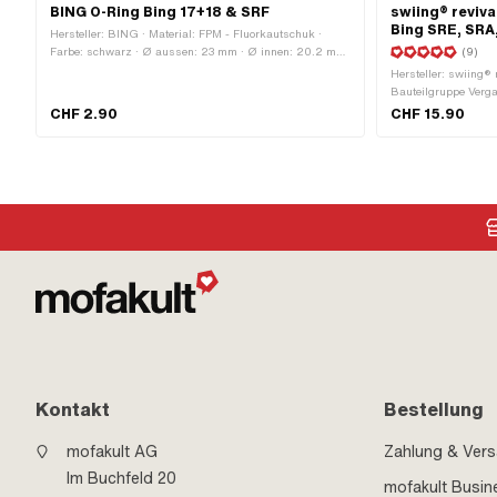
BING O-Ring Bing 17+18 & SRF
swiing® reviva
Bing SRE, SRA
Hersteller: BING · Material: FPM - Fluorkautschuk ·
Farbe: schwarz · Ø aussen: 23 mm · Ø innen: 20.2 mm
(9)
· Schnurdicke: 1.4 mm · Verwendungsort: Vergaser
Hersteller: swiing® 
Bauteilgruppe Verga
Vergasertyp: SRA (1
CHF 2.90
CHF 15.90
(1/11/35) Velux · Ve
Vergasertyp: SRF · 
Schlitz · Düsengew
Gesamtlänge: 6 mm 
78 · Düsengrösse: 8
84 · Düsengrösse: 8
Kontakt
Bestellung
mofakult AG
Zahlung & Ver
Im Buchfeld 20
mofakult Busin