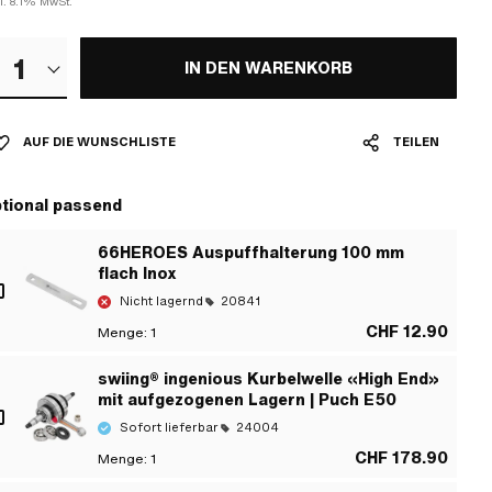
l. 8.1% MwSt.
1
IN DEN WARENKORB
AUF DIE WUNSCHLISTE
TEILEN
tional passend
66HEROES Auspuffhalterung 100 mm
flach Inox
Nicht lagernd
20841
CHF 12.90
Menge:
1
swiing® ingenious Kurbelwelle «High End»
mit aufgezogenen Lagern | Puch E50
Sofort lieferbar
24004
CHF 178.90
Menge:
1