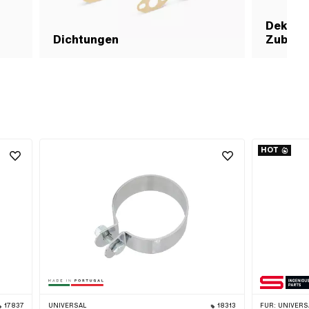
Dekomp
Dichtungen
Zubehö
HOT
17837
UNIVERSAL
18313
FÜR:
UNIVERSA