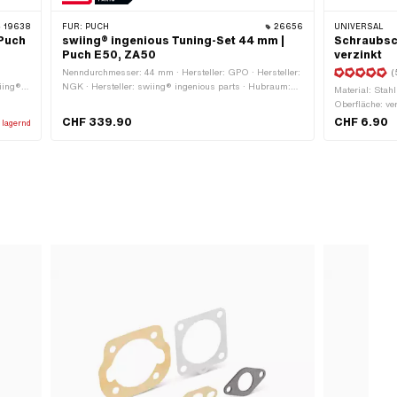
19638
FÜR:
PUCH
26656
UNIVERSAL
 Puch
swiing® ingenious Tuning-Set 44 mm |
Schraubsc
Puch E50, ZA50
verzinkt
Nenndurchmesser: 44 mm · Hersteller: GPO · Hersteller:
(
wiing®
NGK · Hersteller: swiing® ingenious parts · Hubraum:
Material: Stah
5 ccm ·
65 ccm · Ø Kolbenbolzen (B): 12 mm · Auslassart:
Oberfläche: ver
·
gerade · Dekompressor: Nein · Getarnt: Ja ·
CHF 339.90
CHF 6.90
 lagernd
Anwendungsbereich: Tuning