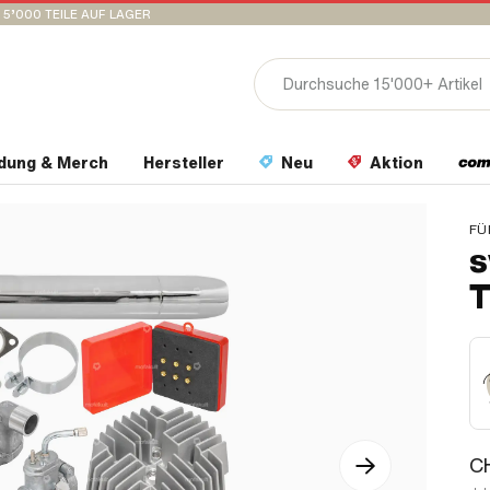
15’000 TEILE AUF LAGER
idung & Merch
Hersteller
Neu
Aktion
FÜ
s
T
C