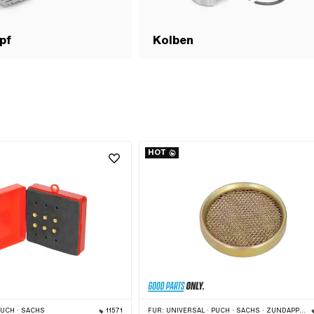
pf
Kolben
HOT
PUCH · SACHS
11571
FÜR:
UNIVERSAL · PUCH · SACHS · ZÜNDAPP BELMONDO