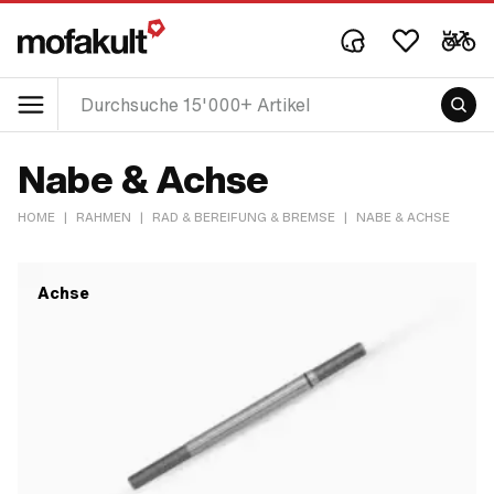
Nabe & Achse
HOME
|
RAHMEN
|
RAD & BEREIFUNG & BREMSE
|
NABE & ACHSE
Achse