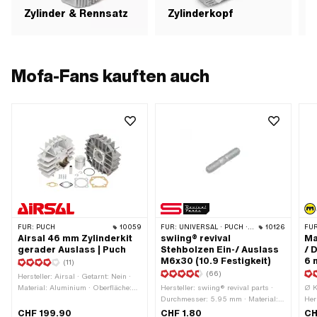
Auslass: 42 mm · Gewinde
Zylinder & Rennsatz
Zylinderkopf
Auslass: M6x1 (Standardgewinde) ·
Anwendungsbereich: Tuning ·
Dekompressor: Nein · Getarnt: Nein
Mofa-Fans kauften auch
FÜR:
PUCH
10059
FÜR:
UNIVERSAL · PUCH · SACHS · PONY / CILO (BETA 521 & 512) · ZÜNDAPP BELMONDO · SOLEX · TOMOS
10126
FÜR
Airsal 46 mm Zylinderkit
swiing® revival
Ma
gerader Auslass | Puch
Stehbolzen Ein-/ Auslass
/ 
M6x30 (10.9 Festigkeit)
6
(11)
(66)
Hersteller: Airsal · Getarnt: Nein ·
Material: Aluminium · Oberfläche:
Hersteller: swiing® revival parts ·
Ø K
sandgestrahlt · Kurbelwellenhub: 43
Durchmesser: 5.95 mm · Material:
Her
mm · Nenndurchmesser: 46 mm ·
Stahl · Oberfläche: verzinkt (blau) ·
Mes
CHF 199.90
CHF 1.80
CH