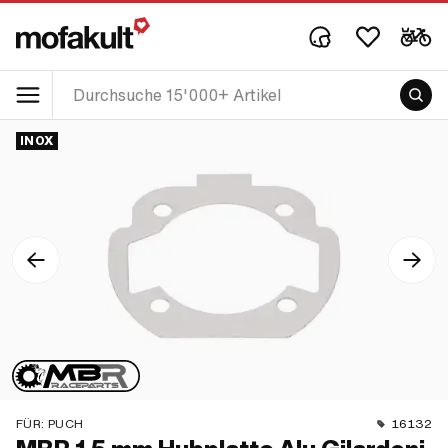
INOX
FÜR:
PUCH
16132