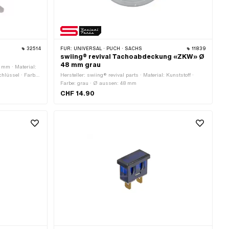
32514
FÜR:
UNIVERSAL · PUCH · SACHS
11839
swiing® revival Tachoabdeckung «ZKW» Ø
48 mm grau
9 mm · Material:
Schlüssel · Farbe:
Hersteller: swiing® revival parts · Material: Kunststoff ·
 mm
Farbe: grau · Ø aussen: 48 mm
CHF 14.90