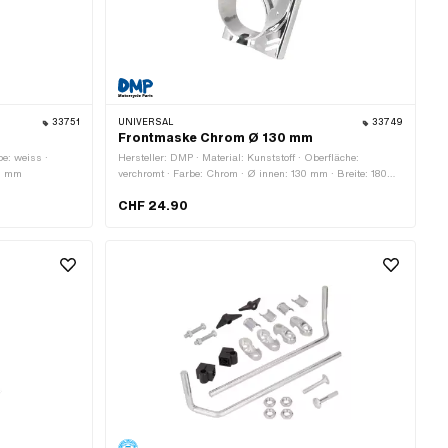
33751
UNIVERSAL
33749
Frontmaske Chrom Ø 130 mm
be: weiss ·
Hersteller: DMP · Material: Kunststoff · Oberfläche:
55 mm
verchromt · Farbe: Chrom · Ø innen: 130 mm · Breite: 180
mm · Höhe: 300 mm · Tiefe: 140 mm
CHF 24.90