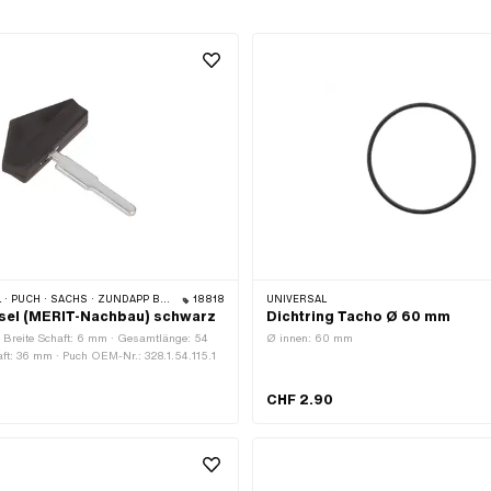
 PUCH · SACHS · ZÜNDAPP BELMONDO
18818
UNIVERSAL
sel (MERIT-Nachbau) schwarz
Dichtring Tacho Ø 60 mm
· Breite Schaft: 6 mm · Gesamtlänge: 54
Ø innen: 60 mm
ft: 36 mm · Puch OEM-Nr.: 328.1.54.115.1
CHF 2.90