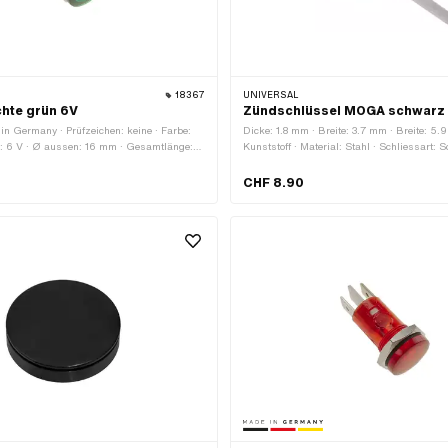
18367
UNIVERSAL
chte grün 6V
Zündschlüssel MOGA schwarz
 in Germany · Prüfzeichen: keine · Farbe:
Dicke: 1.8 mm · Breite: 3.7 mm · Breite: 5.
: 6 V · Ø aussen: 16 mm · Gesamtlänge:
Kunststoff · Material: Stahl · Schliessart: 
ein
grau · Farbe: schwarz · Gesamtlänge: 52
CHF 8.90