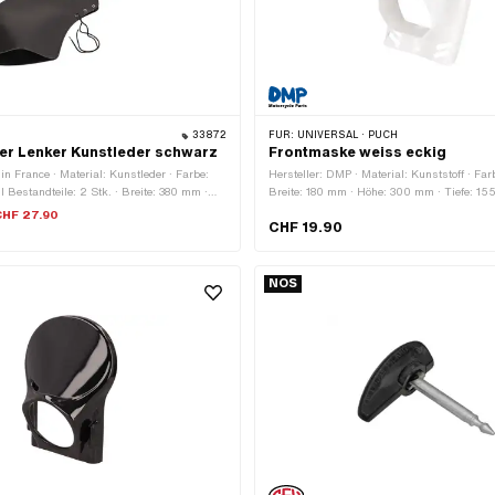
33872
FÜR:
UNIVERSAL · PUCH
er Lenker Kunstleder schwarz
Frontmaske weiss eckig
in France · Material: Kunstleder · Farbe:
Hersteller: DMP · Material: Kunststoff · Far
 Bestandteile: 2 Stk. · Breite: 380 mm ·
Breite: 180 mm · Höhe: 300 mm · Tiefe: 1
290 mm
CHF 27.90
CHF 19.90
NOS