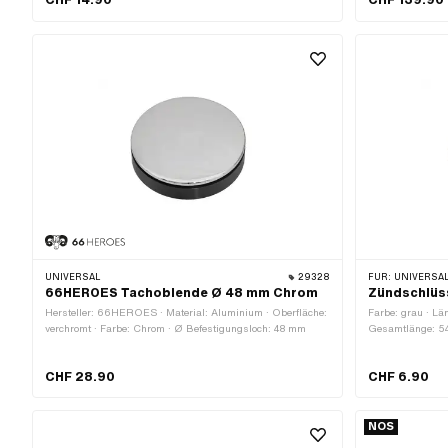
CHF 14.90
CHF 139.90
UNIVERSAL
29328
FÜR:
UNIVERSAL ·
66HEROES Tachoblende Ø 48 mm Chrom
Zündschlüs
Hersteller: 66HEROES · Material: Aluminium · Oberfläche:
Farbe: grau · Lä
verchromt · Farbe: Chrom · Ø Befestigungsloch: 48 mm
Gesamtlänge: 
CHF 28.90
CHF 6.90
NOS