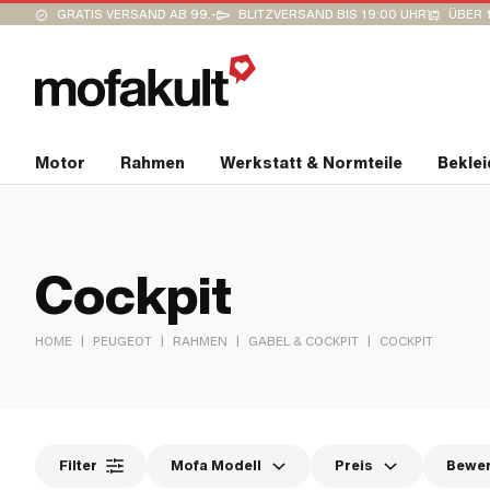
GRATIS VERSAND AB 99.-
BLITZVERSAND BIS 19:00 UHR
ÜBER 
Motor
Rahmen
Werkstatt & Normteile
Bekle
Cockpit
|
|
|
|
HOME
PEUGEOT
RAHMEN
GABEL & COCKPIT
COCKPIT
Filter
Mofa Modell
Preis
Bewe