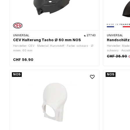
UNIVERSAL
27740
UNIVERSAL
CEV Halterung Tacho Ø 60 mm NOS
Handschütz
Hersteller: CEV · Material: Kunststoff · Farbe: schwarz · Ø
Hersteller: Made 
innen: 60 mm
schwarz · Anzahl
Gesamtlänge: 
CHF 36.90
CHF 56.90
NOS
NOS