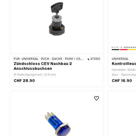
FÜR:
UNIVERSAL · PUCH · SACHS · PONY / CILO (BETA 521 & 512) · ZÜNDAPP BELMONDO · HERCULES
27260
UNIVERSAL
Zündschloss CEV Nachbau 2
Kontrollleu
Anschlussbuchsen
Hersteller: Made
Ø Befestigungsloch: 12.8 mm
blau · Spannung
35 mm · LED: N
CHF 28.90
CHF 16.90