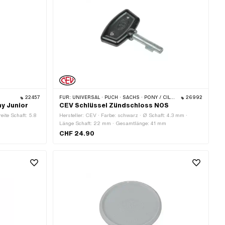
22457
FÜR:
UNIVERSAL · PUCH · SACHS · PONY / CILO (BETA 521 & 512)
26992
y Junior
CEV Schlüssel Zündschloss NOS
ite Schaft: 5.8
Hersteller: CEV · Farbe: schwarz · Ø Schaft: 4.3 mm ·
Länge Schaft: 22 mm · Gesamtlänge: 41 mm
CHF 24.90