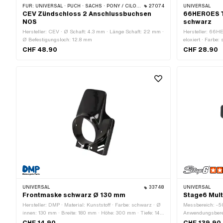
FÜR:
UNIVERSAL · PUCH · SACHS · PONY / CILO (BETA 521 & 512)
27074
UNIVERSAL
CEV Zündschloss 2 Anschlussbuchsen
66HEROES 
NOS
schwarz
Hersteller: CEV · Ø Schaft: 4.3 mm · Länge Schaft: 22 mm ·
Hersteller: 66H
Ø Befestigungsloch: 12.8 mm
eloxiert · Farbe
CHF 48.90
CHF 28.90
UNIVERSAL
33748
UNIVERSAL
Frontmaske schwarz Ø 130 mm
Stage6 Mult
Hersteller: DMP · Material: Kunststoff · Farbe: schwarz · Ø
Messbereich: -50
innen: 130 mm · Breite: 180 mm · Höhe: 300 mm · Tiefe: 140
Anwendungsberei
mm
5 Stk.