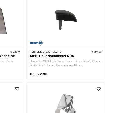
32871
FÜR:
UNIVERSAL · SACHS
24163
tzscheibe
MERIT Zündschlüssel NOS
rial · Farbe:
Hersteller: MERIT · Farbe: schwarz · Länge Schaft: 21 mm ·
Breite Schaft: 6 mm · Gesamtlänge: 40 mm
CHF 22.90