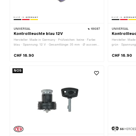
UNIVERSAL
18687
UNIVERSAL
Kontrollleuchte blau 12V
Kontrollleu
Hersteller: Made in Germany · Prüfzeichen: keine · Farbe:
Hersteller: Made
blau · Spannung: 12 V · Gesamtlänge: 35 mm · Ø aussen:
grün · Spannung
16 mm · LED: Nein
35 mm · LED: N
CHF 16.90
CHF 16.90
NOS