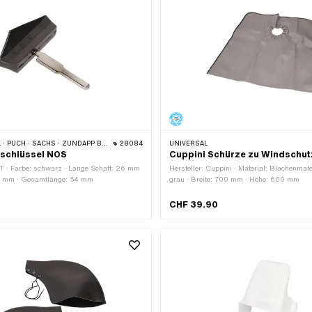
 PUCH · SACHS · ZÜNDAPP BELMONDO
28084
UNIVERSAL
schlüssel NOS
Cuppini Schürze zu Windschu
IT · Farbe: schwarz · Länge Schaft: 26 mm
Hersteller: Cuppini · Material: Blachenmate
: 6 mm · Gesamtlänge: 54 mm
grau · Breite: 700 mm · Höhe: 600 mm
CHF 39.90