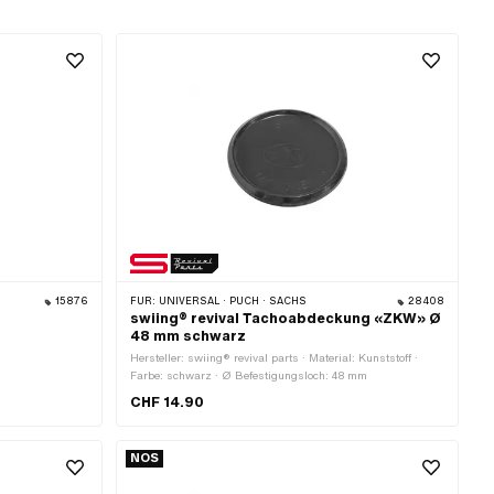
15876
FÜR:
UNIVERSAL · PUCH · SACHS
28408
swiing® revival Tachoabdeckung «ZKW» Ø
48 mm schwarz
Hersteller: swiing® revival parts · Material: Kunststoff ·
Farbe: schwarz · Ø Befestigungsloch: 48 mm
CHF 14.90
NOS