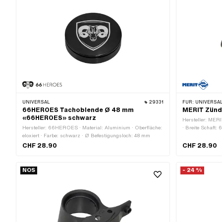
UNIVERSAL
29331
FÜR:
UNIVERSAL ·
66HEROES Tachoblende Ø 48 mm
MERIT Zünd
«66HEROES» schwarz
Hersteller: MER
Hersteller: 66HEROES · Material: Aluminium · Oberfläche:
· Breite Schaft
eloxiert · Farbe: schwarz · Ø Befestigungsloch: 48 mm
CHF 28.90
CHF 28.90
NOS
- 24 %