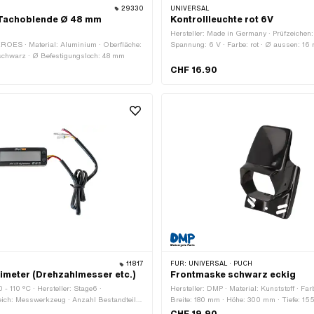
29330
UNIVERSAL
Tachoblende Ø 48 mm
Kontrollleuchte rot 6V
Hersteller: Made in Germany · Prüfzeichen:
EROES · Material: Aluminium · Oberfläche:
Spannung: 6 V · Farbe: rot · Ø aussen: 16
: schwarz · Ø Befestigungsloch: 48 mm
Gesamtlänge: 35.3 mm · LED: Nein
CHF 16.90
11817
FÜR:
UNIVERSAL · PUCH
imeter (Drehzahlmesser etc.)
Frontmaske schwarz eckig
 - 110 °C · Hersteller: Stage6 ·
Hersteller: DMP · Material: Kunststoff · Fa
ch: Messwerkzeug · Anzahl Bestandteile:
Breite: 180 mm · Höhe: 300 mm · Tiefe: 1