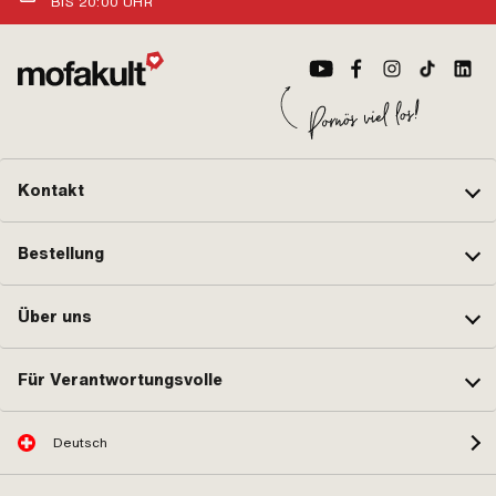
BIS 20:00 UHR
Ø Benzinschlauchanschluss: 6 mm
Fes
· Höhe Reservestand: 70 mm
Auf
x 1
Kontakt
Bestellung
Über uns
Für Verantwortungsvolle
Deutsch