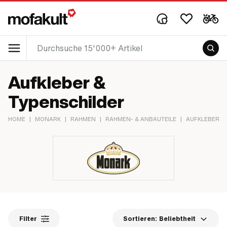
Aufkleber &
Typenschilder
HOME
|
MONARK
|
RAHMEN
|
RAHMEN- & ANBAUTEILE
|
AUFKLEBER &
Filter
Sortieren:
Beliebtheit