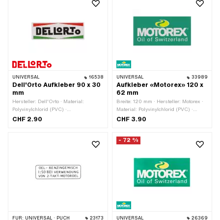
beständig · Beständigkeit:
benzinbeständig · Umrandung:
konturgeschnitten · Transferfolie: Nein
UNIVERSAL
16538
UNIVERSAL
33989
Dell'Orto Aufkleber 90 x 30
Aufkleber «Motorex» 120 x
mm
62 mm
Hersteller: Dell'Orto · Material:
Breite: 120 mm · Hersteller: Motorex ·
Polyvinylchlorid (PVC) ·
Material: Polyvinylchlorid (PVC) ·
Verwendungsort: Universal · Farbe:
Oberfläche: glänzend · Farbe: gelb ·
CHF 2.90
CHF 3.90
grün · Farbe: rot · Farbe: schwarz ·
Farbe: grün · Farbe: weiss ·
Farbe: weiss · Beschaffenheit
Beschaffenheit Rückseite: Klebstoff ·
- 72 %
Rückseite: Klebstoff · Breite: 90 mm ·
Höhe: 62 mm · Transferfolie: Nein
Höhe: 30 mm · Transferfolie: Nein
FÜR:
UNIVERSAL · PUCH
23173
UNIVERSAL
26369