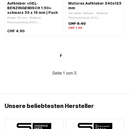
Aufkleber «OEL-
Motorex Aufkleber 240x125
BENZINGEMISCH 1:50»
mm
schwarz 55 x 19 mm | Puch
Hersteller: Motorex · Material:
Breite: 55 mm · Material:
Polyvinylchlorid (PVC) ·
Polyvinylchlorid (PVC) ·
Verwendungsort: Universal ·
CHF 5.40
Verwendungsort: Tank (+ Rahmen) ·
Beschaffenheit Rückseite: Klebstoff ·
CHF 1.50
CHF 4.90
Farbe: schwarz · Beschaffenheit
Breite: 240 mm · Höhe: 125 mm ·
Rückseite: Klebstoff · Höhe: 19 mm ·
Transferfolie: Nein
Beständigkeit: UV-beständig ·
Beständigkeit: benzinbeständig ·
Transferfolie: Nein
Seite
1
von
5
Unsere beliebtesten Hersteller