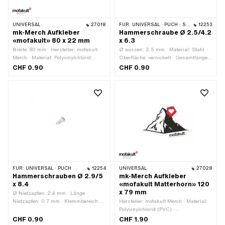
UNIVERSAL
27018
FÜR:
UNIVERSAL · PUCH · SACHS
12253
mk-Merch Aufkleber
Hammerschraube Ø 2.5/4.2
«mofakult» 80 x 22 mm
x 6.3
Breite: 80 mm · Hersteller: mofakult
Ø aussen: 2.5 mm · Material: Stahl ·
Merch · Material: Polyvinylchlorid
Oberfläche: vernickelt · Gesamtlänge:
(PVC) · Oberfläche: matt ·
6.3 mm · Ø Bohrung: 2.2 mm · Ø Kopf
CHF 0.90
CHF 0.90
Verwendungsort: Universal · Farbe: rot
aussen: 4.2 mm
· Farbe: schwarz · Farbe: weiss ·
Beschaffenheit Rückseite: Klebstoff ·
Höhe: 22 mm · Umrandung:
konturgeschnitten · Transferfolie: Nein
FÜR:
UNIVERSAL · PUCH
12254
UNIVERSAL
27028
Hammerschrauben Ø 2.9/5
mk-Merch Aufkleber
x 8.4
«mofakult Matterhorn» 120
x 79 mm
Ø Nietzapfen: 2.4 mm · Länge
Nietzapfen: 0.7 mm · Klemmbereich:
Hersteller: mofakult Merch · Material:
5.3 mm · Material: Stahl · Oberfläche:
Polyvinylchlorid (PVC) ·
vernickelt · Gesamtlänge: 8.5 mm · Ø
Verwendungsort: Universal · Farbe: rot
CHF 0.90
CHF 1.90