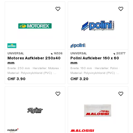
Beschaffenheit Rückseite: Klebstoff ·
Höhe: 48 mm · Transferfolie: Nein
UNIVERSAL
16536
UNIVERSAL
20377
Motorex Aufkleber 250x40
Polini Aufkleber 160 x 60
mm
mm
Breite: 250 mm · Hersteller: Motorex ·
Breite: 160 mm · Hersteller: Polini ·
Material: Polyvinylchlorid (PVC) ·
Material: Polyvinylchlorid (PVC) ·
Verwendungsort: Universal ·
Verwendungsort: Universal ·
CHF 3.90
CHF 3.20
Beschaffenheit Rückseite: Klebstoff ·
Beschaffenheit Rückseite: Klebstoff ·
Höhe: 40 mm · Transferfolie: Nein
Höhe: 60 mm · Transferfolie: Nein