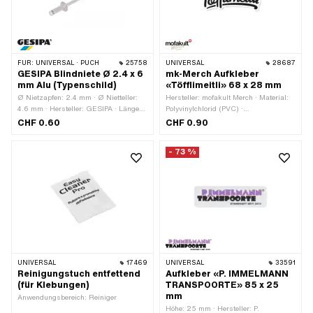
FÜR:
UNIVERSAL · PUCH
25758
UNIVERSAL
28687
GESIPA Blindniete Ø 2.4 x 6
mk-Merch Aufkleber
mm Alu (Typenschild)
«Töfflimeitli» 68 x 28 mm
Ø Nietzapfen: 2.4 mm · Ø Nietteller:
Hersteller: mofakult Merch · Material:
4.6 mm · Hersteller: GESIPA · Länge
Polyvinylchlorid (PVC) ·
Nietzapfen: 6.1 mm · Klemmbereich:
Verwendungsort: Universal ·
CHF 0.60
CHF 0.90
1.5 - 3.5 mm · Material: Aluminium ·
Beschaffenheit Rückseite: Klebstoff ·
Material: Stahl · Ø Bohrung: 2.5 mm
Beständigkeit: UV-beständig ·
- 73 %
Beständigkeit: benzinbeständig ·
Breite: 68 mm · Höhe: 28 mm ·
Transferfolie: Nein
UNIVERSAL
17469
UNIVERSAL
33591
Reinigungstuch entfettend
Aufkleber «P. IMMELMANN
(für Klebungen)
TRANSPOORTE» 85 x 25
mm
Anwendungsbereich: Reiniger
Höhe: 25 mm · Hersteller: P.