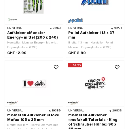
UNIVERSAL
23341
UNIVERSAL
18271
Aufkleber «Monster
Polini Aufkleber 113 x 37
Energy» mittel (200 x 240)
mm
Hersteller: Monster Energy · Material:
Breite: 113 mm · Hersteller: Polini ·
Polyvinylchlorid (PVC) ·
Material: Polyvinylchlorid (PVC) ·
Verwendungsort: Universal ·
Verwendungsort: Universal · Farbe:
CHF 12.90
CHF 2.90
Beschaffenheit Rückseite: Klebstoff ·
blau · Farbe: transparent ·
Transferfolie: Nein
Beschaffenheit Rückseite: Klebstoff ·
- 73 %
Höhe: 37 mm · Transferfolie: Nein
UNIVERSAL
19389
UNIVERSAL
29836
mk-Merch Aufkleber «I love
mk-Merch Aufkleber
Mofa» 105 x 35 mm
«mofakult Tutorials - King
of Schrauber Höhle» 90 x
Breite: 105 mm · Hersteller: mofakult