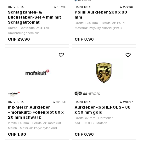
UNIVERSAL
15728
UNIVERSAL
27266
Schlagzahlen- &
Polini Aufkleber 230 x 80
Buchstaben-Set 4 mm mit
mm
Schlagautomat
Breite: 230 mm · Hersteller: Polini ·
Anzahl Bestandteile: 38 Stk. ·
Material: Polyvinylchlorid (PVC) ·
Anwendungsbereich:
Verwendungsort: Universal ·
Werkstattzubehör
Beschaffenheit Rückseite: Klebstoff ·
CHF 29.90
CHF 3.90
Höhe: 80 mm · Transferfolie: Nein
UNIVERSAL
30558
UNIVERSAL
29827
mk-Merch Aufkleber
Aufkleber «66HEROES» 38
«mofakult» Folienplot 80 x
x 50 mm gold
20 mm schwarz
Breite: 37 mm · Hersteller:
Breite: 80 mm · Hersteller: mofakult
66HEROES · Material:
Merch · Material: Polyvinylchlorid
Polyvinylchlorid (PVC) ·
(PVC) · Verwendungsort: Universal ·
Verwendungsort: Universal · Farbe:
CHF 1.90
CHF 0.90
Farbe: schwarz · Beschaffenheit
gold · Beschaffenheit Rückseite: