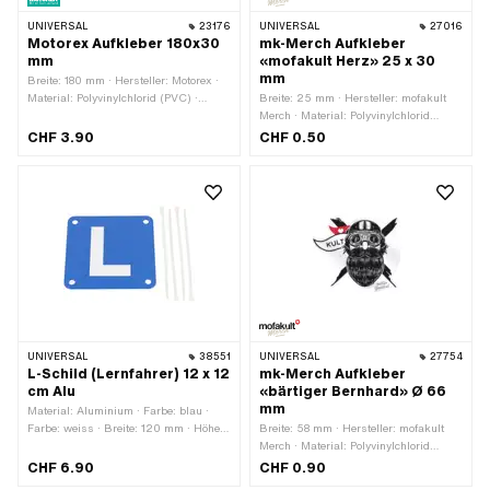
UNIVERSAL
23176
UNIVERSAL
27016
Motorex Aufkleber 180x30
mk-Merch Aufkleber
mm
«mofakult Herz» 25 x 30
mm
Breite: 180 mm · Hersteller: Motorex ·
Material: Polyvinylchlorid (PVC) ·
Breite: 25 mm · Hersteller: mofakult
Verwendungsort: Universal ·
Merch · Material: Polyvinylchlorid
Beschaffenheit Rückseite: Klebstoff ·
(PVC) · Verwendungsort: Universal ·
CHF 3.90
CHF 0.50
Höhe: 30 mm · Transferfolie: Nein
Beschaffenheit Rückseite: Klebstoff ·
Höhe: 30 mm · Transferfolie: Nein
UNIVERSAL
38551
UNIVERSAL
27754
L-Schild (Lernfahrer) 12 x 12
mk-Merch Aufkleber
cm Alu
«bärtiger Bernhard» Ø 66
mm
Material: Aluminium · Farbe: blau ·
Farbe: weiss · Breite: 120 mm · Höhe:
Breite: 58 mm · Hersteller: mofakult
120 mm
Merch · Material: Polyvinylchlorid
(PVC) · Durchmesser: 66 mm ·
CHF 6.90
CHF 0.90
Verwendungsort: Universal ·