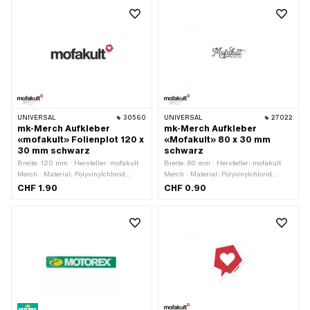
UNIVERSAL
30560
UNIVERSAL
27022
mk-Merch Aufkleber
mk-Merch Aufkleber
«mofakult» Folienplot 120 x
«Mofakult» 80 x 30 mm
30 mm schwarz
schwarz
Breite: 120 mm · Hersteller: mofakult
Breite: 80 mm · Hersteller: mofakult
Merch · Material: Polyvinylchlorid
Merch · Material: Polyvinylchlorid
(PVC) · Verwendungsort: Universal ·
(PVC) · Verwendungsort: Universal ·
CHF 1.90
CHF 0.90
Farbe: schwarz · Beschaffenheit
Beschaffenheit Rückseite: Klebstoff ·
Rückseite: Klebstoff · Höhe: 30 mm ·
Höhe: 30 mm · Transferfolie: Nein
Beständigkeit: UV-beständig ·
Beständigkeit: benzinbeständig ·
Transferfolie: Ja