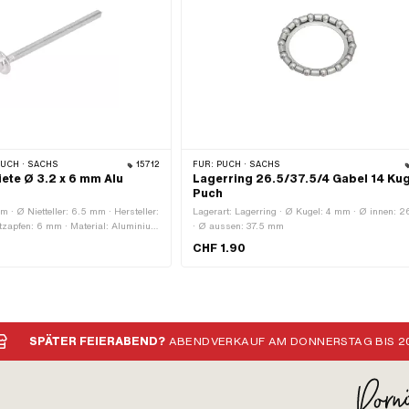
PUCH · SACHS
15712
FÜR:
PUCH · SACHS
ete Ø 3.2 x 6 mm Alu
Lagerring 26.5/37.5/4 Gabel 14 Kug
Puch
 · Ø Nietteller: 6.5 mm · Hersteller:
Lagerart: Lagerring · Ø Kugel: 4 mm · Ø innen: 
tzapfen: 6 mm · Material: Aluminium
· Ø aussen: 37.5 mm
 Ø Bohrung: 3.5 mm · Klemmbereich:
CHF 1.90
SPÄTER FEIERABEND?
ABENDVERKAUF AM DONNERSTAG BIS 20