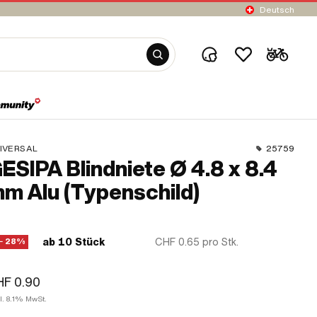
Deutsch
IVERSAL
25759
ESIPA Blindniete Ø 4.8 x 8.4
m Alu (Typenschild)
ab 10 Stück
CHF 0.65
pro Stk.
− 28%
F 0.90
l. 8.1% MwSt.