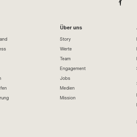
Über uns
sand
Story
ess
Werte
Team
Engagement
n
Jobs
ufen
Medien
hrung
Mission