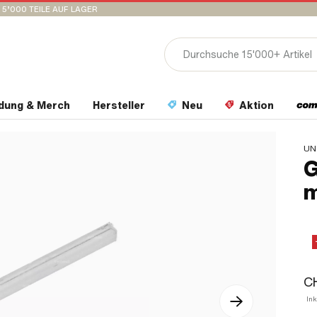
15’000 TEILE AUF LAGER
idung & Merch
Hersteller
Neu
Aktion
UN
G
m
CH
Ink