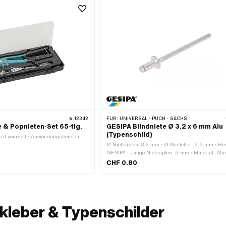
12342
FÜR:
UNIVERSAL · PUCH · SACHS
 & Popnieten-Set 65-tlg.
GESIPA Blindniete Ø 3.2 x 6 mm Alu
(Typenschild)
o it yourself · Anwendungsbereich:
Ø Nietzapfen: 3.2 mm · Ø Nietteller: 6.5 mm · Hers
GESIPA · Länge Nietzapfen: 6 mm · Material: Al
· Material: Stahl · Ø Bohrung: 3.5 mm · Klemmber
CHF 0.80
1.5 - 3.5 mm
kleber & Typenschilder