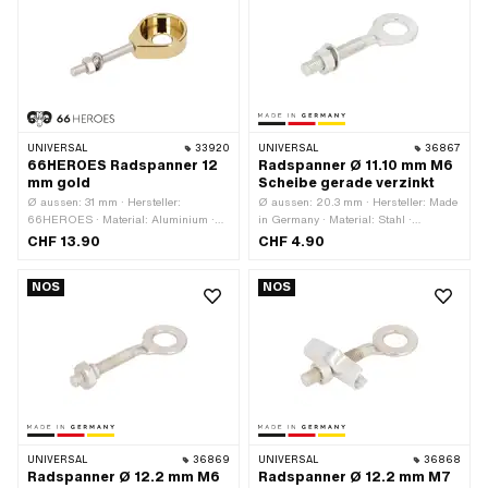
UNIVERSAL
33920
UNIVERSAL
36867
66HEROES Radspanner 12
Radspanner Ø 11.10 mm M6
mm gold
Scheibe gerade verzinkt
Ø aussen: 31 mm · Hersteller:
Ø aussen: 20.3 mm · Hersteller: Made
66HEROES · Material: Aluminium ·
in Germany · Material: Stahl ·
Oberfläche: poliert · Oberfläche:
Oberfläche: verzinkt (blau) · Ø innen:
CHF 13.90
CHF 4.90
vergoldet · Farbe: gold · Ø innen: 12.3
11.1 mm · Gesamtlänge: 60.7 mm ·
mm · Gesamtlänge: 44.7 mm ·
Gewindeart: M6x1 (Standardgewinde)
NOS
NOS
Gewindeart: M6x1 (Standardgewinde)
· Gewindelänge: 31.3 mm
· Gewindelänge: 42 mm
UNIVERSAL
36869
UNIVERSAL
36868
Radspanner Ø 12.2 mm M6
Radspanner Ø 12.2 mm M7