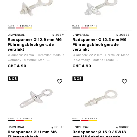
UNIVERSAL
36871
UNIVERSAL
36863
Radspanner Ø 12.9 mm M6
Radspanner Ø 12.3 mm M6
Führungsblech gerade
Führungsblech gerade
verzinkt
verzinkt
Ø aussen: 23 mm · Hersteller: Made in
Ø aussen: 22.2 mm · Hersteller: Made
Germany · Material: Stahl ·
in Germany · Material: Stahl ·
Oberfläche: verzinkt (blau) · Ø innen:
Oberfläche: verzinkt (blau) · Ø innen:
CHF 4.90
CHF 4.90
12.9 mm · Gesamtlänge: 61.7 mm ·
12.3 mm · Gesamtlänge: 67.8 mm ·
Gewindeart: M6x1 (Standardgewinde)
Gewindeart: M6x1 (Standardgewinde)
NOS
NOS
· Gewindelänge: 27.6 mm
· Gewindelänge: 35.7 mm
UNIVERSAL
36870
UNIVERSAL
36866
Radspanner Ø 11 mm M6
Radspanner Ø 15.9 / SW13