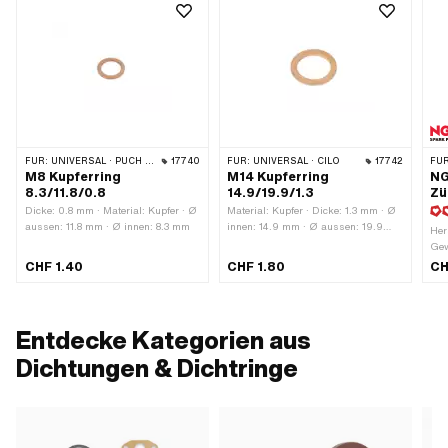
FÜR:
UNIVERSAL · PUCH · SACHS · PONY / CILO (BETA 521 & 512) · PIAGGIO
17740
FÜR:
UNIVERSAL · CILO
17742
FÜR
M8 Kupferring
M14 Kupferring
NG
8.3/11.8/0.8
14.9/19.9/1.3
Zü
Dicke: 0.8 mm · Material: Kupfer · Ø
Material: Kupfer · Dicke: 1.3 mm · Ø
aussen: 11.8 mm · Ø innen: 8.3 mm
innen: 14.9 mm · Ø aussen: 19.9
Her
mm
Gew
MF1
CHF 1.40
CHF 1.80
CH
Ker
Ker
Ent
m
Entdecke Kategorien aus
Dichtungen & Dichtringe