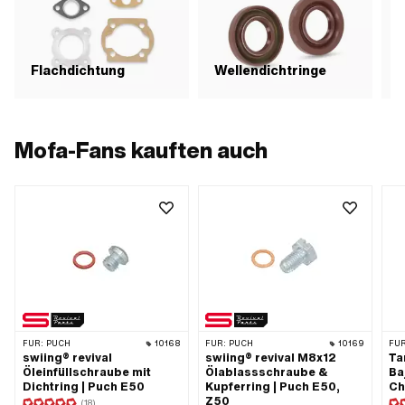
Flachdichtung
Wellendichtringe
D
Mofa-Fans kauften auch
FÜR:
PUCH
10168
FÜR:
PUCH
10169
FÜR
swiing® revival
swiing® revival M8x12
Ta
Öleinfüllschraube mit
Ölablassschraube &
Ba
Dichtring | Puch E50
Kupferring | Puch E50,
C
Z50
(18)