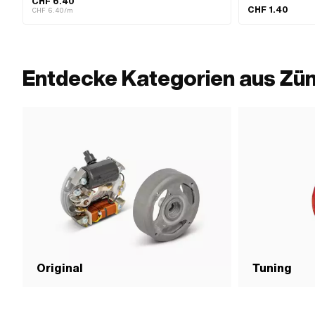
CHF 6.40
mm · Gesamtlänge: 1000 mm
Stk. · Farbe: schwa
CHF 1.40
CHF 6.40/m
roh · Gesamtlänge:
Standard
Entdecke Kategorien aus Zü
Original
Tuning