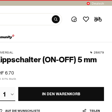
Deutsch
IVERSAL
28679
ippschalter (ON-OFF) 5 mm
F 6.70
l. 8.1% MwSt.
1
IN DEN WARENKORB
AUF DIE WUNSCHLISTE
TEILEN