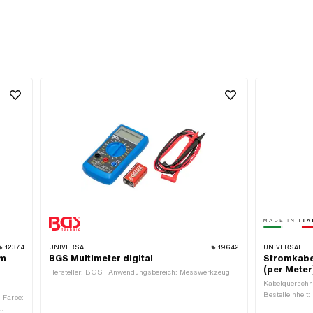
12374
UNIVERSAL
19642
UNIVERSAL
0m
BGS Multimeter digital
Stromkabe
(per Meter
Hersteller: BGS · Anwendungsbereich: Messwerkzeug
Kabelquerschnit
Bestelleinheit:
· Farbe:
aussen: 6 mm ·