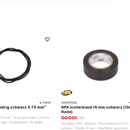
10819
UNIVERSAL
adrig schwarz 0.75 mm²
HPX Isolierband 19 mm schwarz (1
Rolle)
.75 mm² · Ø einzelne Ader: 0.15 mm
(5)
Italy · Bestelleinheit: Per Meter ·
Hersteller: HPX · Material: Polyvinylchlorid (PVC) 
 · Material: Kupfer · Anzahl Kabel: 1
schwarz · Breite: 19 mm · Oberfläche: gummiert ·