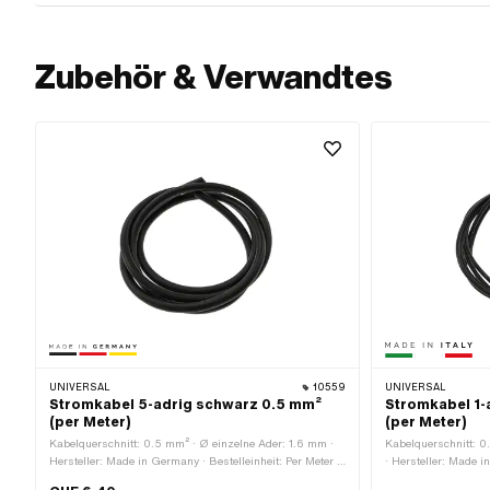
Zubehör & Verwandtes
UNIVERSAL
10559
UNIVERSAL
Stromkabel 5-adrig schwarz 0.5 mm²
Stromkabel 1-
(per Meter)
(per Meter)
Kabelquerschnitt: 0.5 mm² · Ø einzelne Ader: 1.6 mm ·
Kabelquerschnitt: 0
Hersteller: Made in Germany · Bestelleinheit: Per Meter ·
· Hersteller: Made in 
Anzahl Kabel: 5 Stk. · Farbe: schwarz · Ø aussen: 5.7
Material: Kunststoff