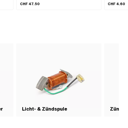
Gesamtlänge:
ite:
CHF 47.50
CHF 4.60
ie:
er
Licht- & Zündspule
Zündke