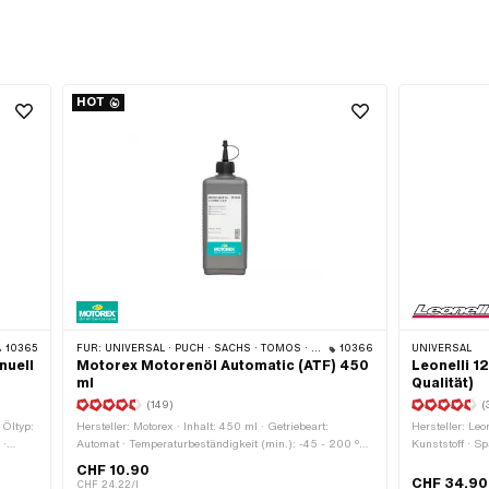
HOT
10365
FÜR:
UNIVERSAL · PUCH · SACHS · TOMOS · BYE BIKE
10366
UNIVERSAL
nuell
Motorex Motorenöl Automatic (ATF) 450
Leonelli 1
ml
Qualität)
(149)
(
 Öltyp:
Hersteller: Motorex · Inhalt: 450 ml · Getriebeart:
Hersteller: Leo
 ·
Automat · Temperaturbeständigkeit (min.): -45 - 200 °C
Kunststoff · S
gkeit
· Anwendungsbereich: Getriebeschmierung mit Kupplung
Stromart: Wech
CHF 10.90
· Pony OEM-Nr.: A2080 · Sachs OEM-Nr.: 0263 014
mm · Befestig
CHF 34.90
CHF 24.22/l