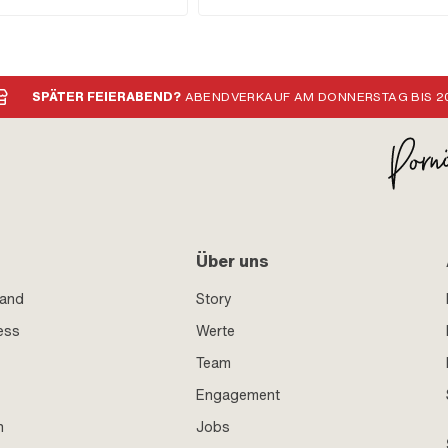
kopf: Linsenkopf · Gewindelänge: 4
Getriebeschmierung mit Kupplung
: 6 mm
SPÄTER FEIERABEND?
ABENDVERKAUF AM DONNERSTAG BIS 20
Über uns
sand
Story
ess
Werte
Team
Engagement
n
Jobs