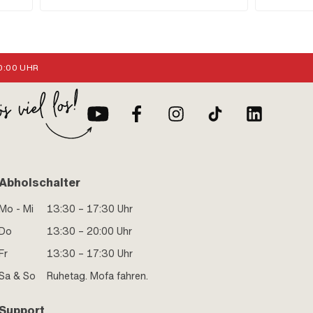
002
mm · Breite: 
:00 UHR
Abholschalter
Mo - Mi
13:30 – 17:30 Uhr
Do
13:30 – 20:00 Uhr
Fr
13:30 – 17:30 Uhr
Sa & So
Ruhetag. Mofa fahren.
Support