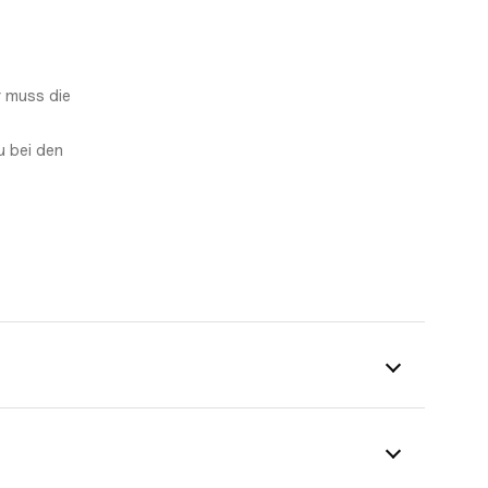
r muss die
u bei den