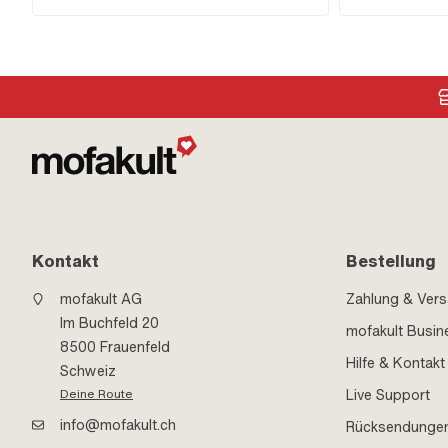
Stk.
Schlitz · Schrauben
mm · Gesamtlänge
Kontakt
Bestellung
mofakult AG
Zahlung & Ver
Im Buchfeld 20
mofakult Busin
8500 Frauenfeld
Hilfe & Kontakt
Schweiz
Live Support
Deine Route
info@mofakult.ch
Rücksendunge