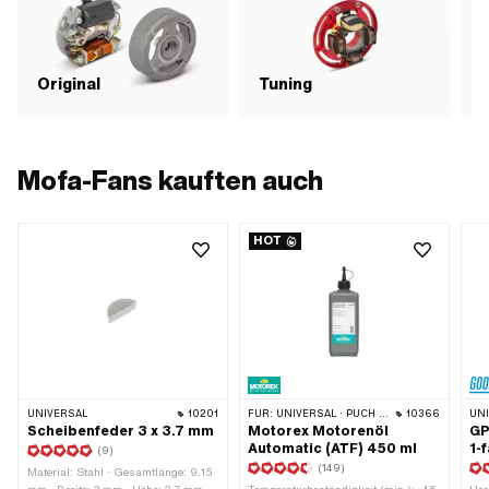
Original
Tuning
Mofa-Fans kauften auch
HOT
UNIVERSAL
10201
FÜR:
UNIVERSAL · PUCH · SACHS · TOMOS · BYE BIKE
10366
UN
Scheibenfeder 3 x 3.7 mm
Motorex Motorenöl
GP
Automatic (ATF) 450 ml
1-
(9)
(149)
Material: Stahl · Gesamtlänge: 9.15