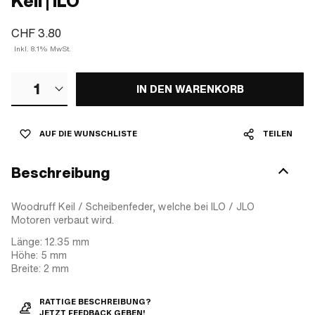
Keil | ILO
CHF 3.80
Inkl. 8.1% MwSt.
1
IN DEN WARENKORB
AUF DIE WUNSCHLISTE
TEILEN
Beschreibung
Woodruff Keil / Scheibenfeder, welche bei ILO / JLO
Motoren verbaut wird.
Länge: 12.35 mm
Höhe: 5 mm
Breite: 2 mm
RATTIGE BESCHREIBUNG?
JETZT FEEDBACK GEBEN!