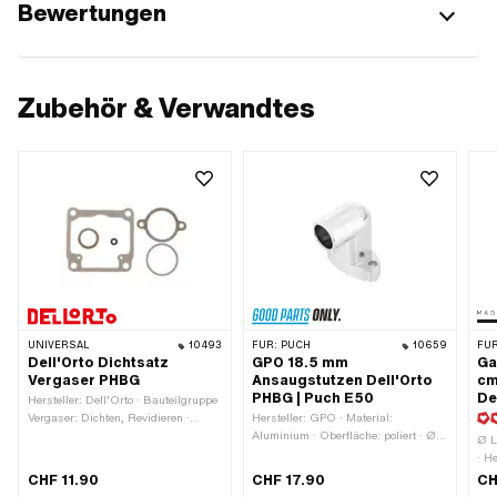
Bewertungen
Zubehör & Verwandtes
UNIVERSAL
10493
FÜR:
PUCH
10659
FÜR
Dell'Orto Dichtsatz
GPO 18.5 mm
Ga
Vergaser PHBG
Ansaugstutzen Dell'Orto
cm
PHBG | Puch E50
De
Hersteller: Dell'Orto · Bauteilgruppe
Vergaser: Dichten, Revidieren ·
Hersteller: GPO · Material:
Vergasertyp: PHBG
Aluminium · Oberfläche: poliert · Ø
Ø L
innen: 18.8 mm · Farbe: Chrom ·
· H
Befestigungsart: Schrauben ·
Anz
CHF 11.90
CHF 17.90
CH
Lochabstand Einlass: 38 mm · Höhe
Mat