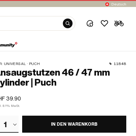
Deutsch
R:
UNIVERSAL · PUCH
11848
nsaugstutzen 46 / 47 mm
ylinder | Puch
HF 39.90
l. 8.1% MwSt.
1
IN DEN WARENKORB