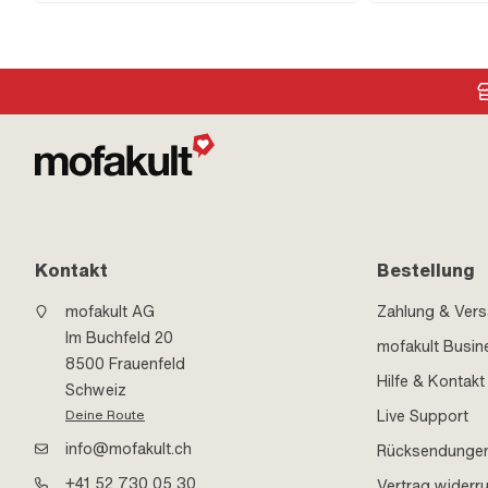
Lochabstand Auslass: 42 mm · Gewinde Auslass: M6x1
(Standardgewinde) · Anzahl Befestigungspunkte: 4 Stk.
· Lochbild [mm]: 44 x 44 · Getarnt: Nein ·
Anwendungsbereich: Tuning
Kontakt
Bestellung
mofakult AG
Zahlung & Ver
Im Buchfeld 20
mofakult Busin
8500 Frauenfeld
Hilfe & Kontakt
Schweiz
Live Support
Deine Route
info@mofakult.ch
Rücksendunge
+41 52 730 05 30
Vertrag widerr