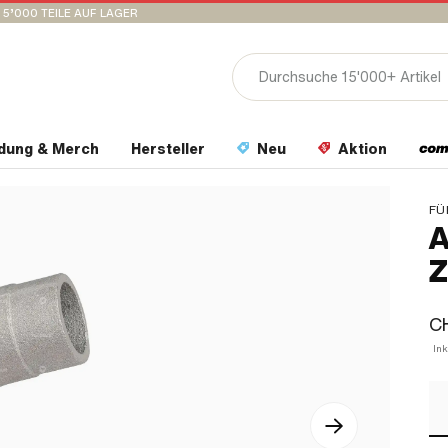
15’000 TEILE AUF LAGER
idung & Merch
Hersteller
Neu
Aktion
FÜ
A
Z
C
Ink