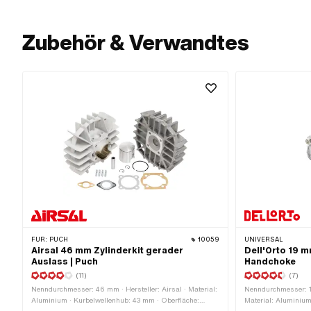
Zubehör & Verwandtes
FÜR:
PUCH
10059
UNIVERSAL
Airsal 46 mm Zylinderkit gerader
Dell'Orto 19 
Auslass | Puch
Handchoke
(11)
(7)
Nenndurchmesser: 46 mm · Hersteller: Airsal · Material:
Nenndurchmesser: 19
Aluminium · Kurbelwellenhub: 43 mm · Oberfläche:
Material: Aluminium