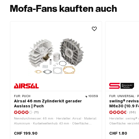
Mofa-Fans kauften auch
FÜR:
PUCH
10059
FÜR:
UNIVERSAL · PUCH · SACHS · PONY / 
Airsal 46 mm Zylinderkit gerader
swiing® reviva
Auslass | Puch
M6x30 (10.9 Fe
(11)
(66)
Nenndurchmesser: 46 mm · Hersteller: Airsal · Material:
Hersteller: swiing® r
Aluminium · Kurbelwellenhub: 43 mm · Oberfläche:
Oberfläche: verzink
sandgestrahlt · Gewinde Einlass: M6x1
Gewindeart: M6x1 (
CHF 199.90
CHF 1.80
(Standardgewinde) · Lochabstand Einlass: 38 mm · Ø
Nenndurchmesser (
Kolbenbolzen (B): 12 mm · Auslassart: gerade ·
mm · Gesamtlänge: 