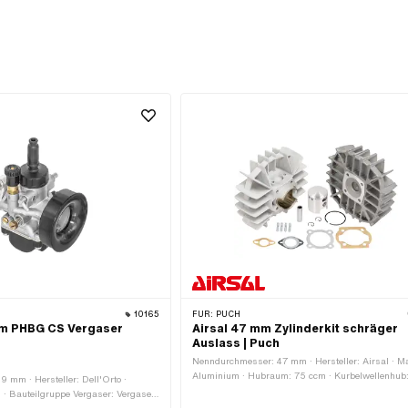
10165
FÜR:
PUCH
mm PHBG CS Vergaser
Airsal 47 mm Zylinderkit schräger
Auslass | Puch
Nenndurchmesser: 47 mm · Hersteller: Airsal · Ma
Aluminium · Hubraum: 75 ccm · Kurbelwellenhub:
 mm · Hersteller: Dell'Orto ·
mm · Oberfläche: sandgestrahlt · Gewinde Einlas
 · Bauteilgruppe Vergaser: Vergaser
M6x1 (Standardgewinde) · Lochabstand Einlass: