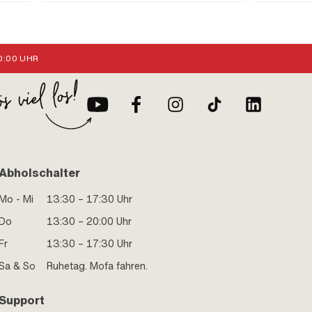
 · Ø
 82
e: 75 ·
4 mm ·
: 32
:00 UHR
inde) ·
·
e: 60 ·
: 45
Abholschalter
Mo - Mi
13:30 – 17:30 Uhr
Do
13:30 – 20:00 Uhr
Fr
13:30 – 17:30 Uhr
Sa & So
Ruhetag. Mofa fahren.
Support