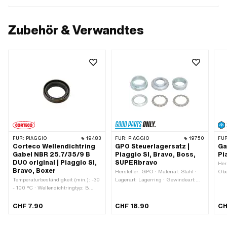
Zubehör & Verwandtes
FÜR:
PIAGGIO
19483
FÜR:
PIAGGIO
19750
FÜR
Corteco Wellendichtring
GPO Steuerlagersatz |
Ga
Gabel NBR 25.7/35/9 B
Piaggio SI, Bravo, Boss,
Pi
DUO original | Piaggio SI,
SUPERbravo
Her
Bravo, Boxer
Hersteller: GPO · Material: Stahl ·
Obe
Temperaturbeständigkeit (min.): -30
Lagerart: Lagerring · Gewindeart:
- 100 °C · Wellendichtringtyp: B
MF27.5x1 (Feingewinde) · Farbe:
DUO - Mit Blech-Aussenmantel /
silber · Ø innen: 22.3 mm ·
zwei Dichtlippen. · Hersteller:
Oberfläche: verzinkt (blau) · Piaggio
CHF 7.90
CHF 18.90
CH
Corteco · Material: NBR · Breite: 7
OEM-Nr.: 190823
mm · Breite: 9 mm · Ø aussen: 35