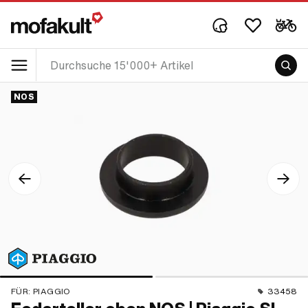
NOS
FÜR:
PIAGGIO
33458