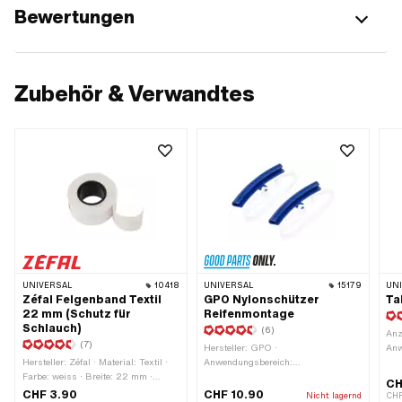
Bewertungen
Zubehör & Verwandtes
UNIVERSAL
10418
UNIVERSAL
15179
UN
Zéfal Felgenband Textil
GPO Nylonschützer
Ta
22 mm (Schutz für
Reifenmontage
Schlauch)
(6)
Anz
(7)
Hersteller: GPO ·
Anw
Hersteller: Zéfal · Material: Textil ·
Anwendungsbereich:
Wer
Farbe: weiss · Breite: 22 mm ·
Werkstattzubehör · Material: Nylon ·
CH
Gesamtlänge: 1500 mm ·
Oberfläche: roh · Anzahl
CHF 3.90
CHF 10.90
Nicht lagernd
CHF