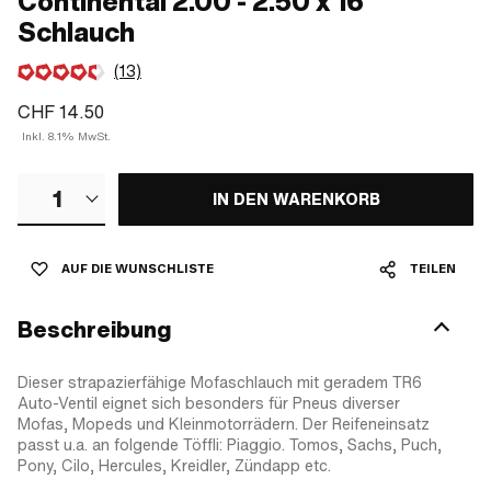
Continental 2.00 - 2.50 x 16"
Schlauch
(13)
CHF 14.50
Inkl. 8.1% MwSt.
1
IN DEN WARENKORB
AUF DIE WUNSCHLISTE
TEILEN
Beschreibung
Dieser strapazierfähige Mofaschlauch mit geradem TR6
Auto-Ventil eignet sich besonders für Pneus diverser
Mofas, Mopeds und Kleinmotorrädern. Der Reifeneinsatz
passt u.a. an folgende Töffli: Piaggio. Tomos, Sachs, Puch,
Pony, Cilo, Hercules, Kreidler, Zündapp etc.