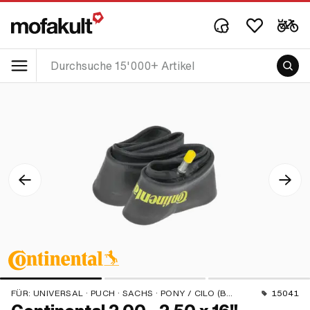
FÜR:
UNIVERSAL · PUCH · SACHS · PONY / CILO (BETA 521 & 512) · PIAGGIO · TOMOS · ALPA CHOPPER / TURBO · CILO
15041