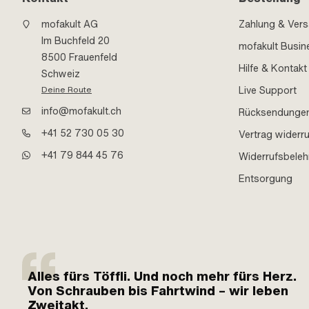
mofakult AG
Zahlung & Ver
Im Buchfeld 20
mofakult Busin
8500 Frauenfeld
Hilfe & Kontakt
Schweiz
Live Support
Deine Route
info@mofakult.ch
Rücksendunge
+41 52 730 05 30
Vertrag widerr
+41 79 844 45 76
Widerrufsbele
Entsorgung
Alles fürs Töffli. Und noch mehr fürs Herz.
Von Schrauben bis Fahrtwind – wir leben
Zweitakt.