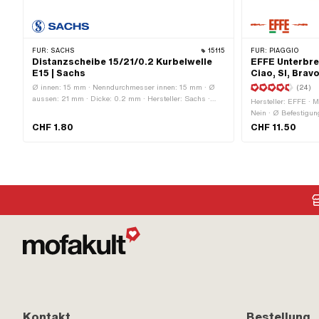
FÜR:
SACHS
15115
FÜR:
PIAGGIO
Distanzscheibe 15/21/0.2 Kurbelwelle
EFFE Unterbre
E15 | Sachs
Ciao, SI, Brav
Ø innen: 15 mm · Nenndurchmesser innen: 15 mm · Ø
(24)
aussen: 21 mm · Dicke: 0.2 mm · Hersteller: Sachs ·
Hersteller: EFFE · M
Material: Stahl · Oberfläche: blank / geölt
Nein · Ø Befestigu
Anzahl Befestigungs
CHF 1.80
CHF 11.50
Anwendungsbereich:
Standard · Piaggio 
Kontakt
Bestellung