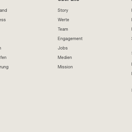
sand
Story
ess
Werte
Team
Engagement
n
Jobs
ufen
Medien
hrung
Mission