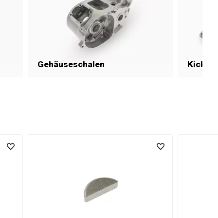
Gehäuseschalen
Kick- P