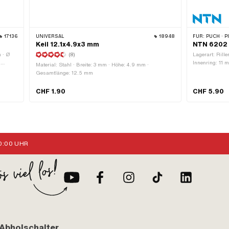
17136
UNIVERSAL
18948
FÜR:
PUCH · PIAG
Keil 12.1x4.9x3 mm
NTN 6202 
 · Ø
(8)
Lagerart: Rill
·
Innenring: 11 m
Material: Stahl · Breite: 3 mm · Höhe: 4.9 mm ·
Lagerkäfig: St
Gesamtlänge: 12.5 mm
mm · Breite: 1
900.4.6202
CHF 1.90
CHF 5.90
:00 UHR
Abholschalter