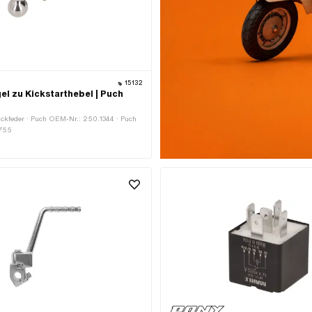
15132
el zu Kickstarthebel | Puch
uckfeder · Puch OEM-Nr.: 250.1344 · Puch
755