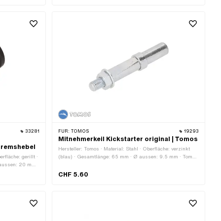
33281
FÜR:
TOMOS
19293
Mitnehmerkeil Kickstarter original | Tomos
 Bremshebel
Hersteller: Tomos · Material: Stahl · Oberfläche: verzinkt
rfläche: gerillt ·
(blau) · Gesamtlänge: 65 mm · Ø aussen: 9.5 mm · Tomos
 aussen: 20 mm ·
OEM-Nr.: 202726
CHF 5.60