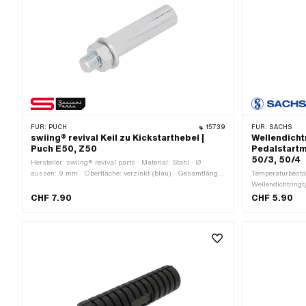
FÜR:
PUCH
15739
FÜR:
SACHS
swiing® revival Keil zu Kickstarthebel |
Wellendicht
Puch E50, Z50
Pedalstartm
50/3, 50/4
Hersteller: swiing® revival parts · Material: Stahl · Ø
aussen: 9 mm · Oberfläche: verzinkt (blau) · Gesamtlänge:
Temperaturbestän
48 mm · Puch OEM-Nr.: 364.2.13.342.1
Wellendichtring
einer Dichtlippe
CHF 7.90
CHF 5.90
Breite: 4 mm · H