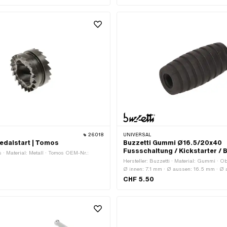
26018
UNIVERSAL
edalstart | Tomos
Buzzetti Gummi Ø16.5/20x40
Fussschaltung / Kickstarter /
s · Material: Metall · Tomos OEM-Nr.:
Hersteller: Buzzetti · Material: Gummi · Obe
Ø innen: 7.1 mm · Ø aussen: 16.5 mm · Ø
Gesamtlänge: 40 mm · Farbe: schwarz
CHF 5.50