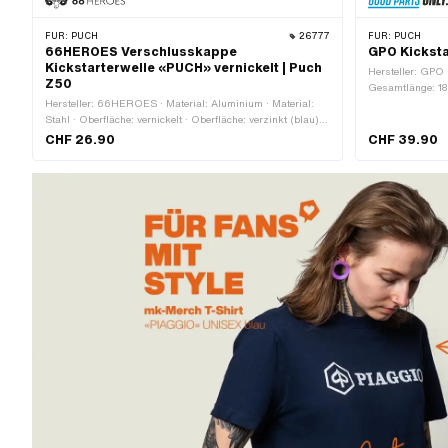
FÜR:
PUCH
26777
FÜR:
PUCH
66HEROES Verschlusskappe
GPO Kicksta
Kickstarterwelle «PUCH» vernickelt | Puch
Hersteller: GPO 
Z50
Gesamtlänge: 1
Hersteller: 66HEROES · Material: Aluminium · Material:
Stahl · Oberfläche: vernickelt · Oberfläche: verzinkt (blau) ·
Farbe: silber · Antrieb: Innensechskant · Schraubenkopf:
CHF 26.90
CHF 39.90
Senkkopf · Gewindegrösse: M8 · Ø aussen: 28 mm