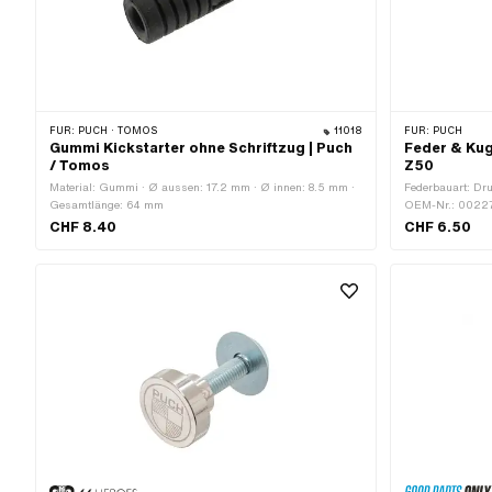
FÜR:
PUCH · TOMOS
11018
FÜR:
PUCH
Gummi Kickstarter ohne Schriftzug | Puch
Feder & Kug
/ Tomos
Z50
Material: Gummi · Ø aussen: 17.2 mm · Ø innen: 8.5 mm ·
Federbauart: Dr
Gesamtlänge: 64 mm
OEM-Nr.: 0022
CHF 8.40
CHF 6.50