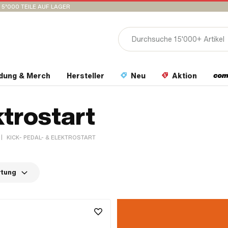
15’000 TEILE AUF LAGER
idung & Merch
Hersteller
Neu
Aktion
ktrostart
|
KICK- PEDAL- & ELEKTROSTART
rtung