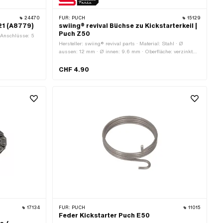
24470
FÜR:
PUCH
15129
521 (A8779)
swiing® revival Büchse zu Kickstarterkeil |
Puch Z50
l Anschlüsse: 5
Hersteller: swiing® revival parts · Material: Stahl · Ø
aussen: 12 mm · Ø innen: 9.6 mm · Oberfläche: verzinkt
(blau) · Gesamtlänge: 7.2 mm · Puch OEM-Nr.:
364.1.13.337.1
CHF 4.90
17134
FÜR:
PUCH
11015
Feder Kickstarter Puch E50