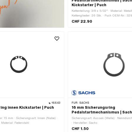
Pedalstartmechanismus | Sach
Kickstarter | Puch
Kettenteilung: 3/8 x 5/32" · Material: Metal
Kettenglieder: 26 Stk. · Puch OEM-Nr.: 329
Sachs OEM-Nr.: 0297 006 000
CHF 22.90
16643
FÜR:
SACHS
ing innen Kickstarter | Puch
16 mm Sicherungsring
Pedalstartmechanismus | Sac
: 15 mm · Sicherungsart: Innen (Nabe) ·
Sicherungsart: Aussen (Welle) · Nenndur
· Material: Federstahl
· Hersteller: Sachs
CHF 1.50