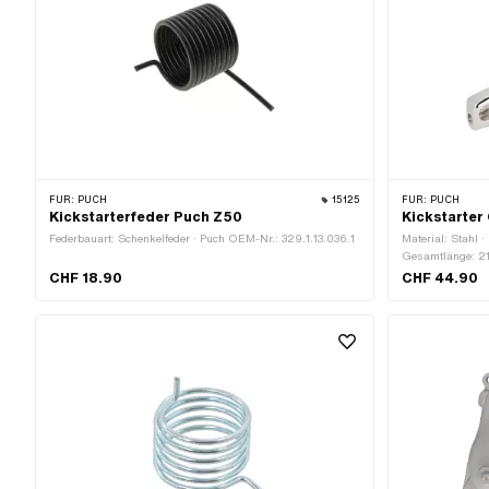
FÜR:
PUCH
15125
FÜR:
PUCH
Kickstarterfeder Puch Z50
Kickstarter
Federbauart: Schenkelfeder · Puch OEM-Nr.: 329.1.13.036.1
Material: Stahl 
Gesamtlänge: 21
CHF 18.90
CHF 44.90