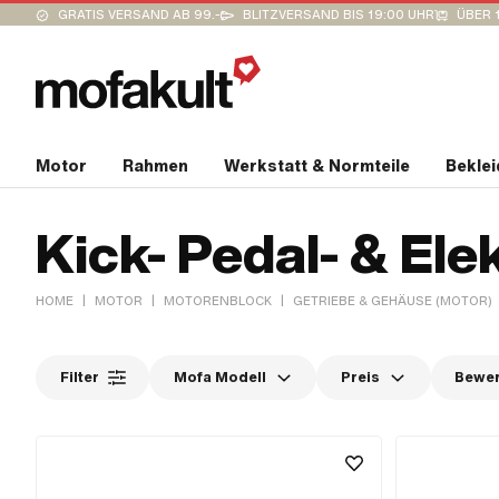
GRATIS VERSAND AB 99.-
BLITZVERSAND BIS 19:00 UHR
ÜBER 
Motor
Rahmen
Werkstatt & Normteile
Bekle
Kick- Pedal- & Ele
|
|
|
HOME
MOTOR
MOTORENBLOCK
GETRIEBE & GEHÄUSE (MOTOR)
Filter
Mofa Modell
Preis
Bewe