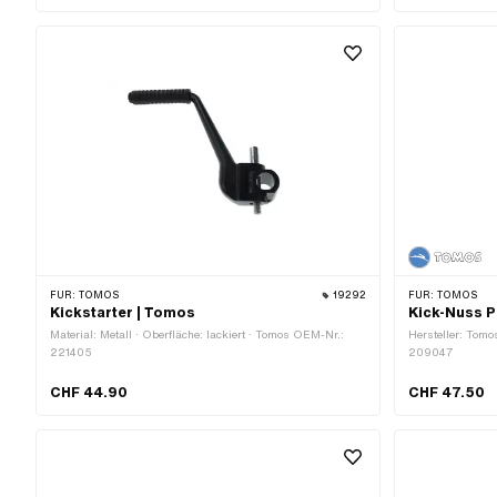
FÜR:
TOMOS
19292
FÜR:
TOMOS
Kickstarter | Tomos
Kick-Nuss P
Material: Metall · Oberfläche: lackiert · Tomos OEM-Nr.:
Hersteller: Tomo
221405
209047
CHF 44.90
CHF 47.50