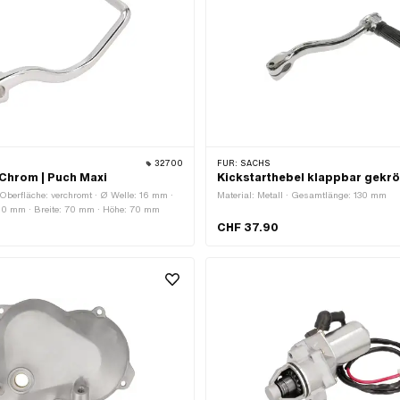
32700
FÜR:
SACHS
 Chrom | Puch Maxi
Kickstarthebel klappbar gekrö
· Oberfläche: verchromt · Ø Welle: 16 mm ·
Material: Metall · Gesamtlänge: 130 mm
0 mm · Breite: 70 mm · Höhe: 70 mm
CHF 37.90