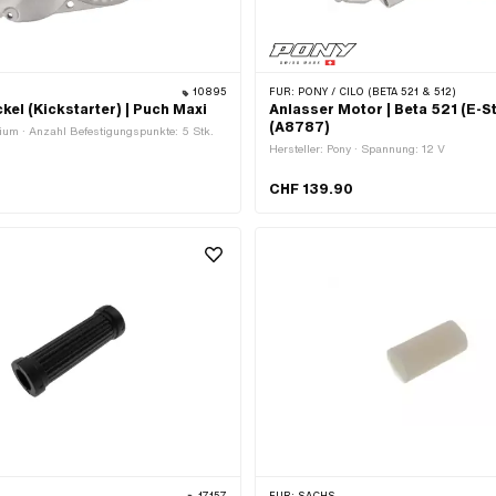
10895
FÜR:
PONY / CILO (BETA 521 & 512)
kel (Kickstarter) | Puch Maxi
Anlasser Motor | Beta 521 (E-St
(A8787)
ium · Anzahl Befestigungspunkte: 5 Stk.
Hersteller: Pony · Spannung: 12 V
CHF 139.90