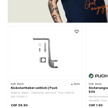
FÜR:
PUCH
16114
FÜR:
PUCH
Kickstarthebel seitlich | Puch
Sicherungsr
E50
Material: Metall · Oberfläche: verchromt · Puch OEM-Nr.:
364.1.13.340.0
Nenndurchmesser
Hersteller: Puch 
CHF 59.90
CHF 1.90