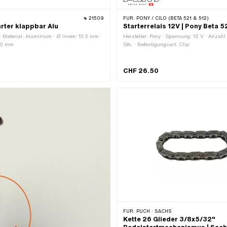
21509
FÜR:
PONY / CILO (BETA 521 & 512)
rter klappbar Alu
Starterrelais 12V | Pony Beta 
· Material: Aluminium · Ø innen: 13.5 mm ·
Hersteller: Pony · Spannung: 12 V · Anzah
80 mm
Stk. · Befestigungsart: Clip
CHF 26.50
FÜR:
PUCH · SACHS
Kette 26 Glieder 3/8x5/32"