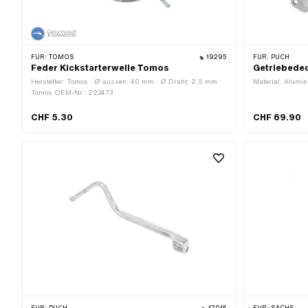
FÜR:
TOMOS
19295
FÜR:
PUCH
Feder Kickstarterwelle Tomos
Getriebedec
Hersteller: Tomos · Ø aussen: 40 mm · Ø Draht: 2.5 mm ·
Material: Alumin
Tomos OEM-Nr.: 223473
CHF 5.30
CHF 69.90