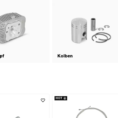
pf
Kolben
HOT