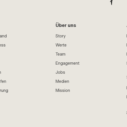
Über uns
sand
Story
ess
Werte
Team
Engagement
n
Jobs
ufen
Medien
hrung
Mission