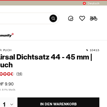
Deutsch
R:
PUCH
10413
irsal Dichtsatz 44 - 45 mm |
uch
(14)
F 9.90
l. 8.1% MwSt.
1
IN DEN WARENKORB