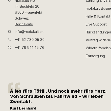
mofakult AG
Zahlung & Ver
Im Buchfeld 20
mofakult Busin
8500 Frauenfeld
Hilfe & Kontakt
Schweiz
Live Support
Deine Route
info@mofakult.ch
Rücksendunge
+41 52 730 05 30
Vertrag widerr
+41 79 844 45 76
Widerrufsbele
Entsorgung
Alles fürs Töffli. Und noch mehr fürs Herz.
Von Schrauben bis Fahrtwind – wir leben
Zweitakt.
Kurt Bernhard