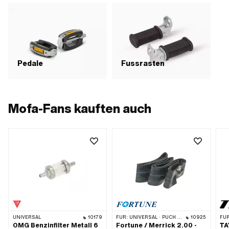
Ver
Sig
Gef
Vor
Gef
Gew
mit
mm 
Pedale
Fussrasten
(mi
Anw
Aus
Los
Nm 
Mofa-Fans kauften auch
Mat
(na
Anw
UNIVERSAL
10179
FÜR:
UNIVERSAL · PUCH · SACHS · SOLEX
10925
FÜR
OMG Benzinfilter Metall 6
Fortune / Merrick 2.00 -
TA