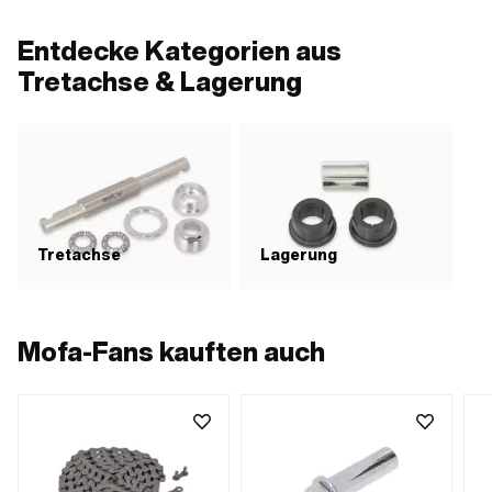
Tretarmaufnahme: 16 mm · Ø
Lageraufnahme: 15.9 mm ·
Entdecke Kategorien aus
Gesamtlänge: 257 mm · Kröpfung
(Kranz): 2 mm
Tretachse & Lagerung
Tretachse
Lagerung
Mofa-Fans kauften auch