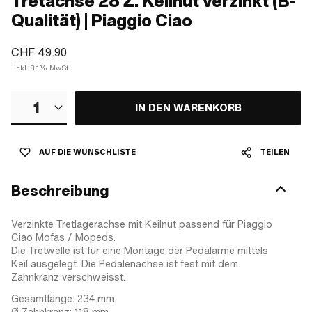
Tretachse 28 Z. Keilnut verzinkt (B-
Qualität) | Piaggio Ciao
CHF 49.90
Inkl. 8.1% MwSt.
1
IN DEN WARENKORB
AUF DIE WUNSCHLISTE
TEILEN
Beschreibung
Verzinkte Tretlagerachse mit Keilnut passend für Piaggio
Ciao Mofas / Mopeds.
Die Tretwelle ist für eine Montage der Pedalarme mittels
Keil ausgelegt. Die Pedalenachse ist fest mit dem
Zahnkranz verschweisst.
Gesamtlänge: 234 mm
Ø Zahnkranz: 118 mm