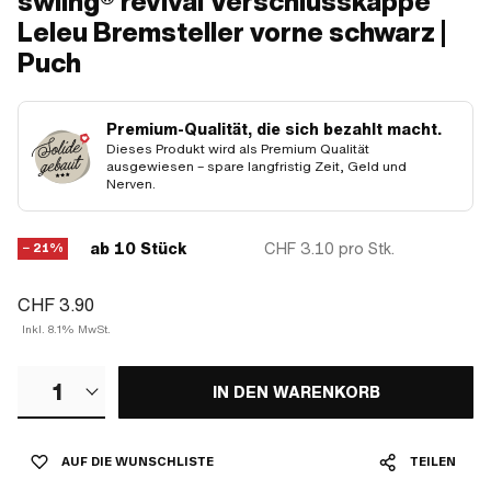
swiing® revival Verschlusskappe
Leleu Bremsteller vorne schwarz |
Puch
Premium-Qualität, die sich bezahlt macht.
Dieses Produkt wird als Premium Qualität
ausgewiesen – spare langfristig Zeit, Geld und
Nerven.
ab 10 Stück
CHF 3.10
pro Stk.
− 21%
CHF 3.90
Inkl. 8.1% MwSt.
1
IN DEN WARENKORB
AUF DIE WUNSCHLISTE
TEILEN