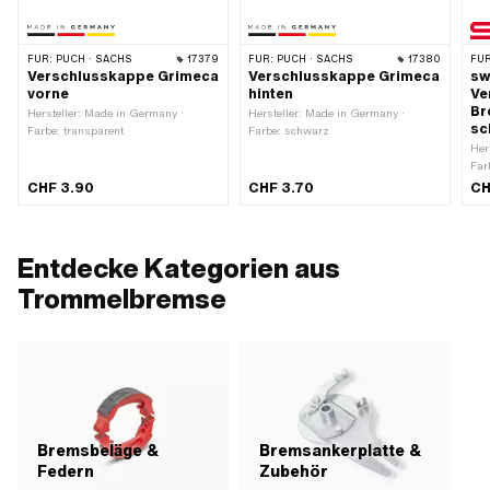
FÜR:
PUCH · SACHS
17379
FÜR:
PUCH · SACHS
17380
FÜR
Verschlusskappe Grimeca
Verschlusskappe Grimeca
sw
vorne
hinten
Ve
Br
Hersteller: Made in Germany ·
Hersteller: Made in Germany ·
sc
Farbe: transparent
Farbe: schwarz
Her
Far
CHF 3.90
CHF 3.70
CH
Entdecke Kategorien aus
Trommelbremse
Bremsbeläge &
Bremsankerplatte &
Federn
Zubehör