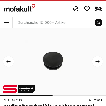
FÜR:
SACHS
17381