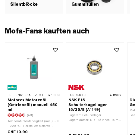
Silentblöcke
Gummitüllen
Mofa-Fans kauften auch
FÜR:
UNIVERSAL · PUCH · SACHS · ZÜNDAPP BELMONDO · TOMOS · CILO · HERCULES · KREIDLER · ZÜNDAPP
10365
FÜR:
SACHS
11989
FÜR
Motorex Motorenöl
NSK E15
Di
(Getriebeöl) manuell 450
Schulterkugellager
Ge
ml
15/35/8 (A1149)
Mat
(49)
Lagerart: Schulterlager ·
Bes
Lagernummer: E15 · Ø innen: 15 mm
Bef
Temperaturbeständigkeit (min.): -30
· Ø aussen: 35 mm · Breite: 8 mm ·
OEM
- 220 °C · Hersteller: Motorex ·
Breite Innenring: 8 mm · Hersteller:
02
Öltyp: GL4 · Viskosität (SAE): SAE
CHF 10.90
NSK · Kugellager geschlossen: Nein