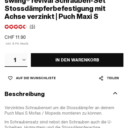
swiing® revival Schrauben-Set
Stossdämpferbefestigung mit
Achse verzinkt | Puch Maxi S
(5)
CHF 11.90
Inkl. 8.1% MwSt.
1
IN DEN WARENKORB
AUF DIE WUNSCHLISTE
TEILEN
Beschreibung
Verzinktes Schraubenset um die Stossdämpfer an deinem
Puch Maxi S Mofas / Mopeds montieren zu können.
Im Schraubensatz sind nebst den Schrauben auch die U-
Scheiben, Hutmuttern und die Stossdämpferachse