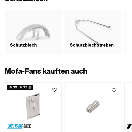
Schutzblech
Schutzblechstreben
S
Mofa-Fans kauften auch
INOX
HOT