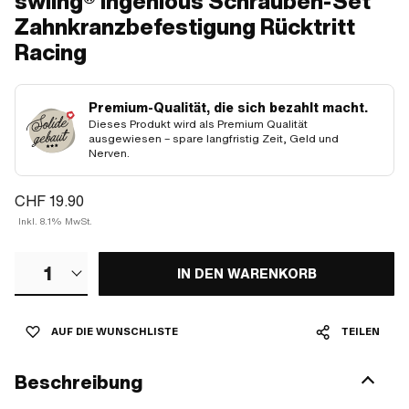
swiing® ingenious Schrauben-Set
Zahnkranzbefestigung Rücktritt
Racing
Premium-Qualität, die sich bezahlt macht.
Dieses Produkt wird als Premium Qualität
ausgewiesen – spare langfristig Zeit, Geld und
Nerven.
CHF 19.90
Inkl. 8.1% MwSt.
1
IN DEN WARENKORB
AUF DIE WUNSCHLISTE
TEILEN
Beschreibung