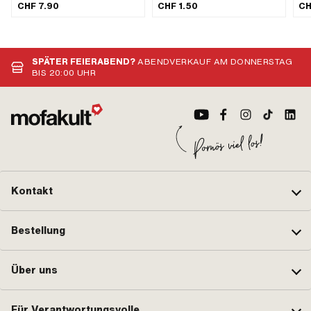
geschlossen: Nein · Hersteller:
/ g
CHF 7.90
CHF 1.50
CH
swiing® revival parts · Ø Kugel:
144
6.34 mm · Nutring: Nein · Material:
Stk
Stahl · Ø innen: 25 mm · Ø aussen:
Fed
36 mm · Breite: 6.8 mm ·
mm 
Anwendungsbereich: Standard
SPÄTER FEIERABEND?
ABENDVERKAUF AM DONNERSTAG
BIS 20:00 UHR
Kontakt
Bestellung
Über uns
Für Verantwortungsvolle