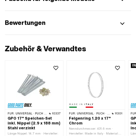
Bewertungen
Zubehör & Verwandtes
I
FÜR:
UNIVERSAL · PUCH · SACHS · ZÜNDAPP BELMONDO
10337
FÜR:
UNIVERSAL · PUCH · SACHS · ZÜNDAPP BELMONDO
11301
FÜR
GPO 17" Speichen-Set
Felgenring 1.20 x 17"
GP
inkl. Nippel (2.9 x 188 mm)
Chrom
in
Stahl verzinkt
In
Nenndurchmesser: 431.6 mm ·
Länge Nippel: 14.7 mm · Hersteller:
Hersteller: Made in Italy · Material:
Län