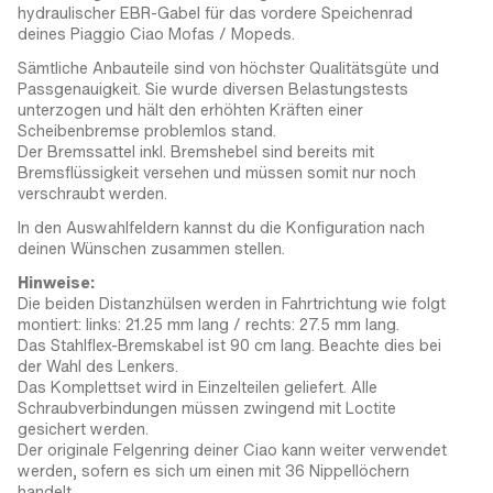
hydraulischer EBR-Gabel für das vordere Speichenrad
deines Piaggio Ciao Mofas / Mopeds.
Sämtliche Anbauteile sind von höchster Qualitätsgüte und
Passgenauigkeit. Sie wurde diversen Belastungstests
unterzogen und hält den erhöhten Kräften einer
Scheibenbremse problemlos stand.
Der Bremssattel inkl. Bremshebel sind bereits mit
Bremsflüssigkeit versehen und müssen somit nur noch
verschraubt werden.
In den Auswahlfeldern kannst du die Konfiguration nach
deinen Wünschen zusammen stellen.
Hinweise:
Die beiden Distanzhülsen werden in Fahrtrichtung wie folgt
montiert: links: 21.25 mm lang / rechts: 27.5 mm lang.
Das Stahlflex-Bremskabel ist 90 cm lang. Beachte dies bei
der Wahl des Lenkers.
Das Komplettset wird in Einzelteilen geliefert. Alle
Schraubverbindungen müssen zwingend mit Loctite
gesichert werden.
Der originale Felgenring deiner Ciao kann weiter verwendet
werden, sofern es sich um einen mit 36 Nippellöchern
handelt.