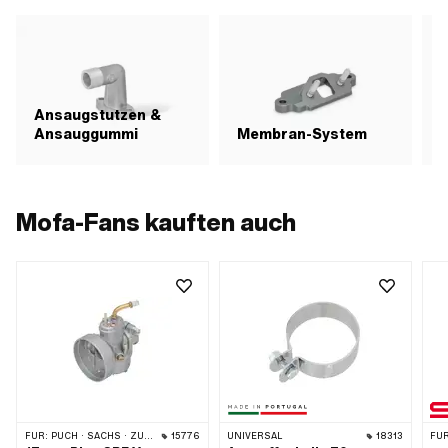
Ansaugstutzen &
Ansauggummi
Membran-System
L
Mofa-Fans kauften auch
FÜR:
PUCH · SACHS · ZÜNDAPP BELMONDO · KREIDLER
15776
UNIVERSAL
18313
FÜR