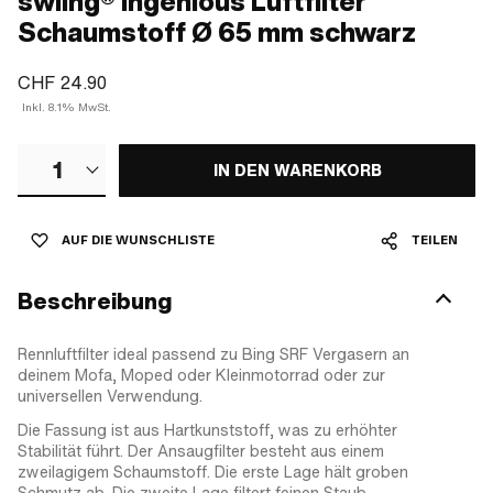
swiing® ingenious Luftfilter
Schaumstoff Ø 65 mm schwarz
CHF 24.90
Inkl. 8.1% MwSt.
1
IN DEN WARENKORB
AUF DIE WUNSCHLISTE
TEILEN
Beschreibung
Rennluftfilter ideal passend zu Bing SRF Vergasern an
deinem Mofa, Moped oder Kleinmotorrad oder zur
universellen Verwendung.
Die Fassung ist aus Hartkunststoff, was zu erhöhter
Stabilität führt. Der Ansaugfilter besteht aus einem
zweilagigem Schaumstoff. Die erste Lage hält groben
Schmutz ab. Die zweite Lage filtert feinen Staub.