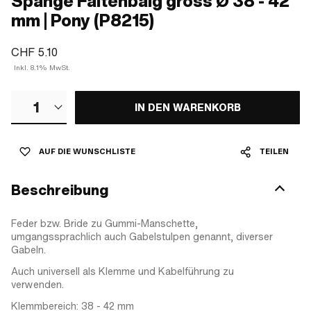
Spange Faltenbalg gross Ø 38 - 42
mm | Pony (P8215)
CHF 5.10
Inkl. 8.1% MwSt.
1
IN DEN WARENKORB
AUF DIE WUNSCHLISTE
TEILEN
Beschreibung
Feder bzw. Bride zu Gummi-Manschette,
umgangssprachlich auch Gabelstulpen genannt, diverser
Gabeln.
Auch universell als Klemme und Kabelführung zu
verwenden.
Klemmbereich: 38 - 42 mm