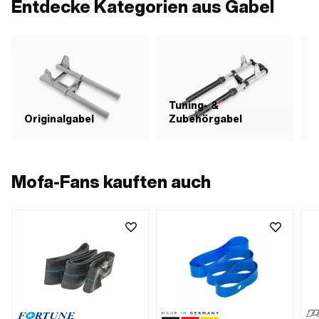
Entdecke Kategorien aus Gabel
Tuning- &
E
Originalgabel
Zubehörgabel
Mofa-Fans kauften auch