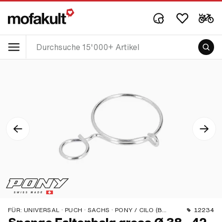
FÜR:
UNIVERSAL · PUCH · SACHS · PONY / CILO (BETA 521 & 512) · PIAGGIO · ZÜNDAPP BELMONDO
12234