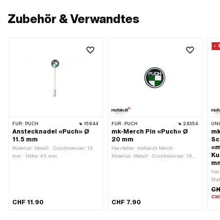
Zubehör & Verwandtes
-
FÜR:
PUCH
15944
FÜR:
PUCH
24354
UN
Anstecknadel «Puch» Ø
mk-Merch Pin «Puch» Ø
mk
11.5 mm
20 mm
Sc
«m
Material: Metall · Durchmesser: 12
Hersteller: mofakult Merch ·
Ku
mm · Höhe: 45 mm
Material: Metall · Durchmesser: 19
m
mm · Oberfläche: emailliert ·
Verschlussart: Butterflyverschluss
Her
Mat
Bre
CH
mm 
CH
CHF 11.90
CHF 7.90