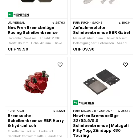
UNIVERSAL
25793
FÜR:
PUCH · SACHS
18031
NewFren Bremsbeläge
Aufnahmeplatte
Racing Scheibenbremse
Scheibenbremse EBR Gabel
Hersteller: NewFren · Anzahl: 2 Stk. ·
Material: Aluminium · Dicke: 6.5 mm ·
Breite: 36 mm · Höhe: 45 mm · Dicke:
Befestigungsart: Schrauben · Anzahl
6 mm · Anzahl Befestigungspunkte: 2
Befestigungspunkte: 4 Stk. · Ø
CHF 19.90
CHF 39.90
Stk. · Ø Befestigungsloch: 5.3 mm ·
Befestigungsloch: 8.2 mm
Lochabstand: 25 mm ·
Anwendungsbereich: Performance
FÜR:
PUCH
23221
FÜR:
MALAGUTI · ZÜNDAPP
35474
Bremssattel
Newfren Bremsbeläge
Scheibenbremse EBR Harry
32/52.5/5.5
& hydraulisch
Scheibenbremse | Malaguti
Fifty Top, Zündapp K80
Oberfläche: lackiert · Farbe: rot ·
Touring
Sattelart: Schwimmsattel (Faustsattel)