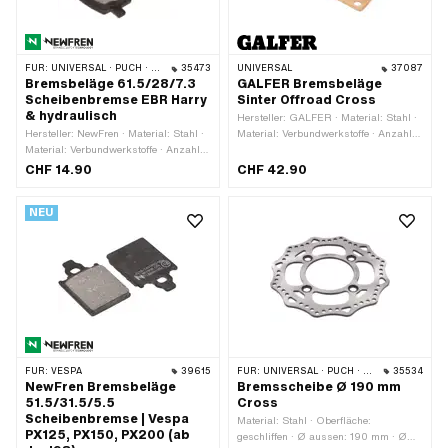
FÜR:
UNIVERSAL · PUCH · SACHS
35473
UNIVERSAL
37087
Bremsbeläge 61.5/28/7.3
GALFER Bremsbeläge
Scheibenbremse EBR Harry
Sinter Offroad Cross
& hydraulisch
Hersteller: GALFER · Material: Stahl ·
Hersteller: NewFren · Material: Stahl ·
Material: Verbundwerkstoffe · Anzahl:
Material: Verbundwerkstoffe · Anzahl:
2 Stk. · Breite: 42 mm · Dicke: 8.5 mm
2 Stk. · Gesamtlänge: 61.5 mm ·
· Ø Befestigungsloch: 5.5 mm ·
CHF 14.90
CHF 42.90
Breite: 28 mm · Dicke: 7.3 mm
Lochabstand: 28.5 mm ·
Anwendungsbereich: Cross ·
NEU
Gesamtlänge: 46 mm · Anzahl
Befestigungspunkte: 2 Stk.
FÜR:
VESPA
39615
FÜR:
UNIVERSAL · PUCH · SACHS
35534
NewFren Bremsbeläge
Bremsscheibe Ø 190 mm
51.5/31.5/5.5
Cross
Scheibenbremse | Vespa
Material: Stahl · Oberfläche:
PX125, PX150, PX200 (ab
geschliffen · Ø aussen: 190 mm · Ø