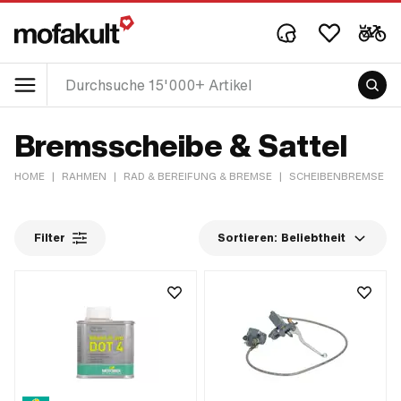
Bremsscheibe & Sattel
HOME
|
RAHMEN
|
RAD & BEREIFUNG & BREMSE
|
SCHEIBENBREMSE
|
Filter
Sortieren:
Beliebtheit