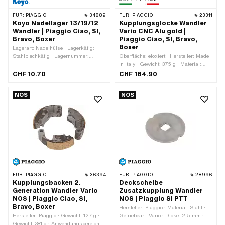
FÜR:
PIAGGIO
34889
FÜR:
PIAGGIO
23311
Koyo Nadellager 13/19/12
Kupplungsglocke Wandler
Wandler | Piaggio Ciao, SI,
Vario CNC Alu gold |
Bravo, Boxer
Piaggio Ciao, SI, Bravo,
Boxer
Lagerart: Nadelhülse · Lagerkäfig:
Stahlblechkäfig · Lagernummer:
Oberfläche: eloxiert · Hersteller: Made
HK1312 · Dimension Nadellager: 13/19
in Italy · Gewicht: 375 g · Material:
x 12 · Ø innen: 13 mm · Ø aussen: 19
Aluminium · Getriebeart: Vario
CHF 10.70
CHF 164.90
mm · Hersteller: Koyo · Breite: 12 mm ·
Piaggio OEM-Nr.: 103614
NOS
NOS
FÜR:
PIAGGIO
36394
FÜR:
PIAGGIO
28996
Kupplungsbacken 2.
Deckscheibe
Generation Wandler Vario
Zusatzkupplung Wandler
NOS | Piaggio Ciao, SI,
NOS | Piaggio SI PTT
Bravo, Boxer
Hersteller: Piaggio · Material: Stahl ·
Hersteller: Piaggio · Gewicht: 127 g ·
Getriebeart: Vario · Dicke: 2.5 mm · Ø
Gewicht: 381 g · Anwendungsbereich:
aussen: 65 mm