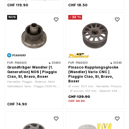
Original · Getriebeart: Vario · Ø
CHF 119.90
CHF 18.50
aussen: 90 mm · Anzahl Backen: 3
Stk. · Piaggio OEM-Nr.: 249817
NOS
- 32 %
FÜR:
PIAGGIO
33460
FÜR:
PIAGGIO
33345
Grundträger Wandler (1.
Pinasco Kupplungsglocke
Generation) NOS | Piaggio
(Wandler) Vario CNC |
Ciao, SI, Bravo, Boxer
Piaggio Ciao, SI, Bravo,
Boxer
Hersteller: Piaggio · Material: Stahl ·
Getriebeart: Vario · Piaggio OEM-Nr.:
Ø innen: 93.5 mm · Hersteller: Pinasco
104655
· Ø aussen: 102 mm · Gewicht: 494 g
· Material: Stahl · Getriebeart: Vario
CHF 139.90
CHF 94.90
CHF 74.90