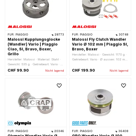
FÜR:
PIAGGIO
28773
FÜR:
PIAGGIO
30748
Malossi Kupplungsglocke
Malossi Fly Clutch Wandler
(Wandler) Vario | Piaggio
Vario Ø 102 mm | Piaggio SI,
Ciao, SI, Bravo, Boxer,
Bravo, Boxer
Grillo
Hersteller: Malossi · Gewicht: 1170 g ·
Hersteller: Malossi · Material: Stahl ·
Getriebeart: Vario · Ø aussen: 102 mm
Gewicht: 535 g · Getriebeart: Vario · Ø
· Material: Stahl · Winkel
innen: 93 mm · Ø aussen: 105 mm
Riemenscheibe: 15 ° · Anzahl Backen:
CHF 99.90
CHF 199.90
Nicht lagernd
Nicht lagernd
3 Stk. · Anzahl Federn: 3 Stk. ·
Härtestufe Gegendruckfeder: Stufe 2
(35 kg - gelb / blau / schwarz)
FÜR:
PIAGGIO
20346
FÜR:
PIAGGIO
36408