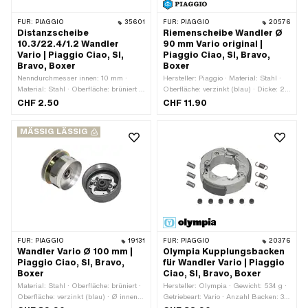
FÜR:
PIAGGIO
35601
FÜR:
PIAGGIO
20576
Distanzscheibe
Riemenscheibe Wandler Ø
10.3/22.4/1.2 Wandler
90 mm Vario original |
Vario | Piaggio Ciao, SI,
Piaggio Ciao, SI, Bravo,
Bravo, Boxer
Boxer
Nenndurchmesser innen: 10 mm ·
Hersteller: Piaggio · Material: Stahl ·
Material: Stahl · Oberfläche: brüniert ·
Oberfläche: verzinkt (blau) · Dicke: 2.1
Ø innen: 10.3 mm · Ø aussen: 22.4
mm · Ø aussen: 90 mm · Piaggio
CHF 2.50
CHF 11.90
mm · Dicke: 1.2 mm · Piaggio OEM-
OEM-Nr.: 220493
Nr.: 120214
MÄSSIG LÄSSIG
FÜR:
PIAGGIO
19131
FÜR:
PIAGGIO
20376
Wandler Vario Ø 100 mm |
Olympia Kupplungsbacken
Piaggio Ciao, SI, Bravo,
für Wandler Vario | Piaggio
Boxer
Ciao, SI, Bravo, Boxer
Material: Stahl · Oberfläche: brüniert ·
Hersteller: Olympia · Gewicht: 534 g ·
Oberfläche: verzinkt (blau) · Ø innen:
Getriebeart: Vario · Anzahl Backen: 3
93.5 mm · Ø aussen: 100 mm ·
Stk. · Anzahl Federn: 3 Stk.