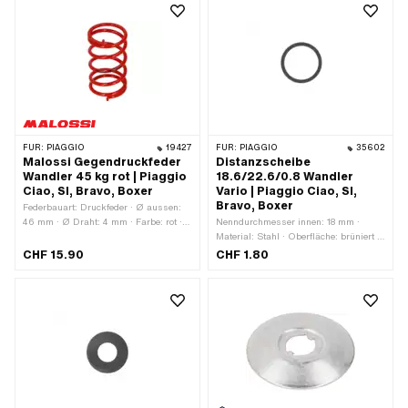
FÜR:
PIAGGIO
19427
FÜR:
PIAGGIO
35602
Malossi Gegendruckfeder
Distanzscheibe
Wandler 45 kg rot | Piaggio
18.6/22.6/0.8 Wandler
Ciao, SI, Bravo, Boxer
Vario | Piaggio Ciao, SI,
Bravo, Boxer
Federbauart: Druckfeder · Ø aussen:
46 mm · Ø Draht: 4 mm · Farbe: rot ·
Nenndurchmesser innen: 18 mm ·
Hersteller: Malossi · Gesamtlänge: 80
Material: Stahl · Oberfläche: brüniert ·
mm · Anwendungsbereich: Tuning
Ø innen: 18.6 mm · Ø aussen: 22.6
CHF 15.90
CHF 1.80
mm · Dicke: 0.8 mm · Piaggio OEM-
Nr.: 120215