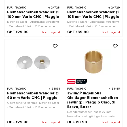
FÜR:
PIAGGIO
24728
FÜR:
PIAGGIO
24729
Riemenscheiben Wandler Ø
Riemenscheiben Wandler Ø
100 mm Vario CNC | Piaggio
108 mm Vario CNC | Piaggio
Material: Stahl · Oberfläche: verchromt
Material: Stahl · Oberfläche: verchromt
· Getriebeart: Vario · Ø Riemenscheibe
· Getriebeart: Vario · Ø Riemenscheibe
aussen: 100 mm
aussen: 108 mm
CHF 129.90
CHF 139.90
Nicht lagernd
Nicht lagernd
FÜR:
PIAGGIO
24851
FÜR:
PIAGGIO
33185
Riemenscheiben Wandler Ø
swiing® ingenious
90 mm Vario CNC | Piaggio
Gleitlager Riemenscheiben
(swiing) | Piaggio Ciao, SI,
Oberfläche: verchromt · Material: Stahl
Bravo, Boxer
· Getriebeart: Vario · Ø Riemenscheibe
aussen: 90 mm
Nenndurchmesser innen: 27 mm ·
Hersteller: swiing® ingenious parts ·
Material: spezielle Lagerbronze ·
CHF 129.90
CHF 20.90
Nicht lagernd
Nicht lagernd
Gesamthöhe: 26.5 mm · Ø innen: