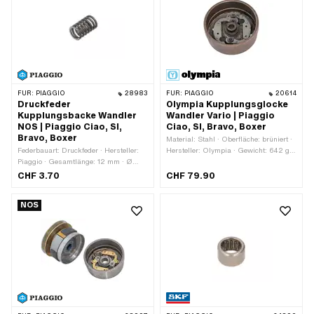
FÜR:
PIAGGIO
28983
FÜR:
PIAGGIO
20614
Druckfeder
Olympia Kupplungsglocke
Kupplungsbacke Wandler
Wandler Vario | Piaggio
NOS | Piaggio Ciao, SI,
Ciao, SI, Bravo, Boxer
Bravo, Boxer
Material: Stahl · Oberfläche: brüniert ·
Federbauart: Druckfeder · Hersteller:
Hersteller: Olympia · Gewicht: 642 g ·
Piaggio · Gesamtlänge: 12 mm · Ø
Getriebeart: Vario · Ø innen: 93.5 mm ·
aussen: 7.5 mm
Ø aussen: 103 mm · Dicke: 42 mm ·
CHF 3.70
CHF 79.90
Anzahl Backen: 2 Stk. · Anzahl
Federn: 2 Stk.
NOS