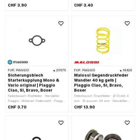
Verwendungsort: Kupplung ·
CHF 3.90
CHF 3.40
Hersteller: Piaggio · Material:
Federstahl · Piaggio OEM-Nr.:
006426
FÜR:
PIAGGIO
20575
FÜR:
PIAGGIO
19426
Sicherungsblech
Malossi Gegendruckfeder
Starterkupplung Mono &
Wandler 40 kg gelb |
Vario original | Piaggio
Piaggio Ciao, SI, Bravo,
Ciao, SI, Bravo, Boxer
Boxer
Federbauart: Blattfeder · Hersteller:
Federbauart: Druckfeder · Ø Draht: 4
Piaggio · Material: Federstahl · Piaggio
mm · Ø aussen: 46 mm · Hersteller:
OEM-Nr.: 220441
Malossi · Anwendungsbereich: Tuning
CHF 3.70
CHF 13.90
· Farbe: gelb · Gesamtlänge: 80 mm