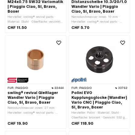
M24x0.75 SW32 Variomatik
Distanzscheibe 10.3/20/1.0
| Piaggio Ciao, SI, Bravo,
Wandler Vario | Piaggio
Boxer
Ciao, SI, Bravo, Boxer
Hersteller: swiing® revival parts ·
Nenndurchmesser innen: 10 mm ·
Material: Stahl · Oberfläche: verzinkt
Hersteller: swiing® revival parts ·
(blau) · Mutternart:
Material: Stahl · Oberfläche: blank /
CHF 11.50
CHF 5.70
Sechskantflachmutter · Gewindeart:
geölt · Dicke: 1 mm · Ø innen: 10.1 mm
MF24x0.75 (Feingewinde) · Antrieb:
· Ø aussen: 20 mm
Aussensechskant · Nenndurchmesser
(Gewinde): 24 mm · Höhe: 4 mm ·
Schlüsselweite: 32 mm ·
Festigkeitsklasse: 8
FÜR:
PIAGGIO
22444
FÜR:
PIAGGIO
33762
swiing® revival Gleitlager
Polini EVO
Wandler Vario | Piaggio
Kupplungsglocke (Wandler)
Ciao, SI, Bravo, Boxer
Vario CNC | Piaggio Ciao,
SI, Bravo, Boxer
Nenndurchmesser innen: 27 mm ·
Hersteller: swiing® revival parts ·
Hersteller: Polini · Material: Stahl ·
Material: spezielle Lagerbronze ·
Oberfläche: brüniert · Gewicht: 532 g ·
Gesamthöhe: 24.9 mm · Ø innen: 27
Getriebeart: Vario · Ø innen: 93 mm ·
CHF 19.90
CHF 118.90
mm · Ø aussen: 31 mm
Ø aussen: 103 mm