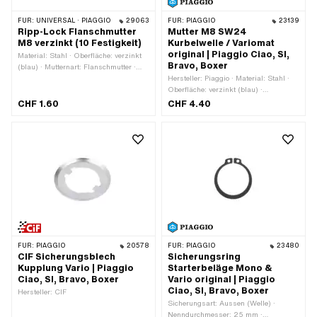
FÜR:
UNIVERSAL · PIAGGIO
29063
FÜR:
PIAGGIO
23139
Ripp-Lock Flanschmutter
Mutter M8 SW24
M8 verzinkt (10 Festigkeit)
Kurbelwelle / Variomat
original | Piaggio Ciao, SI,
Material: Stahl · Oberfläche: verzinkt
Bravo, Boxer
(blau) · Mutternart: Flanschmutter ·
Gewindeart: M8x1.25
Hersteller: Piaggio · Material: Stahl ·
(Standardgewinde) · Antrieb:
Oberfläche: verzinkt (blau) ·
Aussensechskant · Nenndurchmesser
Mutternart: Sechskantmutter 0.8D ·
CHF 1.60
CHF 4.40
(Gewinde): 8 mm · Höhe: 12 mm ·
Gewindeart: M8x1.25
Schlüsselweite: 13 mm ·
(Standardgewinde) · Antrieb:
Festigkeitsklasse: 10
Aussensechskant · Nenndurchmesser
(Gewinde): 8 mm · Höhe: 7 mm ·
Schlüsselweite: 24 mm
FÜR:
PIAGGIO
20578
FÜR:
PIAGGIO
23480
CIF Sicherungsblech
Sicherungsring
Kupplung Vario | Piaggio
Starterbeläge Mono &
Ciao, SI, Bravo, Boxer
Vario original | Piaggio
Ciao, SI, Bravo, Boxer
Hersteller: CIF
Sicherungsart: Aussen (Welle) ·
Nenndurchmesser: 25 mm ·