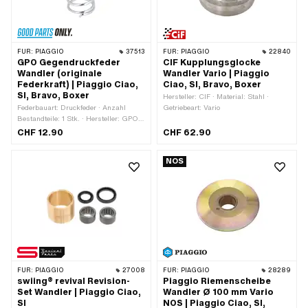
FÜR:
PIAGGIO
37513
FÜR:
PIAGGIO
22840
GPO Gegendruckfeder
CIF Kupplungsglocke
Wandler (originale
Wandler Vario | Piaggio
Federkraft) | Piaggio Ciao,
Ciao, SI, Bravo, Boxer
SI, Bravo, Boxer
Hersteller: CIF · Material: Stahl ·
Federbauart: Druckfeder · Anzahl
Getriebeart: Vario
Bestandteile: 1 Stk. · Hersteller: GPO ·
Material: Federstahl · Oberfläche:
CHF 12.90
CHF 62.90
verzinkt (blau) · Ø Draht: 3.8 mm ·
Gesamtlänge: 80 mm · Ø innen: 36
NOS
mm · Ø aussen: 43.5 mm · Piaggio
OEM-Nr.: 104662 · Piaggio OEM-Nr.:
221172
FÜR:
PIAGGIO
27008
FÜR:
PIAGGIO
28289
swiing® revival Revision-
Piaggio Riemenscheibe
Set Wandler | Piaggio Ciao,
Wandler Ø 100 mm Vario
SI
NOS | Piaggio Ciao, SI,