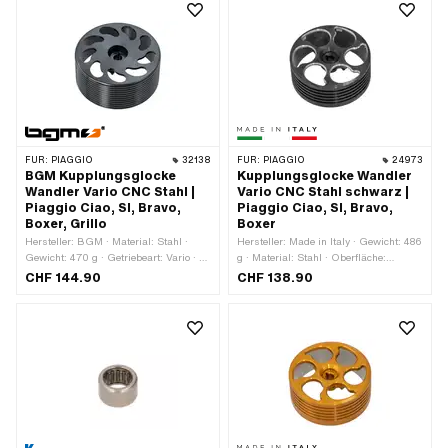
FÜR:
PIAGGIO
32138
FÜR:
PIAGGIO
24973
BGM Kupplungsglocke
Kupplungsglocke Wandler
Wandler Vario CNC Stahl |
Vario CNC Stahl schwarz |
Piaggio Ciao, SI, Bravo,
Piaggio Ciao, SI, Bravo,
Boxer, Grillo
Boxer
Hersteller: BGM · Material: Stahl ·
Hersteller: Made in Italy · Gewicht: 486
Gewicht: 470 g · Getriebeart: Vario · Ø
g · Material: Stahl · Oberfläche:
innen: 93 mm · Ø aussen: 99 mm
eloxiert · Getriebeart: Vario
CHF 144.90
CHF 138.90