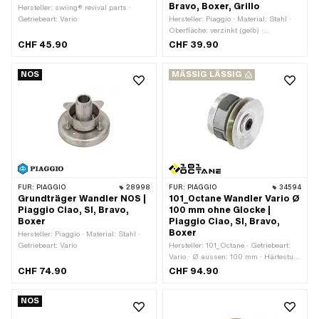
Bravo, Boxer, Grillo
Hersteller: swiing® revival parts ·
Getriebeart: Vario
Hersteller: Piaggio · Material: Stahl ·
Oberfläche: verzinkt (gelb) ·
Getriebeart: Vario · Ø Riemenscheibe
CHF 45.90
CHF 39.90
aussen: 100 mm
NOS
MÄSSIG LÄSSIG
FÜR:
PIAGGIO
28998
FÜR:
PIAGGIO
34594
Grundträger Wandler NOS |
101_Octane Wandler Vario Ø
Piaggio Ciao, SI, Bravo,
100 mm ohne Glocke |
Boxer
Piaggio Ciao, SI, Bravo,
Boxer
Hersteller: Piaggio · Material: Stahl ·
Getriebeart: Vario
Hersteller: 101_Octane · Getriebeart:
Vario · Ø aussen: 100 mm · Härtestufe
Gegendruckfeder: Standard (30 kg -
CHF 74.90
CHF 94.90
stahlfarbig)
NOS