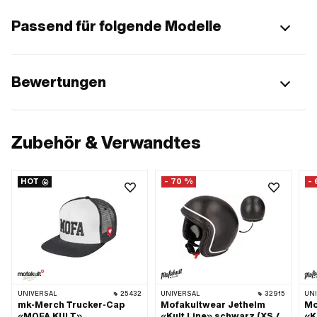
Passend für folgende Modelle
Bewertungen
Zubehör & Verwandtes
HOT
- 70 %
-
UNIVERSAL
25432
UNIVERSAL
32915
UN
mk-Merch Trucker-Cap
Mofakultwear Jethelm
Mo
«MOFA KULT»
«Kult Line» schwarz (XS /
«K