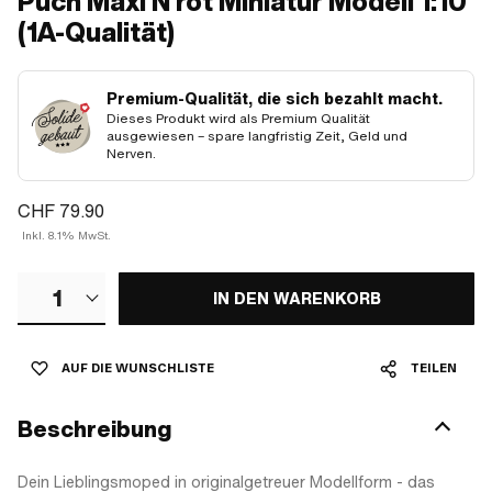
Puch Maxi N rot Miniatur Modell 1:10
(1A-Qualität)
Premium-Qualität, die sich bezahlt macht.
Dieses Produkt wird als Premium Qualität
ausgewiesen – spare langfristig Zeit, Geld und
Nerven.
CHF 79.90
Inkl. 8.1% MwSt.
1
IN DEN WARENKORB
AUF DIE WUNSCHLISTE
TEILEN
Beschreibung
Dein Lieblingsmoped in originalgetreuer Modellform - das