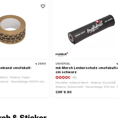
29861
UNIVERSAL
beband «mofakult-
mk-Merch Lenkerschutz «mofakult»
cm schwarz
 Merch · Material: Papier ·
(5)
iversal · Gesamtlänge: 66000 mm ·
Hersteller: mofakult Merch · Material: Kunststoff ·
affenheit Rückseite: Klebstoff ·
Material: Schaumstoff · Gesamtlänge: 200 mm · 
sferfolie: Nein
rot · Farbe: schwarz-matt · Farbe: weiss · Ø innen
CHF 9.90
mm · Ø aussen: 40 mm
ch & Sticker