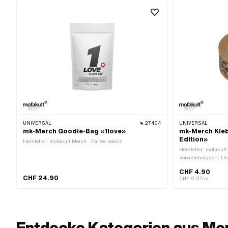
UNIVERSAL
27404
UNIVERSAL
mk-Merch Goodie-Bag «1love»
mk-Merch Kle
Edition»
Hersteller: mofakult Merch · Farbe: weiss
Hersteller: mofakult
Verwendungsort: Un
Farbe: braun · Besch
CHF 4.90
Breite: 51 mm · Tran
CHF 24.90
CHF 0.07/m
Entdecke Kategorien aus Mer