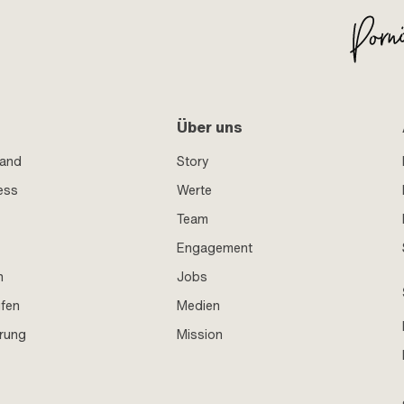
Über uns
sand
Story
ess
Werte
Team
Engagement
n
Jobs
ufen
Medien
hrung
Mission