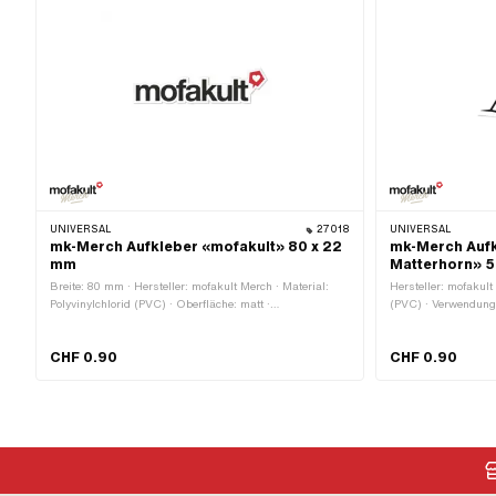
UNIVERSAL
27018
UNIVERSAL
mk-Merch Aufkleber «mofakult» 80 x 22
mk-Merch Aufk
mm
Matterhorn» 5
Breite: 80 mm · Hersteller: mofakult Merch · Material:
Hersteller: mofakult
Polyvinylchlorid (PVC) · Oberfläche: matt ·
(PVC) · Verwendungso
Verwendungsort: Universal · Farbe: rot · Farbe: schwarz ·
schwarz · Farbe: we
Farbe: weiss · Beschaffenheit Rückseite: Klebstoff ·
Klebstoff · Breite: 
CHF 0.90
CHF 0.90
Höhe: 22 mm · Umrandung: konturgeschnitten ·
Nein
Transferfolie: Nein