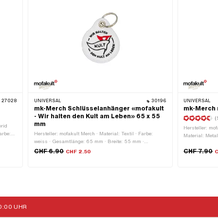
27028
UNIVERSAL
30196
UNIVERSAL
mk-Merch Schlüsselanhänger «mofakult
mk-Merch 
- Wir halten den Kult am Leben» 65 x 55
(
mm
orid
Hersteller: mof
arbe:
Hersteller: mofakult Merch · Material: Textil · Farbe:
Material: Metal
e:
weiss · Gesamtlänge: 65 mm · Breite: 55 mm ·
23 mm · Höhe
rfolie:
Verschlussart: Schlüsselring
CHF 6.90
CHF 7.90
CHF 2.50
C
:00 UHR