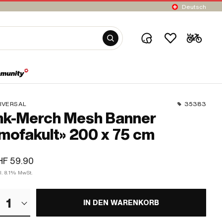
Deutsch
IVERSAL
35383
k-Merch Mesh Banner
mofakult» 200 x 75 cm
HF 59.90
l. 8.1% MwSt.
1
IN DEN WARENKORB