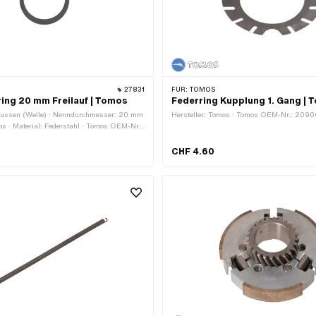
27831
FÜR:
TOMOS
ing 20 mm Freilauf | Tomos
Federring Kupplung 1. Gang |
Aussen (Welle) · Nenndurchmesser: 20 mm
Hersteller: Tomos · Tomos OEM-Nr.: 209
mos · Material: Federstahl · Tomos OEM-Nr.:
CHF 4.60