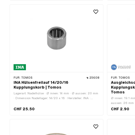
Anwendungsbereich: Performance · Anwendungsbereich:
Racing · Anwendungsbereich: Tuning · Tomos OEM-Nr.:
227849
FÜR:
TOMOS
25608
FÜR:
TOMOS
INA Hülsenfreilauf 14/20/16
Ausgleichs
Kupplungskorb | Tomos
Kupplungsk
Tomos
Lagerart: Nadelhülse · Ø innen: 14 mm · Ø aussen: 20 mm
· Dimension Nadellager: 14/20 x 16 · Hersteller: INA ·
Ø innen: 19.1 m
Breite: 16 mm · Tomos OEM-Nr.: 035554
aussen: 26 mm ·
mm) · Herstelle
CHF 25.50
CHF 2.90