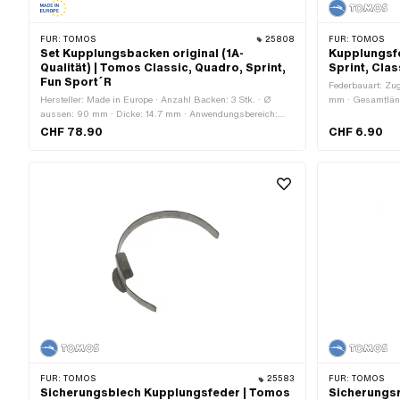
FÜR:
TOMOS
25808
FÜR:
TOMOS
Set Kupplungsbacken original (1A-
Kupplungsfe
Qualität) | Tomos Classic, Quadro, Sprint,
Sprint, Cla
Fun Sport´R
Federbauart: Zug
Hersteller: Made in Europe · Anzahl Backen: 3 Stk. · Ø
mm · Gesamtläng
aussen: 90 mm · Dicke: 14.7 mm · Anwendungsbereich:
Anwendungsberei
Original · Tomos OEM-Nr.: 223432
Standard · Tom
CHF 78.90
CHF 6.90
FÜR:
TOMOS
25583
FÜR:
TOMOS
Sicherungsblech Kupplungsfeder | Tomos
Sicherungsr