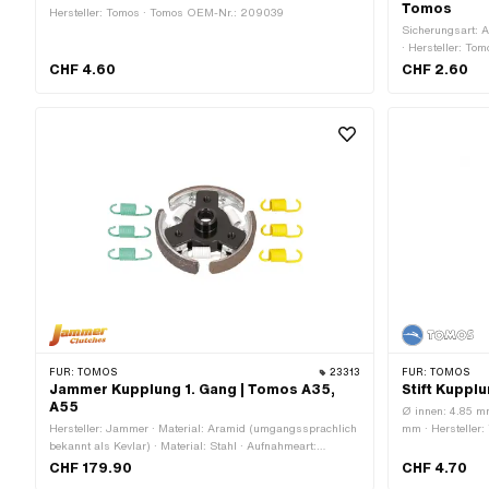
Tomos
Hersteller: Tomos · Tomos OEM-Nr.: 209039
Sicherungsart: 
· Hersteller: To
032083
CHF 4.60
CHF 2.60
FÜR:
TOMOS
23313
FÜR:
TOMOS
Jammer Kupplung 1. Gang | Tomos A35,
Stift Kupp
A55
Ø innen: 4.85 m
Hersteller: Jammer · Material: Aramid (umgangssprachlich
mm · Hersteller
bekannt als Kevlar) · Material: Stahl · Aufnahmeart:
Verzahnung · Anzahl Backen: 3 Stk. · Ø aussen: 84.75 mm
CHF 179.90
CHF 4.70
· Anzahl Federn: 3 Stk. · Anwendungsbereich: High End ·