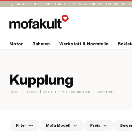
GRATIS VERSAND AB 99.-
BLITZVERSAND BIS 19:00 UHR
ÜBER 
Motor
Rahmen
Werkstatt & Normteile
Bekle
Kupplung
|
|
|
|
HOME
TOMOS
MOTOR
MOTORENBLOCK
KUPPLUNG
Filter
Mofa Modell
Preis
Bewe