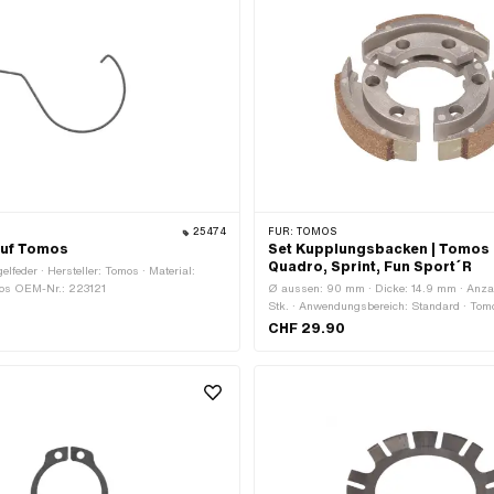
25474
FÜR:
TOMOS
auf Tomos
Set Kupplungsbacken | Tomos 
Quadro, Sprint, Fun Sport´R
lfeder · Hersteller: Tomos · Material:
mos OEM-Nr.: 223121
Ø aussen: 90 mm · Dicke: 14.9 mm · Anza
Stk. · Anwendungsbereich: Standard · To
223432
CHF 29.90