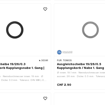
30341
FÜR:
TOMOS
cheibe 19/26/0.3
Ausgleichscheibe 19/26/0.5
orb Kupplungsnabe 1. Gang |
Kupplungskorb / Nabe 1. Gang
Ø innen: 19.1 mm · Nenndurchmesser inne
m · Nenndurchmesser innen: 19 mm · Ø
aussen: 26 mm · Dicke: 0.5 mm · Toleranz
 Dicke: 0.3 mm · Toleranz: DIN 988 (-0.03
mm) · Hersteller: Tomos · Material: Federst
r: Tomos · Tomos OEM-Nr.: 209073
gehärtet · Tomos OEM-Nr.: 209119
CHF 2.90