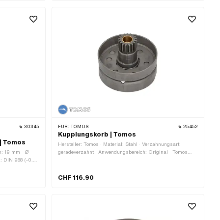
30345
FÜR:
TOMOS
25452
Kupplungskorb | Tomos
 | Tomos
Hersteller: Tomos · Material: Stahl · Verzahnungsart:
n: 19 mm · Ø
geradeverzahnt · Anwendungsbereich: Original · Tomos
: DIN 988 (-0.03
OEM-Nr.: 223423
ahl · Oberfläche:
CHF 116.90