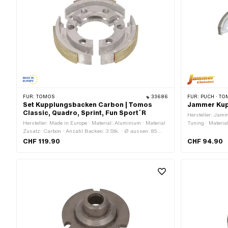
FÜR:
TOMOS
33686
FÜR:
PUCH · TO
Set Kupplungsbacken Carbon | Tomos
Jammer Kup
Classic, Quadro, Sprint, Fun Sport´R
Hersteller: Jamm
Hersteller: Made in Europe · Material: Aluminium · Material
Tuning · Materia
Zusatz: Carbon · Anzahl Backen: 3 Stk. · Ø aussen: 85
Backen: 3 Stk. ·
mm · Dicke: 15 mm · Anwendungsbereich: Racing ·
CHF 119.90
CHF 94.90
Anwendungsbereich: Tuning · Tomos OEM-Nr.: 223432