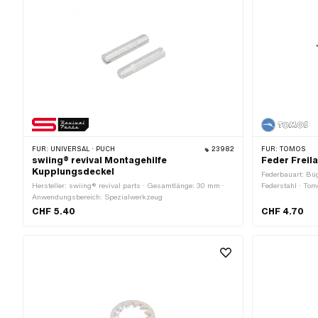
FÜR:
UNIVERSAL · PUCH
23982
FÜR:
TOMOS
swiing® revival Montagehilfe
Feder Freil
Kupplungsdeckel
Federbauart: Büge
Hersteller: swiing® revival parts · Gesamtlänge: 30 mm ·
Federstahl · To
Anwendungsbereich: Spezialwerkzeug
CHF 5.40
CHF 4.70