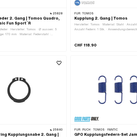
25828
FÜR:
TOMOS
der 2. Gang | Tomos Quadro,
Kupplung 2. Gang | Tomos
ssic Fun Sport´R
Hersteller: Tomos · Material: Stahl · Anzahl
feder · Hersteller: Tomos · Ø aussen: 5
Anzahl Federn: 1 Stk. · Anwendungsbereich:
e: 170 mm · Material: Federstahl ·
Anwendungsbereich: Standard · Tomos O
ch: Original · Anwendungsbereich:
os OEM-Nr.: 223769
CHF 118.90
25840
FÜR:
PUCH · TOMOS · FANTIC
ing Kupplungsnabe 2. Gang |
GPO Kupplungsfedern-Set Ja