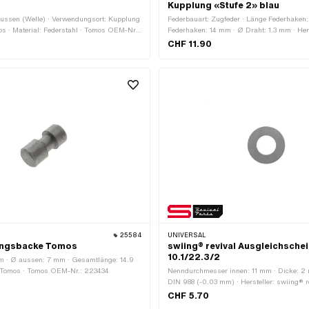
Kupplung «Stufe 2» blau
Aussen (Welle) · Verwendungsort: Kupplung
Federbauart: Zugfeder · Länge Federhaken
mos · Material: Federstahl · Tomos OEM-Nr.:
Federhaken: 14 mm · Ø Draht: 1.3 mm · Her
Material: Federstahl · Oberfläche: lackiert ·
CHF 11.90
Gesamtlänge: 34 mm · Ø innen: 7.3 mm · 
mm
25584
UNIVERSAL
lungsbacke Tomos
swiing® revival Ausgleichsche
10.1/22.3/2
m · Ø aussen: 7 mm · Gesamtlänge: 14.9
: Tomos · Tomos OEM-Nr.: 223434
Nenndurchmesser innen: 11 mm · Dicke: 2 
DIN 988 (-0.03 mm) · Hersteller: swiing® re
Material: Federstahl · Oberfläche: gehärtet 
CHF 5.70
mm · Ø aussen: 22.3 mm