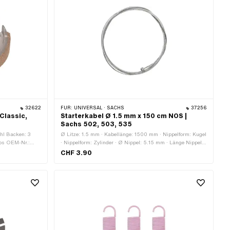
32622
FÜR:
UNIVERSAL · SACHS
37256
Classic,
Starterkabel Ø 1.5 mm x 150 cm NOS |
Sachs 502, 503, 535
hl Backen: 3
Ø Litze: 1.5 mm · Kabellänge: 1500 mm · Nippelform: Kugel
mos OEM-Nr.:
· Nippelform: Zylinder · Ø Nippel: 5.15 mm · Länge Nippel:
15.15 mm · Anzahl Bestandteile: 1 Stk. · Material: Stahl ·
CHF 3.90
Oberfläche: verzinkt (blau) · Anwendungsbereich: Standard
· Pony OEM-Nr.: P0925