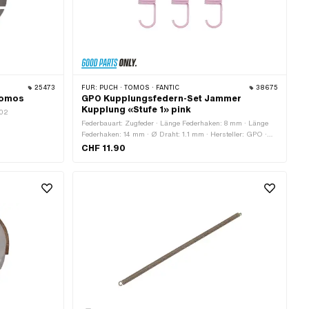
25473
FÜR:
PUCH · TOMOS · FANTIC
38675
 Tomos
GPO Kupplungsfedern-Set Jammer
Kupplung «Stufe 1» pink
002
Federbauart: Zugfeder · Länge Federhaken: 8 mm · Länge
Federhaken: 14 mm · Ø Draht: 1.1 mm · Hersteller: GPO ·
Oberfläche: lackiert · Farbe: pink · Material: Federstahl ·
CHF 11.90
Gesamtlänge: 34 mm · Ø innen: 7.7 mm · Ø aussen: 9.9
mm · Anwendungsbereich: Tuning