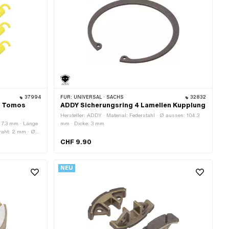
37994
FÜR:
UNIVERSAL · SACHS
32832
| Tomos
ADDY Sicherungsring 4 Lamellen Kupplung
Hersteller: ADDY · Material: Federstahl · Ø aussen: 104.3
 7.3 mm · Länge
mm · Dicke: 3 mm
raht: 2 mm · Ø
ssen: 7.4 mm · Ø
CHF 9.90
amtlänge: 30.5
weiss · Material:
ungsbereich:
NEU