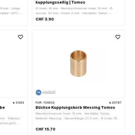
kupplungsseitig | Tomos
: 8 mm · Länge
Ø innen: 14 mm · Nenndurchmesser innen: 14 mm · Ø
steller: GPO ·
aussen: 20 mm · Dicke: 2 mm · Hersteller: Tomos ·
 Farbe: blau ·
Material: Stahl · Oberfläche: blank / geölt
CHF 3.90
Ø aussen: 9.9
31323
FÜR:
TOMOS
25787
ibe
Büchse Kupplungskorb Messing Tomos
Nenndurchmesser innen: 14 mm · Hersteller: Tomos ·
mm · Toleranz:
Material: Messing · Gesamtlänge: 21.5 mm · Ø innen: 14
vival parts ·
mm · Ø aussen: 16 mm · Tomos OEM-Nr.: 223470
· Ø innen: 10.1
CHF 15.70