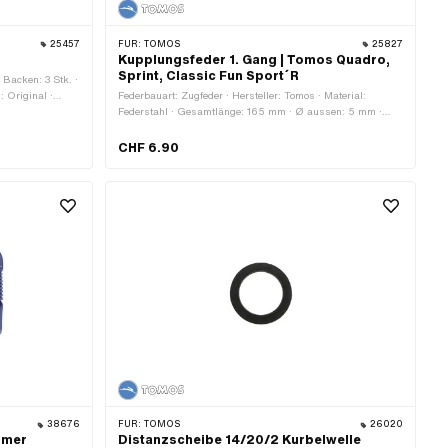
25457
FÜR:
TOMOS
25827
Kupplungsfeder 1. Gang | Tomos Quadro,
Sprint, Classic Fun Sport´R
 Backen: 3 Stk. ·
 Original ·
Federbauart: Zugfeder · Hersteller: Tomos · Material:
EM-Nr.: 227849
Federstahl · Gesamtlänge: 165 mm · Ø aussen: 5 mm ·
Anwendungsbereich: Original · Anwendungsbereich:
Standard · Tomos OEM-Nr.: 209013
CHF 6.90
38676
FÜR:
TOMOS
26020
mmer
Distanzscheibe 14/20/2 Kurbelwelle