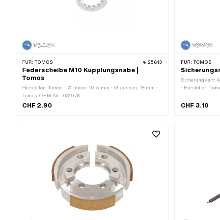
FÜR:
TOMOS
25613
FÜR:
TOMOS
Federscheibe M10 Kupplungsnabe |
Sicherungsr
Tomos
Sicherungsart: 
Hersteller: Tomos · Ø innen: 10.5 mm · Ø aussen: 18 mm ·
· Hersteller: To
Tomos OEM-Nr.: 031978
032077
CHF 2.90
CHF 3.10