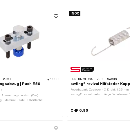
INOX
 · PUCH
10086
FÜR:
UNIVERSAL · PUCH · SACHS
ngsabzug | Puch E50
swiing® revival Hilfsfeder Kup
5)
Federbauart: Zugfeder · Ø Draht: 1.25 mm ·
swiing® revival parts · Länge Federhaken:
 · Anwendungsbereich: (De-)
Federhaken: 29 mm · Material: Chromstah
· Material: Stahl · Oberfläche:
(umgangssprachlich bekannt als Nirosta) ·
· Gesamtlänge: 60 mm · Ø aussen: 10.5 m
CHF 6.90
mm