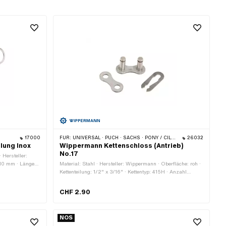
17000
FÜR:
UNIVERSAL · PUCH · SACHS · PONY / CILO (BETA 521 & 512) · ZÜNDAPP BELMONDO · TOMOS · BYE BIKE
26032
plung Inox
Wippermann Kettenschloss (Antrieb)
No.17
 Hersteller:
 10 mm · Länge
Material: Stahl · Hersteller: Wippermann · Oberfläche: roh ·
l
Kettenteilung: 1/2" x 3/16" · Kettentyp: 415H · Anzahl
 Oberfläche: roh
Kettenglieder: 1 Stk. · Kettenschloss-Art: Federverschluss ·
m · Ø innen: 8
Ø Stift: 4.07 mm
CHF 2.90
NOS