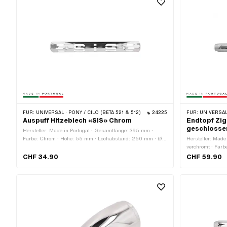
FÜR:
UNIVERSAL · PONY / CILO (BETA 521 & 512)
24225
FÜR:
UNIVERSAL
Auspuff Hitzeblech «SIS» Chrom
Endtopf Zig
geschlosse
Hersteller: Made in Portugal · Gesamtlänge: 395 mm ·
Farbe: Chrom · Höhe: 55 mm · Lochabstand: 250 mm · Ø
Hersteller: Made 
Befestigungsloch: 7.4 mm
verchromt · Far
Gesamtlänge: 6
CHF 34.90
CHF 59.90
Auspuffart: Ziga