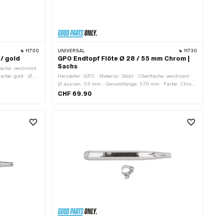
11700
UNIVERSAL
11730
/ gold
GPO Endtopf Flöte Ø 28 / 55 mm Chrom |
Sachs
fläche: verchromt
arbe: gold · Ø
Hersteller: GPO · Material: Stahl · Oberfläche: verchromt ·
onus /
Ø aussen: 55 mm · Gesamtlänge: 570 mm · Farbe: Chrom
isste Lasche ·
· Ø Anschluss innen: 28 mm · Auspuffart: Flöte ·
CHF 69.90
Befestigungsart: geschraubte Schelle