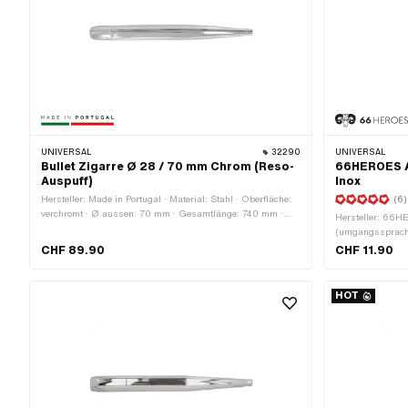
UNIVERSAL
32290
UNIVERSAL
Bullet Zigarre Ø 28 / 70 mm Chrom (Reso-
66HEROES A
Auspuff)
Inox
Hersteller: Made in Portugal · Material: Stahl · Oberfläche:
(6)
verchromt · Ø aussen: 70 mm · Gesamtlänge: 740 mm ·
Hersteller: 66H
Farbe: Chrom · Ø Anschluss innen: 28 mm · Auspuffart:
(umgangssprachl
Zigarre · Befestigungsart: geschraubte Schelle
elektropoliert ·
CHF 89.90
CHF 11.90
Lochabstand: 50
Ø Befestigungsl
HOT