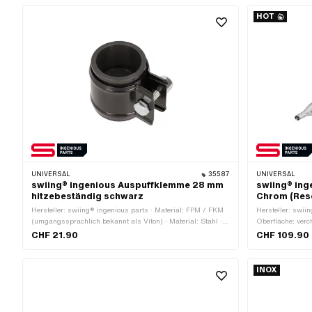
HOT
UNIVERSAL
35587
UNIVERSAL
swiing® ingenious Auspuffklemme 28 mm
swiing® ing
hitzebeständig schwarz
Chrom (Res
Hersteller: swiing® ingenious parts · Material: FPM / FKM
Hersteller: swiin
(umgangssprachlich bekannt als Viton) · Material: Stahl ·
Oberfläche: ver
Oberfläche: beschichtet · Ø innen: 25 - 28 mm ·
730 mm · Farbe:
CHF 21.90
CHF 109.90
Gesamtlänge: 40 mm · Befestigungsart: Schrauben &
Auspuffart: Flöt
Muttern · Farbe: schwarz
INOX