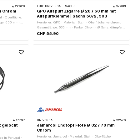
22620
FÜR:
UNIVERSAL · SACHS
37983
mm Chrom
GPO Auspuff Zigarre Ø 28 / 60 mm mit
Auspuffklemme | Sachs 50/2, 503
hl · Oberfläche:
nge: 600 mm ·
Hersteller: GPO · Material: Stahl · Oberfläche: verchromt ·
· Auspuffart:
Gesamtlänge: 535 mm · Farbe: Chrom · Ø Schalldämpfer:
helle
60 mm · Ø Anschluss innen: 28 mm · Auspuffart: Zigarre ·
CHF 55.90
Befestigungsart: geschraubte Schelle
17797
UNIVERSAL
22570
 gelocht
Jamarcol Endtopf Flöte Ø 32 / 70 mm
Chrom
Hersteller: Jamarcol · Material: Stahl · Oberfläche:
e in Portugal ·