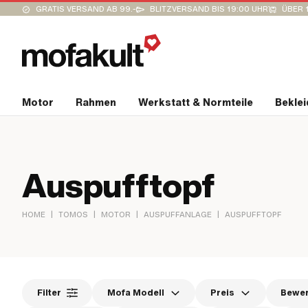
GRATIS VERSAND AB 99.-
BLITZVERSAND BIS 19:00 UHR
ÜBER 
Motor
Rahmen
Werkstatt & Normteile
Bekle
Auspufftopf
|
|
|
|
HOME
TOMOS
MOTOR
AUSPUFFANLAGE
AUSPUFFTOPF
Filter
Mofa Modell
Preis
Bewe