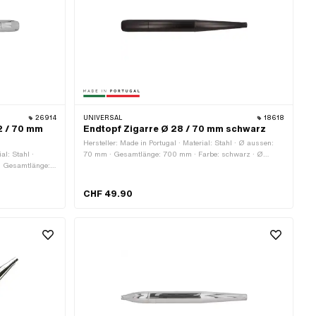
26914
UNIVERSAL
18618
2 / 70 mm
Endtopf Zigarre Ø 28 / 70 mm schwarz
Hersteller: Made in Portugal · Material: Stahl · Ø aussen:
al: Stahl ·
70 mm · Gesamtlänge: 700 mm · Farbe: schwarz · Ø
· Gesamtlänge:
Anschluss innen: 28 mm · Auspuffart: Zigarre ·
: 70 mm · Ø
Befestigungsart: geschraubte Schelle
rre ·
CHF 49.90