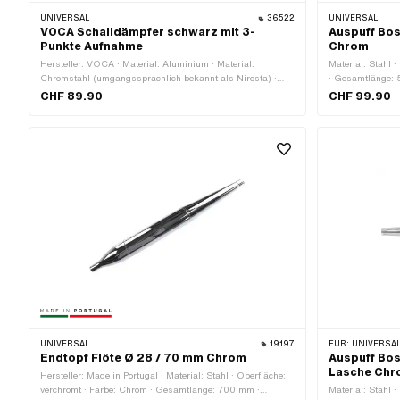
UNIVERSAL
36522
UNIVERSAL
VOCA Schalldämpfer schwarz mit 3-
Auspuff Bo
Punkte Aufnahme
Chrom
Hersteller: VOCA · Material: Aluminium · Material:
Material: Stahl 
Chromstahl (umgangssprachlich bekannt als Nirosta) ·
· Gesamtlänge: 
Oberfläche: eloxiert · Farbe: schwarz · Ø Schalldämpfer:
60 mm · Ø Ansch
CHF 89.90
CHF 99.90
60.8 mm · Gesamtlänge: 220 mm · Gesamtlänge: 235 mm
/ scharfes Ende 
· Ø Lochkreis: 46 mm · Ø innen: 20.3 mm · Anzahl
Befestigung Fla
Befestigungspunkte: 3 Stk.
UNIVERSAL
19197
FÜR:
UNIVERSAL
Endtopf Flöte Ø 28 / 70 mm Chrom
Auspuff Bo
Lasche Chr
Hersteller: Made in Portugal · Material: Stahl · Oberfläche:
verchromt · Farbe: Chrom · Gesamtlänge: 700 mm ·
Material: Stahl 