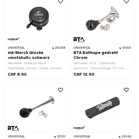
UNIVERSAL
26288
UNIVERSAL
15403
mk-Merch Glocke
BTA Ballhupe gedreht
«mofakult» schwarz
Chrom
Hersteller: mofakult Merch ·
Hersteller: BTA · Oberfläche:
Oberfläche: lackiert · Farbe: schwarz ·
verchromt · Gesamtlänge: 175 mm ·
Höhe: 30 mm · Ø Kopf aussen: 55 mm
Farbe: Chrom · Ø Kopf aussen: 80 mm
CHF 8.90
CHF 12.90
UNIVERSAL
12301
UNIVERSAL
30344