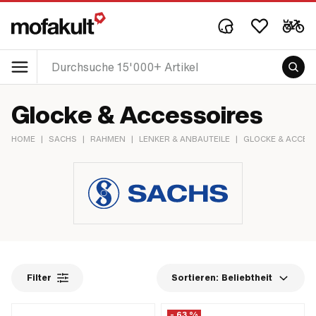
Glocke & Accessoires
HOME
|
SACHS
|
RAHMEN
|
LENKER & ANBAUTEILE
|
GLOCKE & ACCES
Filter
Sortieren:
Beliebtheit
- 63 %