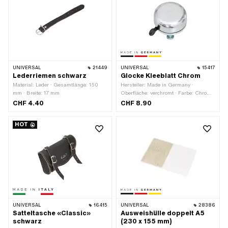
UNIVERSAL
21449
UNIVERSAL
15417
Lederriemen schwarz
Glocke Kleeblatt Chrom
Material: Leder · Gesamtlänge: 150
Hersteller: Made in Germany ·
mm · Breite: 17 mm
Oberfläche: verchromt · Farbe: Chrom ·
Ø Kopf aussen: 55 mm · Höhe: 49 mm
CHF 4.40
CHF 8.90
HOT
UNIVERSAL
16415
UNIVERSAL
28386
Satteltasche «Classic»
Ausweishülle doppelt A5
schwarz
(230 x 155 mm)