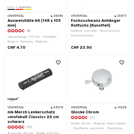
UNIVERSAL
28385
UNIVERSAL
25973
Ausweishülle A6 (148 x 105
Fuchsschwanz Anhänger
mm)
Rotfuchs (Kunstfell)
(8)
Material: Kunstfell · Verschlussart:
Karabinerhaken
Gesamtlänge: 105 mm · Hersteller:
Made in Germany · Material:
Polypropylen (PP) · Farbe: transparent ·
CHF 4.70
CHF 23.90
DIN Format: A6 · Breite: 148 mm
UNIVERSAL
24078
UNIVERSAL
10228
mk-Merch Lenkerschutz
Glocke Chrom
«mofakult Classic» 22 cm
(7)
schwarz
Breite: 58 mm · Material: Blech (Stahl)
(10)
· Oberfläche: verchromt · Oberfläche:
Ø aussen: 40 mm · Breite: 220 mm ·
verzinkt (blau) · Farbe: Chrom ·