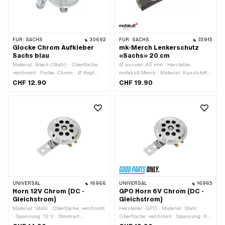
FÜR:
SACHS
30692
FÜR:
SACHS
35915
Glocke Chrom Aufkleber
mk-Merch Lenkerschutz
Sachs blau
«Sachs» 20 cm
Material: Blech (Stahl) · Oberfläche:
Ø aussen: 40 mm · Hersteller:
verchromt · Farbe: Chrom · Ø Kopf
mofakult Merch · Material: Kunststoff ·
aussen: 55 mm · Höhe: 29 mm ·
Material: Schaumstoff · Farbe:
CHF 12.90
CHF 19.90
Höhe: 50 mm
schwarz · Farbe: weiss · Ø innen: 13
mm · Gesamtlänge: 200 mm
UNIVERSAL
16966
UNIVERSAL
16965
Horn 12V Chrom (DC -
GPO Horn 6V Chrom (DC -
Gleichstrom)
Gleichstrom)
Material: Stahl · Oberfläche: verchromt
Hersteller: GPO · Material: Stahl ·
· Spannung: 12 V · Stromart:
Oberfläche: verchromt · Spannung: 6 V
Gleichstrom (DC) · Gesamtlänge: 105
· Stromart: Gleichstrom (DC) ·