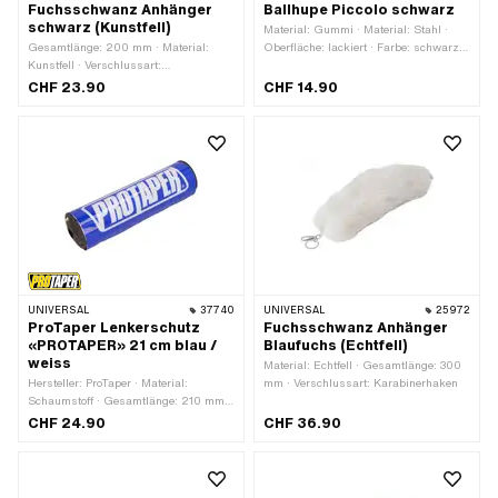
Fuchsschwanz Anhänger
Ballhupe Piccolo schwarz
schwarz (Kunstfell)
Material: Gummi · Material: Stahl ·
Gesamtlänge: 200 mm · Material:
Oberfläche: lackiert · Farbe: schwarz ·
Kunstfell · Verschlussart:
Gesamtlänge: 140 mm · Ø Kopf
Karabinerhaken
aussen: 75 mm
CHF 23.90
CHF 14.90
UNIVERSAL
37740
UNIVERSAL
25972
ProTaper Lenkerschutz
Fuchsschwanz Anhänger
«PROTAPER» 21 cm blau /
Blaufuchs (Echtfell)
weiss
Material: Echtfell · Gesamtlänge: 300
Hersteller: ProTaper · Material:
mm · Verschlussart: Karabinerhaken
Schaumstoff · Gesamtlänge: 210 mm ·
Farbe: blau · Farbe: weiss · Ø innen:
CHF 24.90
CHF 36.90
12 mm · Ø aussen: 53 mm