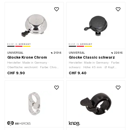
UNIVERSAL
21314
UNIVERSAL
22616
Glocke Krone Chrom
Glocke Classic schwarz
Hersteller: Made in Germany ·
Hersteller: Made in Germany · Farbe:
Oberfläche: verchromt · Farbe: Chrom ·
schwarz · Höhe: 45 mm · Ø Kopf
Höhe: 30 mm · Ø Kopf aussen: 55 mm
aussen: 54 mm
CHF 9.90
CHF 9.40