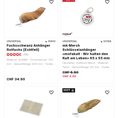
UNIVERSAL
19910
UNIVERSAL
30196
Fuchsschwanz Anhänger
mk-Merch
Rotfuchs (Echtfell)
Schlüsselanhänger
«mofakult - Wir halten den
(15)
Kult am Leben» 65 x 55 mm
Material: Echtfell · Durchmesser: 100
Hersteller: mofakult Merch · Material:
mm · Gesamtlänge: 400 mm · Farbe:
Textil · Gesamtlänge: 65 mm · Farbe:
braun · Verschlussart: Karabinerhaken
weiss · Verschlussart: Schlüsselring ·
CHF 6.90
Breite: 55 mm
CHF 2.50
CHF 34.90
HOT