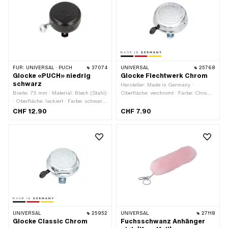
FÜR:
UNIVERSAL · PUCH
37074
UNIVERSAL
25768
Glocke «PUCH» niedrig
Glocke Flechtwerk Chrom
schwarz
Hersteller: Made in Germany ·
Breite: 75 mm · Material: Blech (Stahl)
Oberfläche: verchromt · Farbe: Chrom ·
· Oberfläche: lackiert · Farbe: schwarz
Höhe: 30 mm · Ø Kopf aussen: 55 mm
· Klemmdurchmesser: 18 mm ·
CHF 12.90
CHF 7.90
Klemmdurchmesser: 22 mm · Höhe:
27 mm · Höhe: 50 mm · Ø Kopf
aussen: 55 mm · Gewindegrösse: M4
UNIVERSAL
25952
UNIVERSAL
27118
Glocke Classic Chrom
Fuchsschwanz Anhänger