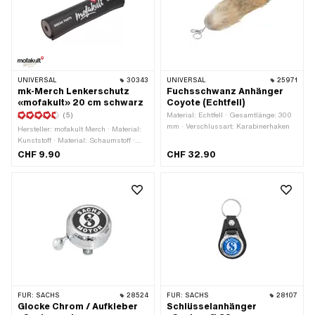
UNIVERSAL
30343
UNIVERSAL
25971
mk-Merch Lenkerschutz
Fuchsschwanz Anhänger
«mofakult» 20 cm schwarz
Coyote (Echtfell)
(5)
Material: Echtfell · Gesamtlänge: 300
mm · Verschlussart: Karabinerhaken
Hersteller: mofakult Merch · Material:
Kunststoff · Material: Schaumstoff ·
Gesamtlänge: 200 mm · Farbe: rot ·
CHF 9.90
CHF 32.90
Farbe: schwarz-matt · Farbe: weiss ·
Ø innen: 13 mm · Ø aussen: 40 mm
FÜR:
SACHS
28524
FÜR:
SACHS
28107
Glocke Chrom / Aufkleber
Schlüsselanhänger