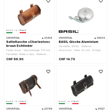
UNIVERSAL
23406
UNIVERSAL
28634
Satteltasche «Charleston»
BASIL Glocke Aluminium
braun Echtleder
Hersteller: BASIL · Material:
Farbe: braun · Gesamtlänge: 170 mm ·
Aluminium · Höhe: 20 mm · Ø Kopf
Hersteller: Made in Italy · Material:
aussen: 57 mm
Echtleder · Höhe: 75 mm · Abstand
CHF 66.90
CHF 14.70
zueinander: 105 mm ·
Befestigungsart: Ringe · Anzahl
Befestigungspunkte: 2 Stk. · Breite:
45 mm
UNIVERSAL
23789
UNIVERSAL
21527