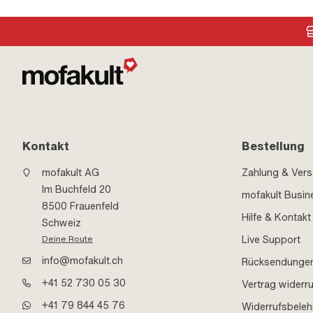
Kontakt
Bestellung
mofakult AG
Zahlung & Ver
Im Buchfeld 20
mofakult Busin
8500 Frauenfeld
Hilfe & Kontakt
Schweiz
Live Support
Deine Route
info@mofakult.ch
Rücksendunge
+41 52 730 05 30
Vertrag widerr
+41 79 844 45 76
Widerrufsbele