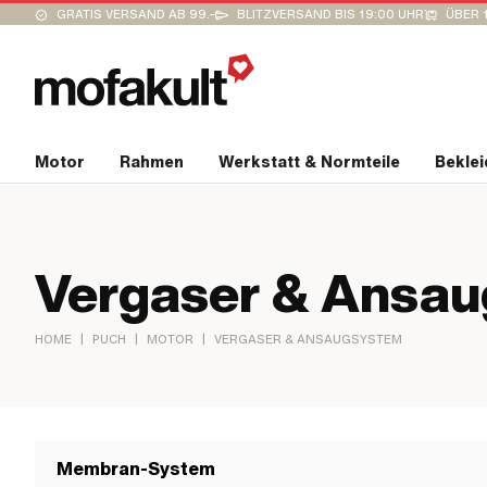
GRATIS VERSAND AB 99.-
BLITZVERSAND BIS 19:00 UHR
ÜBER 
Motor
Rahmen
Werkstatt & Normteile
Bekle
Vergaser & Ansa
|
|
|
HOME
PUCH
MOTOR
VERGASER & ANSAUGSYSTEM
Membran-System