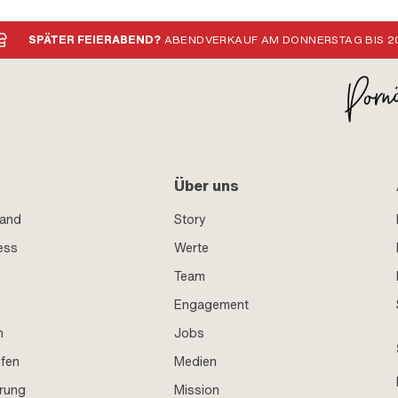
SPÄTER FEIERABEND?
ABENDVERKAUF AM DONNERSTAG BIS 20
Über uns
sand
Story
ess
Werte
Team
Engagement
n
Jobs
ufen
Medien
hrung
Mission