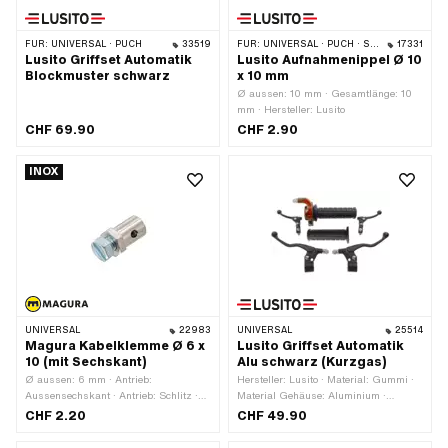
FÜR:
UNIVERSAL · PUCH
33519
FÜR:
UNIVERSAL · PUCH · SACHS · PONY / CILO (BETA 521 & 512)
17331
Lusito Griffset Automatik
Lusito Aufnahmenippel Ø 10
Blockmuster schwarz
x 10 mm
Ø aussen: 10 mm · Gesamtlänge: 10
mm · Hersteller: Lusito
CHF 69.90
CHF 2.90
INOX
UNIVERSAL
22983
UNIVERSAL
25514
Magura Kabelklemme Ø 6 x
Lusito Griffset Automatik
10 (mit Sechskant)
Alu schwarz (Kurzgas)
Ø aussen: 6 mm · Antrieb:
Hersteller: Lusito · Material: Gummi ·
Aussensechskant · Antrieb: Schlitz ·
Material Gehäuse: Aluminium ·
Gesamtlänge: 10 mm · Gesamtlänge:
Oberfläche: pulverbeschichtet ·
CHF 2.20
CHF 49.90
13.5 mm · Schraubenkopf: Sechskant ·
Material Hebel: Aluminium · Farbe:
Ø Kabeldurchführung: 2 mm ·
orange · Farbe: schwarz · Farbe: silber