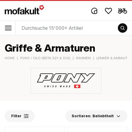
Griffe & Armaturen
HOME
|
PONY / CILO (BETA 521 & 512)
|
RAHMEN
|
LENKER & ANBAUTEI
Filter
Sortieren:
Beliebtheit