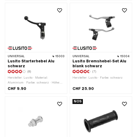
· Gesamtlänge: 55 mm
UNIVERSAL
15003
UNIVERSAL
15004
Lusito Starterhebel Alu
Lusito Bremshebel-Set Alu
schwarz
blank schwarz
(8)
(7)
Hersteller: Lusito · Material:
Hersteller: Lusito · Farbe: schwarz
Aluminium · Farbe: schwarz · Höhe:
75 mm · Oberfläche: pulverbeschichtet
CHF 9.90
CHF 25.90
· Gesamtlänge: 75 mm ·
Verwendungsort: links
NOS