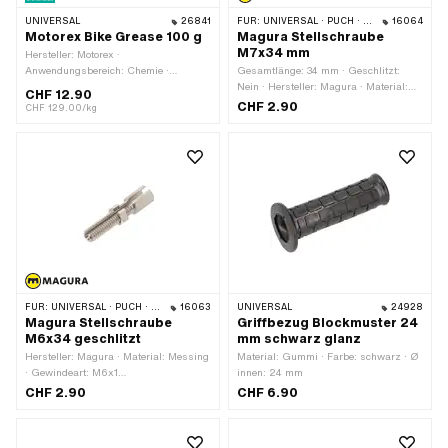
UNIVERSAL
26841
FÜR:
UNIVERSAL · PUCH · SACHS · ZÜNDAPP BELMONDO
16064
Motorex Bike Grease 100 g
Magura Stellschraube
M7x34 mm
Hersteller: Motorex ·
Anwendungsbereich: Chemie ·
Gesamtlänge: 34 mm · Geschlitzt:
Anwendungsbereich: Fett · Inhalt: 100
Nein · Hersteller: Magura · Material:
CHF 12.90
g · Temperaturbeständigkeit (min.):
Messing · Oberfläche: vernickelt ·
CHF 2.90
CHF 129.00/kg
-30 - 120 °C
Gewindeart: M7x1 (Standardgewinde)
· Gewindelänge: 24 mm
FÜR:
UNIVERSAL · PUCH · SACHS
16063
UNIVERSAL
24928
Magura Stellschraube
Griffbezug Blockmuster 24
M6x34 geschlitzt
mm schwarz glanz
Hersteller: Magura · Material: Messing
Material: Gummi · Farbe: schwarz · Ø
· Gewindeart: M6x1
innen: 24 mm
(Standardgewinde) · Geschlitzt: Ja ·
CHF 2.90
CHF 6.90
Oberfläche: vernickelt · Gewindelänge:
24 mm · Gesamtlänge: 34 mm