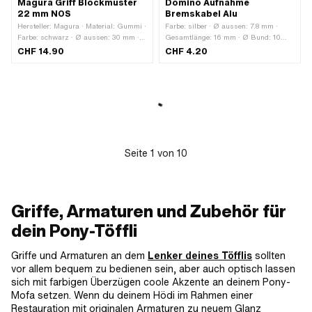
Magura Griff Blockmuster
Domino Aufnahme
22 mm NOS
Bremskabel Alu
Hersteller: Magura · Material: Gummi ·
Farbe: silber · Ø aussen: 7.8 mm ·
Farbe: schwarz · Ø aussen: 30 mm ·
Gesamtlänge: 16 mm · Ø Bund: 10
Ø aussen: 47.7 mm · Ø innen: 22 mm
mm · Ø Kabeldurchführung: 4 mm · Ø
CHF 14.90
CHF 4.20
· Gesamtlänge: 115 mm · Magura
Nippelloch: 6.5 mm · Hersteller:
OEM-Nr.: 494 080
Domino · Material: Aluminium ·
Anwendungsbereich: Standard
Seite
1
von
10
Griffe, Armaturen und Zubehör für
dein Pony-Töffli
Griffe und Armaturen an dem
Lenker deines Töfflis
sollten
vor allem bequem zu bedienen sein, aber auch optisch lassen
sich mit farbigen Überzügen coole Akzente an deinem Pony-
Mofa setzen. Wenn du deinem Hödi im Rahmen einer
Restauration mit originalen Armaturen zu neuem Glanz