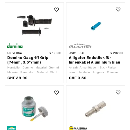
Material: Aluminium · Oberfläche:
vernickelt
eloxiert · Anwendungsbereich:
Werkstattzubehör
UNIVERSAL
19836
UNIVERSAL
20298
Domino Gasgriff Grip
Alligator Endstück für
(74mm, 3.6°/mm)
Innenkabel Aluminium blau
Hersteller: Domino · Material: Gummi ·
Anzahl Anschlüsse: 1 Stk. · Farbe:
Material: Kunststoff · Material: Stahl ·
blau · Hersteller: Alligator · Ø innen:
Material Gehäuse: Kunststoff · Farbe:
2.3 mm · Gesamtlänge: 12 mm ·
CHF 39.90
CHF 0.50
schwarz · Ø innen: 22 mm · Gasweg:
Material: Aluminium · Oberfläche:
74 mm · Oberfläche: roh ·
eloxiert · Anwendungsbereich:
Gesamtlänge: 160 mm ·
Werkstattzubehör
Bewegungsgrad: 3.6° / mm · Anzahl
Bestandteile: 5 Stk.