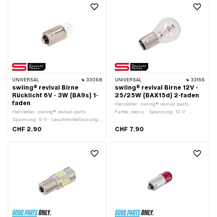
· Ø Lampenkopf: 25 mm · LED: Nein
UNIVERSAL
33068
UNIVERSAL
33156
swiing® revival Birne
swiing® revival Birne 12V -
Rücklicht 6V - 3W (BA9s) 1-
25/25W (BAX15d) 2-faden
faden
Hersteller: swiing® revival parts ·
Hersteller: swiing® revival parts ·
Farbe: weiss · Spannung: 12 V ·
Spannung: 6 V · Leuchtmittelfassung:
Leuchtmittelfassung: BAX15d ·
BA9s · Gesamtlänge: 23 mm · Farbe:
Leistung: 25 W · Ø Sockel: 15 mm ·
CHF 2.90
CHF 7.90
weiss · Leistung: 3 W · Ø Sockel: 9
Gesamtlänge: 51 mm · Prüfzeichen:
mm · Prüfzeichen: keine · Ø
keine · Ø Lampenkopf: 28 mm · LED:
Lampenkopf: 9 mm · LED: Nein
Nein