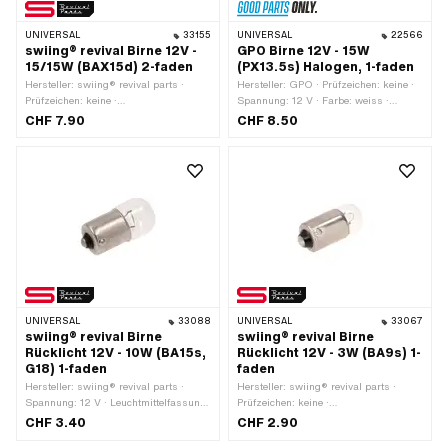
UNIVERSAL
33155
UNIVERSAL
22566
swiing® revival Birne 12V -
GPO Birne 12V - 15W
15/15W (BAX15d) 2-faden
(PX13.5s) Halogen, 1-faden
Hersteller: swiing® revival parts ·
Hersteller: GPO · Prüfzeichen: keine ·
Prüfzeichen: keine ·
Spannung: 12 V · Farbe: weiss ·
Leuchtmittelfassung: BAX15d ·
Leistung: 15 W · Gesamtlänge: 35 mm
CHF 7.90
CHF 8.50
Spannung: 12 V · Leistung: 15 W ·
· Leuchtmittelfassung: PX13.5s · Ø
Farbe: weiss · Ø Sockel: 15 mm ·
Sockel: 13.5 mm · Ø Lampenkopf: 8
Gesamtlänge: 51 mm · Ø Lampenkopf:
mm · LED: Nein
28 mm · LED: Nein
UNIVERSAL
33088
UNIVERSAL
33067
swiing® revival Birne
swiing® revival Birne
Rücklicht 12V - 10W (BA15s,
Rücklicht 12V - 3W (BA9s) 1-
G18) 1-faden
faden
Hersteller: swiing® revival parts ·
Hersteller: swiing® revival parts ·
Spannung: 12 V · Leuchtmittelfassung:
Prüfzeichen: keine ·
BA15s · Gesamtlänge: 36 mm · Farbe:
Leuchtmittelfassung: BA9s ·
CHF 3.40
CHF 2.90
weiss · Leistung: 10 W · Ø Sockel: 15
Spannung: 12 V · Leistung: 3 W ·