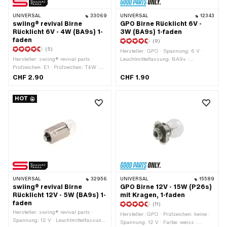
UNIVERSAL
33069
UNIVERSAL
12343
swiing® revival Birne
GPO Birne Rücklicht 6V -
Rücklicht 6V - 4W (BA9s) 1-
3W (BA9s) 1-faden
faden
(9)
(5)
Hersteller: GPO · Spannung: 6 V ·
Hersteller: swiing® revival parts ·
Leuchtmittelfassung: BA9s ·
Prüfzeichen: E1 · Prüfzeichen: T4W ·
Gesamtlänge: 23 mm · Farbe: weiss ·
Leuchtmittelfassung: BA9s ·
Leistung: 3 W · Ø Sockel: 9 mm ·
CHF 2.90
CHF 1.90
Spannung: 6 V · Leistung: 4 W ·
Prüfzeichen: keine · Ø Lampenkopf: 11
Farbe: weiss · Ø Sockel: 9 mm ·
mm · LED: Nein
HOT
Gesamtlänge: 26 mm · Ø
Lampenkopf: 9 mm · LED: Nein
UNIVERSAL
32956
UNIVERSAL
15589
swiing® revival Birne
GPO Birne 12V - 15W (P26s)
Rücklicht 12V - 5W (BA9s) 1-
mit Kragen, 1-faden
faden
(11)
Hersteller: swiing® revival parts ·
Hersteller: GPO · Prüfzeichen: keine ·
Spannung: 12 V · Leuchtmittelfassung:
Spannung: 12 V · Farbe: weiss ·