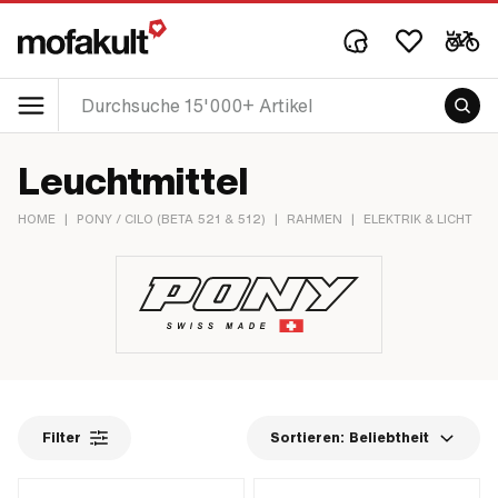
Leuchtmittel
HOME
|
PONY / CILO (BETA 521 & 512)
|
RAHMEN
|
ELEKTRIK & LICHT
|
Filter
Sortieren:
Beliebtheit