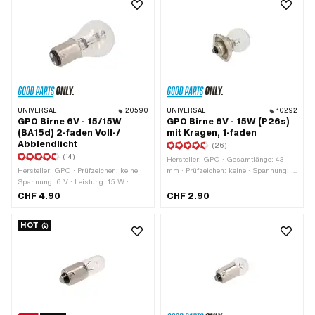
UNIVERSAL
20590
UNIVERSAL
10292
GPO Birne 6V - 15/15W
GPO Birne 6V - 15W (P26s)
(BA15d) 2-faden Voll-/
mit Kragen, 1-faden
Abblendlicht
(26)
(14)
Hersteller: GPO · Gesamtlänge: 43
Hersteller: GPO · Prüfzeichen: keine ·
mm · Prüfzeichen: keine · Spannung: 6
Spannung: 6 V · Leistung: 15 W ·
V · Farbe: weiss · Leuchtmittelfassung:
Farbe: weiss · Gesamtlänge: 51 mm ·
P26s · Ø Sockel: 26 mm · Leistung:
CHF 4.90
CHF 2.90
Leuchtmittelfassung: BA15d · Ø
15 W · Ø Lampenkopf: 25 mm · LED:
Sockel: 15 mm · Ø Lampenkopf: 27
Nein
HOT
mm · LED: Nein