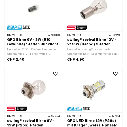
UNIVERSAL
16083
UNIVERSAL
33129
GPO Birne 6V - 3W (E10,
swiing® revival Birne 12V -
Gewinde) 1-faden Rücklicht
21/5W (BA15d) 2-faden
Hersteller: GPO · Prüfzeichen: keine ·
Hersteller: swiing® revival parts ·
Spannung: 6 V · Farbe: weiss ·
Spannung: 12 V · Leuchtmittelfassung:
Gesamtlänge: 24 mm ·
BA15d · Gesamtlänge: 48 mm · Farbe:
CHF 2.40
CHF 4.90
Leuchtmittelfassung: E10 · Ø Sockel:
weiss · Leistung: 5 W · Leistung: 21 W
9.5 mm · Leistung: 3 W · Ø
· Ø Sockel: 15 mm · Prüfzeichen: keine
Lampenkopf: 11 mm · LED: Nein
· Ø Lampenkopf: 25 mm · LED: Nein
UNIVERSAL
32954
UNIVERSAL
17784
swiing® revival Birne 6V -
GPO LED Birne 12V (P26s)
15W (P26s) 1-faden
mit Kragen, weiss 1-phasig