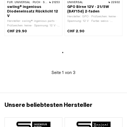
FÜR:
UNIVERSAL · PUCH · SACHS
21253
UNIVERSAL
22932
swiing® ingenious
GPO Birne 12V - 21/5W
Diodeneinsatz Rücklicht 12
(BAY15d) 2-faden
V
Hersteller: GPO · Prüfzeichen: keine ·
Hersteller: swiing® ingenious parts ·
Spannung: 12 V · Farbe: weiss ·
Prüfzeichen: keine · Spannung: 12 V ·
Leistung: 5 W · Leistung: 21 W ·
Breite: 60 mm · Farbe: rot ·
Gesamtlänge: 49 mm ·
CHF 29.90
CHF 2.90
Leuchtmittelfassung: Platine / Einsatz
Leuchtmittelfassung: BAY15d · Ø
(LED) · LED: Ja · Höhe: 41 mm
Sockel: 15 mm · Ø Lampenkopf: 25
mm · LED: Nein
Seite
1
von
3
Unsere beliebtesten Hersteller