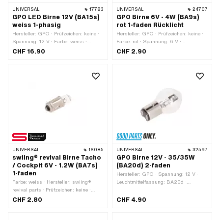
UNIVERSAL
17783
UNIVERSAL
24707
GPO LED Birne 12V (BA15s)
GPO Birne 6V - 4W (BA9s)
weiss 1-phasig
rot 1-faden Rücklicht
Hersteller: GPO · Prüfzeichen: keine ·
Hersteller: GPO · Prüfzeichen: keine ·
Spannung: 12 V · Farbe: weiss ·
Farbe: rot · Spannung: 6 V ·
Gesamtlänge: 48 mm ·
Leuchtmittelfassung: BA9s · Ø Sockel:
CHF 16.90
CHF 2.90
Leuchtmittelfassung: BA15s · Ø
9 mm · Leistung: 4 W · Ø Lampenkopf:
Sockel: 15 mm · Ø Lampenkopf: 18 mm
9 mm · LED: Nein · Gesamtlänge: 24
· LED: Ja
mm
UNIVERSAL
16085
UNIVERSAL
32597
swiing® revival Birne Tacho
GPO Birne 12V - 35/35W
/ Cockpit 6V - 1.2W (BA7s)
(BA20d) 2-faden
1-faden
Hersteller: GPO · Spannung: 12 V ·
Farbe: weiss · Hersteller: swiing®
Leuchtmittelfassung: BA20d ·
revival parts · Prüfzeichen: keine ·
Gesamtlänge: 62 mm · Farbe: weiss ·
Spannung: 6 V · Leistung: 1 W ·
Leistung: 35 W · Ø Sockel: 20 mm ·
CHF 2.80
CHF 4.90
Gesamtlänge: 19 mm ·
Prüfzeichen: keine · Ø Lampenkopf: 35
Leuchtmittelfassung: BA7s · Ø Sockel:
mm · LED: Nein