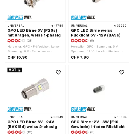
UNIVERSAL
17785
UNIVERSAL
35929
GPO LED Birne 6V (P26s)
GPO LED Birne weiss
mit Kragen, weiss 1-phasig
Rücklicht 6V - 12V (BA9s)
(28)
(8)
Hersteller: GPO · Prüfzeichen: keine ·
Hersteller: GPO · Spannung: 6 V ·
Spannung: 6 V · Farbe: weiss ·
Spannung: 12 V · Leuchtmittelfassung:
Leuchtmittelfassung: P26s · Ø Sockel:
BA9s · Gesamtlänge: 22 mm · Farbe:
CHF 16.90
CHF 7.90
26 mm · Gesamtlänge: 47 mm · Ø
weiss · Ø Sockel: 9 mm · Prüfzeichen:
Lampenkopf: 18 mm · LED: Ja
keine · Ø Lampenkopf: 9.5 mm · LED:
HOT
Ja
UNIVERSAL
36349
UNIVERSAL
16084
GPO LED Birne 6V - 24V
GPO Birne 12V - 3W (E10,
(BAX15d) weiss 2-phasig
Gewinde) 1-faden Rücklicht
(12)
(6)