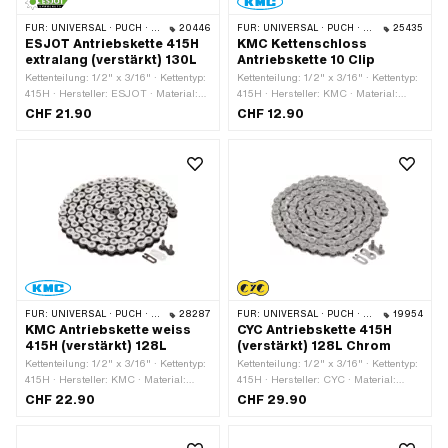
FÜR:
UNIVERSAL · PUCH · SACHS · PONY / CILO (BETA 521 & 512) · ZÜNDAPP BELMONDO · TOMOS · BYE BIKE
20446
FÜR:
UNIVERSAL · PUCH · SACHS · PONY / CILO (BETA 521 & 512) · ZÜNDAPP BELMONDO · TOMOS · BYE BIKE
25435
ESJOT Antriebskette 415H
KMC Kettenschloss
extralang (verstärkt) 130L
Antriebskette 10 Clip
Kettenteilung: 1/2" x 3/16" · Kettentyp:
Kettenteilung: 1/2" x 3/16" · Kettentyp:
415H · Hersteller: ESJOT · Material:
415H · Hersteller: KMC · Material:
Stahl · Oberfläche: roh · Anzahl
Stahl · Oberfläche: blank / geölt ·
CHF 21.90
CHF 12.90
Kettenglieder: 130 Stk. · Abrollumfang:
Farbe: grau · Anzahl Kettenglieder: 10
1651 mm · Kettenschloss-Art:
Stk. · Kettenschloss-Art:
Federverschluss
Federverschluss · Ø Bohrung: 4.02
mm · Ø Stift: 3.9 mm
FÜR:
UNIVERSAL · PUCH · SACHS · PONY / CILO (BETA 521 & 512) · ZÜNDAPP BELMONDO · TOMOS · BYE BIKE
28287
FÜR:
UNIVERSAL · PUCH · SACHS · PONY / CILO (BETA 521 & 512) · ZÜNDAPP BELMONDO · TOMOS · BYE BIKE
19954
KMC Antriebskette weiss
CYC Antriebskette 415H
415H (verstärkt) 128L
(verstärkt) 128L Chrom
Kettenteilung: 1/2" x 3/16" · Kettentyp:
Kettenteilung: 1/2" x 3/16" · Kettentyp:
415H · Hersteller: KMC · Material:
415H · Hersteller: CYC · Material:
Stahl · Oberfläche: lackiert · Farbe:
Stahl · Oberfläche: lackiert · Farbe:
CHF 22.90
CHF 29.90
weiss · Anzahl Kettenglieder: 128 Stk. ·
Chrom · Anzahl Kettenglieder: 128 Stk.
Abrollumfang: 1626 mm ·
· Abrollumfang: 1626 mm ·
Kettenschloss-Art: Federverschluss
Kettenschloss-Art: Federverschluss