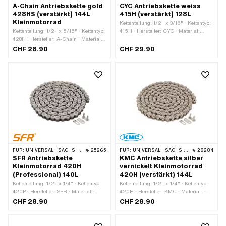
A-Chain Antriebskette gold
CYC Antriebskette weiss
428HS (verstärkt) 144L
415H (verstärkt) 128L
Kleinmotorrad
Kettenteilung: 1/2" x 3/16" · Kettentyp:
Kettenteilung: 1/2" x 5/16" · Kettentyp:
415H · Hersteller: CYC · Material:
428H · Hersteller: A-Chain · Material:
Stahl · Oberfläche: lackiert · Anzahl
Stahl · Oberfläche: lackiert · Farbe:
Kettenglieder: 128 Stk. · Abrollumfang:
CHF 28.90
CHF 29.90
gold · Anzahl Kettenglieder: 144 Stk. ·
1626 mm · Kettenschloss-Art:
Abrollumfang: 1829 mm ·
Federverschluss · Farbe: weiss
Kettenschloss-Art: Federverschluss
FÜR:
UNIVERSAL · SACHS · KREIDLER
25265
FÜR:
UNIVERSAL · SACHS · KREIDLER
28284
SFR Antriebskette
KMC Antriebskette silber
Kleinmotorrad 420H
vernickelt Kleinmotorrad
(Professional) 140L
420H (verstärkt) 144L
Kettenteilung: 1/2" x 1/4" · Kettentyp:
Kettenteilung: 1/2" x 1/4" · Kettentyp:
420P · Hersteller: SFR · Material:
420H · Hersteller: KMC · Material:
Stahl · Oberfläche: lackiert · Farbe:
Stahl · Oberfläche: vernickelt · Farbe:
CHF 28.90
CHF 28.90
gold · Anzahl Kettenglieder: 140 Stk. ·
silber · Anzahl Kettenglieder: 144 Stk. ·
Abrollumfang: 1778 mm ·
Abrollumfang: 1829 mm ·
Kettenschloss-Art: Federverschluss
Kettenschloss-Art: Federverschluss