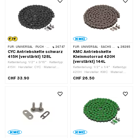
FÜR:
UNIVERSAL · PUCH · SACHS · PONY / CILO (BETA 521 & 512) · ZÜNDAPP BELMONDO · TOMOS · BYE BIKE
26747
FÜR:
UNIVERSAL · SACHS · KREIDLER
28285
CYC Antriebskette schwarz
KMC Antriebskette
415H (verstärkt) 128L
Kleinmotorrad 420H
(verstärkt) 144L
Kettenteilung: 1/2" x 3/16" · Kettentyp:
415H · Hersteller: CYC · Material:
Kettenteilung: 1/2" x 1/4" · Kettentyp:
Stahl · Oberfläche: lackiert · Farbe:
420H · Hersteller: KMC · Material:
schwarz · Anzahl Kettenglieder: 128
Stahl · Oberfläche: roh · Anzahl
CHF 33.90
CHF 26.50
Stk. · Abrollumfang: 1626 mm ·
Kettenglieder: 144 Stk. · Abrollumfang:
Kettenschloss-Art: Federverschluss
1829 mm · Kettenschloss-Art:
Federverschluss