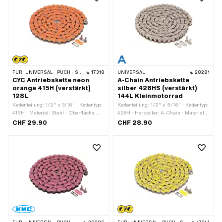
FÜR:
UNIVERSAL · PUCH · SACHS · PONY / CILO (BETA 521 & 512) · ZÜNDAPP BELMONDO · TOMOS · BYE BIKE
17318
UNIVERSAL
28281
CYC Antriebskette neon
A-Chain Antriebskette
orange 415H (verstärkt)
silber 428HS (verstärkt)
128L
144L Kleinmotorrad
Kettenteilung: 1/2" x 3/16" · Kettentyp:
Kettenteilung: 1/2" x 5/16" · Kettentyp:
415H · Material: Stahl · Oberfläche:
428H · Hersteller: A-Chain · Material:
lackiert · Hersteller: CYC · Farbe:
Stahl · Oberfläche: vernickelt · Farbe:
CHF 29.90
CHF 28.90
orange · Anzahl Kettenglieder: 128 Stk.
silber · Anzahl Kettenglieder: 144 Stk. ·
· Abrollumfang: 1626 mm ·
Abrollumfang: 1829 mm ·
Kettenschloss-Art: Federverschluss
Kettenschloss-Art: Federverschluss