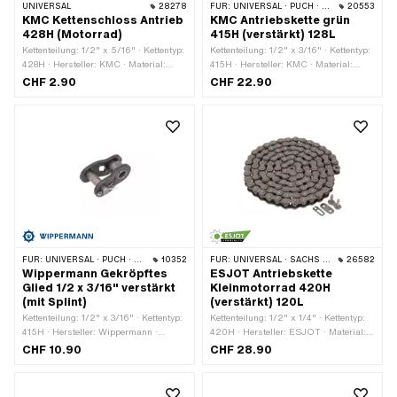
UNIVERSAL
28278
FÜR:
UNIVERSAL · PUCH · SACHS · PONY / CILO (BETA 521 & 512) · ZÜNDAPP BELMONDO · TOMOS · BYE BIKE
20553
KMC Kettenschloss Antrieb
KMC Antriebskette grün
428H (Motorrad)
415H (verstärkt) 128L
Kettenteilung: 1/2" x 5/16" · Kettentyp:
Kettenteilung: 1/2" x 3/16" · Kettentyp:
428H · Hersteller: KMC · Material:
415H · Hersteller: KMC · Material:
Stahl · Oberfläche: roh · Anzahl
Stahl · Oberfläche: lackiert · Anzahl
CHF 2.90
CHF 22.90
Kettenglieder: 1 Stk. · Kettenschloss-
Kettenglieder: 128 Stk. · Abrollumfang:
Art: Federverschluss · Ø Stift: 4.45
1626 mm · Kettenschloss-Art:
mm
Federverschluss · Farbe: grün
FÜR:
UNIVERSAL · PUCH · SACHS · PONY / CILO (BETA 521 & 512) · ZÜNDAPP BELMONDO · TOMOS · BYE BIKE
10352
FÜR:
UNIVERSAL · SACHS · KREIDLER
26582
Wippermann Gekröpftes
ESJOT Antriebskette
Glied 1/2 x 3/16" verstärkt
Kleinmotorrad 420H
(mit Splint)
(verstärkt) 120L
Kettenteilung: 1/2" x 3/16" · Kettentyp:
Kettenteilung: 1/2" x 1/4" · Kettentyp:
415H · Hersteller: Wippermann ·
420H · Hersteller: ESJOT · Material:
Material: Stahl · Oberfläche: roh ·
Stahl · Oberfläche: roh · Anzahl
CHF 10.90
CHF 28.90
Anzahl Kettenglieder: 1 Stk. ·
Kettenglieder: 120 Stk. · Abrollumfang:
Kettenschloss-Art: Gekröpftes Glied ·
1524 mm · Kettenschloss-Art:
Ø Bohrung: 4.25 mm · Ø Stift: 4.17
Federverschluss