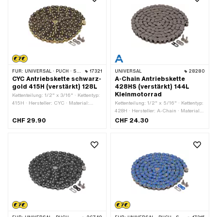
mm
FÜR:
UNIVERSAL · PUCH · SACHS · PONY / CILO (BETA 521 & 512) · ZÜNDAPP BELMONDO · TOMOS · BYE BIKE
17321
UNIVERSAL
28280
CYC Antriebskette schwarz-
A-Chain Antriebskette
gold 415H (verstärkt) 128L
428HS (verstärkt) 144L
Kleinmotorrad
Kettenteilung: 1/2" x 3/16" · Kettentyp:
415H · Hersteller: CYC · Material:
Kettenteilung: 1/2" x 5/16" · Kettentyp:
Stahl · Oberfläche: lackiert · Farbe:
428H · Hersteller: A-Chain · Material:
gold · Farbe: schwarz · Anzahl
Stahl · Oberfläche: roh · Anzahl
CHF 29.90
CHF 24.30
Kettenglieder: 128 Stk. · Abrollumfang:
Kettenglieder: 144 Stk. · Abrollumfang:
1626 mm · Kettenschloss-Art:
1829 mm · Kettenschloss-Art:
Federverschluss
Federverschluss