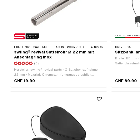
FÜR:
UNIVERSAL · PUCH · SACHS · PONY / CILO (BETA 521 & 512)
16945
UNIVERSAL
swiing® revival Sattelrohr Ø 22 mm mit
Sitzbank la
Anschlagring Inox
Breite: 180 mm ·
(5)
Sattelrohraufnah
Material: Stahl ·
Hersteller: swiing® revival parts · Ø Sattelrohraufnahme:
(blau) · Farbe: s
22 mm · Material: Chromstahl (umgangssprachlich
Gesamtlänge: 52
bekannt als Nirosta) · Oberfläche: gerändelt · Oberfläche:
CHF 19.90
CHF 69.90
Anzahl Befestig
poliert · Gesamtlänge: 180 mm · Länge Aufnahme: 38 mm ·
Ø aussen: 22 mm