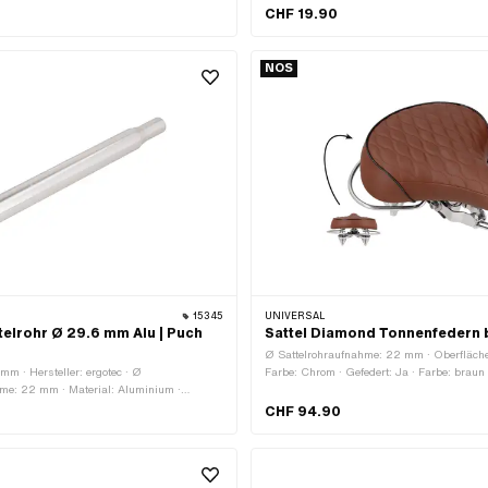
300 mm · Breite: 250 mm · Höhe: 280 mm
Gesamtlänge: 245 mm
CHF 19.90
NOS
15345
UNIVERSAL
telrohr Ø 29.6 mm Alu | Puch
Sattel Diamond Tonnenfedern 
Ø Sattelrohraufnahme: 22 mm · Oberfläche
m · Hersteller: ergotec · Ø
Farbe: Chrom · Gefedert: Ja · Farbe: brau
hme: 22 mm · Material: Aluminium ·
270 mm · Breite: 250 mm · Höhe: 150 mm
300 mm
CHF 94.90