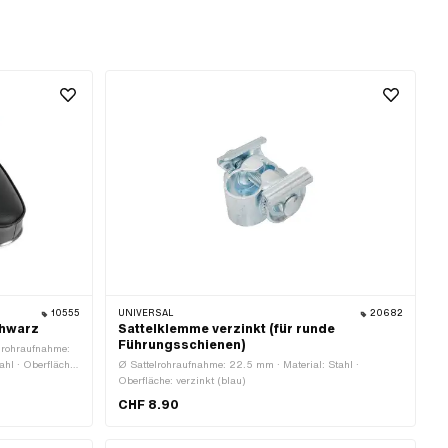
10555
UNIVERSAL
20682
chwarz
Sattelklemme verzinkt (für runde
Führungsschienen)
elrohraufnahme:
ahl · Oberfläche:
Ø Sattelrohraufnahme: 22.5 mm · Material: Stahl ·
 Schriftzug: Nein
Oberfläche: verzinkt (blau)
Anzahl
CHF 8.90