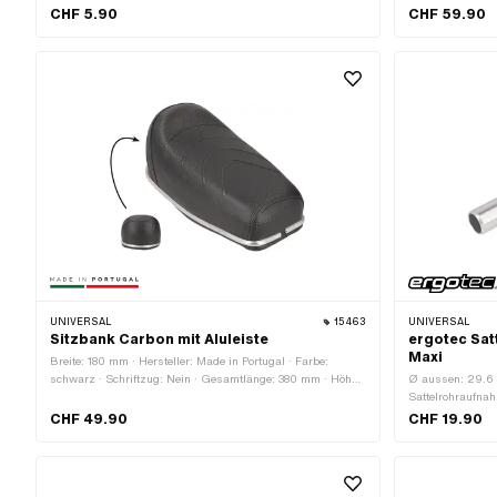
· Gesamtlänge: 
CHF 5.90
CHF 59.90
UNIVERSAL
15463
UNIVERSAL
Sitzbank Carbon mit Aluleiste
ergotec Sat
Maxi
Breite: 180 mm · Hersteller: Made in Portugal · Farbe:
schwarz · Schriftzug: Nein · Gesamtlänge: 380 mm · Höhe:
Ø aussen: 29.6 m
130 mm
Sattelrohraufna
Gesamtlänge: 
CHF 49.90
CHF 19.90