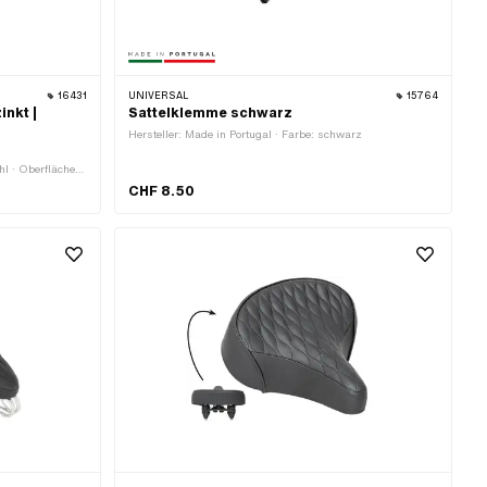
16431
UNIVERSAL
15764
inkt |
Sattelklemme schwarz
Hersteller: Made in Portugal · Farbe: schwarz
l · Oberfläche:
änge: 300 mm
CHF 8.50