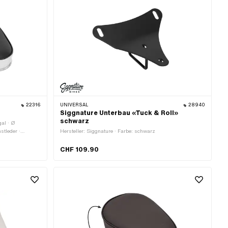
22316
UNIVERSAL
28940
Siggnature Unterbau «Tuck & Roll»
schwarz
gal · Ø
stleder ·
Hersteller: Siggnature · Farbe: schwarz
be: schwarz ·
Nein ·
CHF 109.90
öhe: 130 mm ·