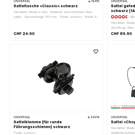
UNIVERSAL
16415
UNIVERSAL
Satteltasche «Classic» schwarz
Sattel gefe
schwarz (1A
Hersteller: Made in Italy · Material: wasserdichtes Skai-
Leder · Gesamtlänge: 165 mm · Farbe: schwarz · Breite: 40
(6)
mm · Höhe: 85 mm · Anzahl Befestigungspunkte: 2 Stk. ·
Hersteller: Made 
Abstand zueinander: 100 mm · Befestigungsart: Ringe
Schriftzug: Nein
CHF 24.90
CHF 89.90
UNIVERSAL
24318
UNIVERSAL
Sattelklemme (für runde
Sattel «Cho
Führungsschienen) schwarz
Hersteller: Made 
Farbe: schwarz
Sattelrohraufna