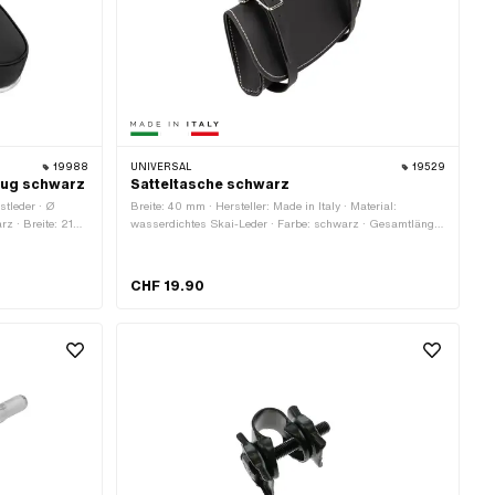
19988
UNIVERSAL
19529
tzug schwarz
Satteltasche schwarz
stleder · Ø
Breite: 40 mm · Hersteller: Made in Italy · Material:
z · Breite: 210
wasserdichtes Skai-Leder · Farbe: schwarz · Gesamtlänge:
a · Höhe: 95
165 mm · Befestigungsart: Ringe · Höhe: 90 mm · Anzahl
Befestigungspunkte: 2 Stk. · Abstand zueinander: 100 mm
CHF 19.90