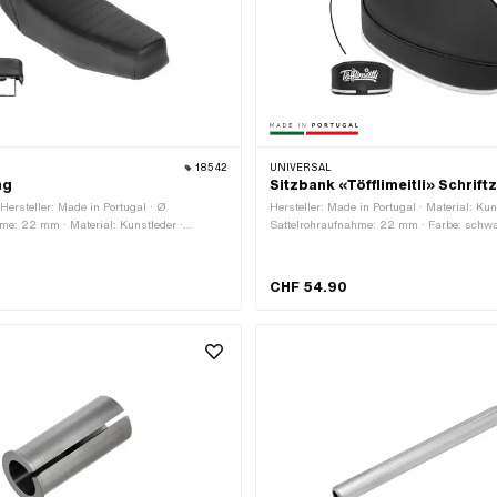
18542
UNIVERSAL
ng
Sitzbank «Töfflimeitli» Schrif
 Hersteller: Made in Portugal · Ø
Hersteller: Made in Portugal · Material: Kun
me: 22 mm · Material: Kunstleder ·
Sattelrohraufnahme: 22 mm · Farbe: schwar
 Oberfläche: lackiert · Oberfläche: verzinkt
mm · Gesamtlänge: 300 mm · Schriftzug: J
chwarz · Gefedert: Nein · Schriftzug: Nein ·
mm
0 mm · Höhe: 110 mm · Höhe: 170 mm ·
CHF 54.90
ungspunkte: 2 Stk.