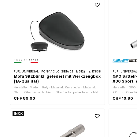
FÜR:
UNIVERSAL · PONY / CILO (BETA 521 & 512)
17838
FÜR:
UNIVERSAL
Mofa Sitzbänkli gefedert mit Werkzeugbox
GPO Sattelr
(1A-Qualität)
X30 Sport, 
Hersteller: Made in Italy · Material: Kunstleder · Material:
Hersteller: GPO 
Stahl · Oberfläche: lackiert · Oberfläche: pulverbeschichtet ·
22 mm · Oberflä
Gefedert: Ja · Farbe: schwarz · Gesamtlänge: 300 mm ·
mm · Ø aussen:
CHF 89.90
CHF 10.90
Schriftzug: Nein · Breite: 140 mm · Breite: 230 mm · Höhe:
120 mm · Anzahl Befestigungspunkte: 1 Stk.
INOX