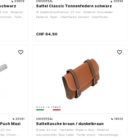
23809
UNIVERSAL
30292
 schwarz
Sattel Classic Tonnenfedern schwarz
2 mm · Material:
Ø Sattelrohraufnahme: 22 mm · Material: Kunstleder ·
erchromt · Farbe:
Material: Stahl · Oberfläche: lackiert · Oberfläche:
riftzug: Nein ·
pulverbeschichtet · Gefedert: Ja · Gesamtlänge: 250 mm ·
he: 150 mm ·
Schriftzug: Nein · Farbe: schwarz · Breite: 50 mm · Breite:
260 mm · Höhe: 165 mm · Anzahl Befestigungspunkte: 1
CHF 64.90
Stk.
25391
UNIVERSAL
19530
 Puch Maxi
Satteltasche braun / dunkelbraun
: 22 mm ·
Breite: 40 mm · Hersteller: Made in Italy · Material:
arbe: Chrom ·
wasserdichtes Skai-Leder · Farbe: braun · Gesamtlänge: