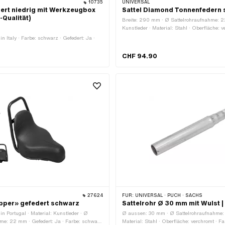
10735
UNIVERSAL
dert niedrig mit Werkzeugbox
Sattel Diamond Tonnenfedern
-Qualität)
Breite: 290 mm · Ø Sattelrohraufnahme: 2
Kunstleder · Material: Stahl · Oberfläche: v
Chrom · Farbe: schwarz · Gefedert: Ja · Sch
in Italy · Farbe: schwarz · Gefedert: Ja ·
Gesamtlänge: 300 mm · Höhe: 70 mm · Hö
Anzahl Befestigungspunkte: 1 Stk.
CHF 94.90
27624
FÜR:
UNIVERSAL · PUCH · SACHS
pper» gefedert schwarz
Sattelrohr Ø 30 mm mit Wulst |
in Portugal · Material: Kunstleder · Ø
Ø aussen: 30 mm · Ø Sattelrohraufnahme
hme: 22 mm · Gefedert: Ja · Farbe: schwarz
Material: Stahl · Oberfläche: verchromt · F