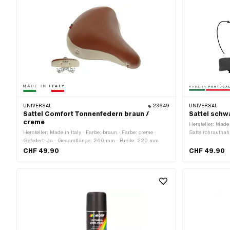
UNIVERSAL
23649
UNIVERSAL
Sattel Comfort Tonnenfedern braun /
Sattel schw
creme
Hersteller: Made 
Hersteller: Made in Italy · Farbe: braun · Farbe: creme ·
Sattelrohraufna
Gefedert: Ja · Gesamtlänge: 260 mm · Breite: 220 mm
· Schriftzug: Ne
· Anzahl Befest
CHF 49.90
CHF 49.90