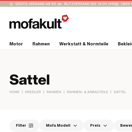
GRATIS VERSAND AB 99.-
BLITZVERSAND BIS 19:00 UHR
ÜBER 
Motor
Rahmen
Werkstatt & Normteile
Bekle
Sattel
|
|
|
|
HOME
KREIDLER
RAHMEN
RAHMEN- & ANBAUTEILE
SATTEL
Filter
Mofa Modell
Preis
Bewe