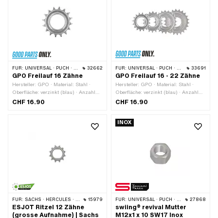
FÜR:
UNIVERSAL · PUCH · SACHS · PONY / CILO (BETA 521 & 512) · PIAGGIO · TOMOS
32662
FÜR:
UNIVERSAL · PUCH · SACHS · PONY / CILO (BETA 521 & 512) · PIAGGIO · TOMOS
33691
GPO Freilauf 16 Zähne
GPO Freilauf 16 - 22 Zähne
Hersteller: GPO · Material: Stahl ·
Hersteller: GPO · Material: Stahl ·
Oberfläche: verzinkt (blau) · Anzahl
Oberfläche: verzinkt (blau) · Anzahl
Zähne: 16 Stk. · Kettenteilung: 1/2" x
Zähne: 16 Stk. · Anzahl Zähne: 18 Stk.
CHF 16.90
CHF 16.90
1/8" · Gewindeart: FG34.8 (1.37" 24G)
· Anzahl Zähne: 20 Stk. · Anzahl
· Dicke: 15.5 mm
Zähne: 22 Stk. · Kettenteilung: 1/2" x
INOX
1/8" · Gewindeart: FG34.8 (1.37" 24G)
· Dicke: 15.5 mm
FÜR:
SACHS · HERCULES · MOTOGRAZIELLA
15979
FÜR:
UNIVERSAL · PUCH · SACHS
27868
ESJOT Ritzel 12 Zähne
swiing® revival Mutter
(grosse Aufnahme) | Sachs
M12x1 x 10 SW17 Inox