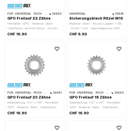
FÜR:
UNIVERSAL · PUCH · SACHS
32660
UNIVERSAL
15945
GPO Freilauf 22 Zähne
Sicherungsblech Ritzel M10
Hersteller: GPO · Material: Stahl ·
Material: Stahl · Anzahl Lappen: 1 Stk.
Oberfläche: verzinkt (blau) · Anzahl
· Dicke: 1 mm · Gewindegrösse: M10 ·
Zähne: 22 Stk. · Kettenteilung: 1/2" x
Nenndurchmesser (Gewinde): 10 mm ·
CHF 16.90
CHF 6.90
1/8" · Gewindeart: FG34.8 (1.37" 24G)
Ø innen: 12 mm · Ø aussen: 24.8 mm
· Dicke: 15.5 mm
FÜR:
UNIVERSAL · PUCH · SACHS
32661
FÜR:
UNIVERSAL · PUCH · SACHS · PONY / CILO (BETA 521 & 512) · PIAGGIO · TOMOS
32663
GPO Freilauf 20 Zähne
GPO Freilauf 18 Zähne
Kettenteilung: 1/2" x 1/8" · Hersteller:
Kettenteilung: 1/2" x 1/8" · Hersteller:
GPO · Material: Stahl · Oberfläche:
GPO · Material: Stahl · Oberfläche:
verzinkt (blau) · Anzahl Zähne: 20
verzinkt (blau) · Anzahl Zähne: 18 Stk.
CHF 16.90
CHF 16.90
Stk. · Dicke: 15.5 mm · Gewindeart:
· Dicke: 15.5 mm · Gewindeart: FG34.8
FG34.8 (1.37" 24G)
(1.37" 24G)