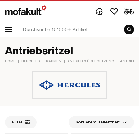
Antriebsritzel
HOME
|
HERCULES
|
RAHMEN
|
ANTRIEB & ÜBERSETZUNG
|
ANTRIEBS
Filter
Sortieren:
Beliebtheit