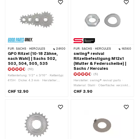
FÜR:
SACHS · HERCULES
24100
FÜR:
SACHS · HERCULES
16560
GPO Ritzel (10-18 Zähne,
swiing® revival
nach Wahl) | Sachs 502,
Ritzelbefestigung M12x1
503, 504, 505, 535
(Mutter & Federscheibe) |
Sachs / Hercules
(10)
(5)
Kettenteilung: 1/2" x 3/16" · Kettentyp:
415H · Dicke: 4.3 mm · Hersteller:
Hersteller: swiing® revival parts ·
GPO · Material: Stahl · Aufnahmeart:
Material: Stahl · Oberfläche: verzinkt
Ø15 x SW12 · Oberfläche:
(blau) · Mutternart: Sechskantmutter
CHF 12.90
CHF 3.90
sandgestrahlt · Anzahl Zähne: 10 Stk.
0.5D · Antrieb: Aussensechskant ·
· Anzahl Zähne: 11 Stk. · Anzahl
Höhe: 5 mm · Nenndurchmesser
Zähne: 12 Stk. · Anzahl Zähne: 13 Stk.
(Gewinde): 12 mm · Gewindeart:
· Anzahl Zähne: 14 Stk. · Anzahl
MF12x1 (Feingewinde) ·
Zähne: 15 Stk. · Anzahl Zähne: 16 Stk.
Festigkeitsklasse: 8 · Pony OEM-Nr.:
· Anzahl Zähne: 17 Stk. · Anzahl
A1720 · Pony OEM-Nr.: A4249 ·
Zähne: 18 Stk. · Gesamtdicke: 5.8 mm
Sachs OEM-Nr.: 0242 124 000 ·
Sachs OEM-Nr.: 0244 189 110