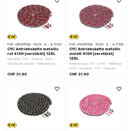
FÜR:
UNIVERSAL · PUCH · SACHS · PONY / CILO (BETA 521 & 512) · ZÜNDAPP BELMONDO · TOMOS · BYE BIKE
17323
FÜR:
UNIVERSAL · PUCH · SACHS · PONY / CILO (BETA 521 & 512) · ZÜNDAPP BELMONDO · TOMOS · BYE BIKE
17325
CYC Antriebskette metallic
CYC Antriebskette metallic
rot 415H (verstärkt) 128L
violett 415H (verstärkt)
128L
Hersteller: CYC · Material: Stahl ·
Oberfläche: lackiert · Kettenteilung:
Kettenteilung: 1/2" x 3/16" · Kettentyp:
1/2" x 3/16" · Kettentyp: 415H ·
415H · Hersteller: CYC · Material:
Abrollumfang: 1626 mm · Anzahl
Stahl · Oberfläche: lackiert · Farbe:
CHF 31.90
CHF 31.90
Kettenglieder: 128 Stk. · Kettenschloss-
violett · Anzahl Kettenglieder: 128 Stk. ·
Art: Federverschluss · Farbe: rot
Abrollumfang: 1626 mm ·
Kettenschloss-Art: Federverschluss