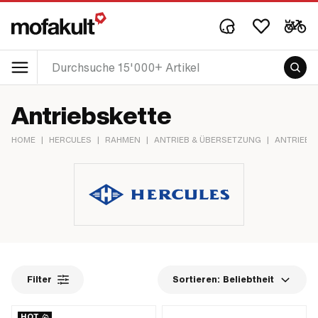
Antriebskette
HOME
|
HERCULES
|
RAHMEN
|
ANTRIEB & ÜBERSETZUNG
|
ANTRIEBS
Filter
Sortieren:
Beliebtheit
HOT