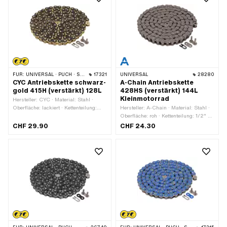
mm
FÜR:
UNIVERSAL · PUCH · SACHS · PONY / CILO (BETA 521 & 512) · ZÜNDAPP BELMONDO · TOMOS · BYE BIKE
17321
UNIVERSAL
28280
CYC Antriebskette schwarz-
A-Chain Antriebskette
gold 415H (verstärkt) 128L
428HS (verstärkt) 144L
Kleinmotorrad
Hersteller: CYC · Material: Stahl ·
Oberfläche: lackiert · Kettenteilung:
Hersteller: A-Chain · Material: Stahl ·
1/2" x 3/16" · Kettentyp: 415H ·
Oberfläche: roh · Kettenteilung: 1/2" x
Abrollumfang: 1626 mm · Anzahl
5/16" · Kettentyp: 428H ·
CHF 29.90
CHF 24.30
Kettenglieder: 128 Stk. · Kettenschloss-
Abrollumfang: 1829 mm · Anzahl
Art: Federverschluss · Farbe: gold ·
Kettenglieder: 144 Stk. · Kettenschloss-
Farbe: schwarz
Art: Federverschluss