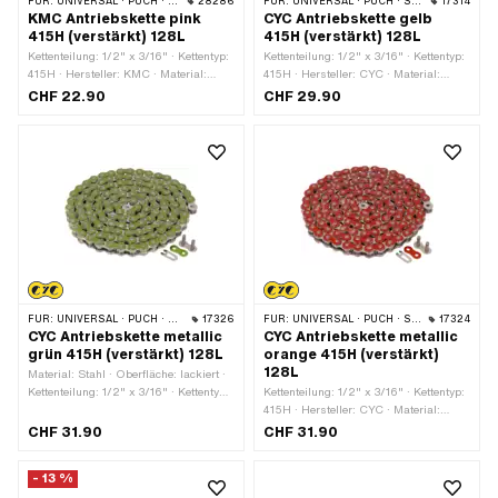
FÜR:
UNIVERSAL · PUCH · SACHS · PONY / CILO (BETA 521 & 512) · ZÜNDAPP BELMONDO · TOMOS · BYE BIKE
28286
FÜR:
UNIVERSAL · PUCH · SACHS · PONY / CILO (BETA 521 & 512) · ZÜNDAPP BELMONDO · TOMOS · BYE BIKE
17314
KMC Antriebskette pink
CYC Antriebskette gelb
415H (verstärkt) 128L
415H (verstärkt) 128L
Kettenteilung: 1/2" x 3/16" · Kettentyp:
Kettenteilung: 1/2" x 3/16" · Kettentyp:
415H · Hersteller: KMC · Material:
415H · Hersteller: CYC · Material:
Stahl · Oberfläche: lackiert · Farbe:
Stahl · Oberfläche: lackiert · Farbe:
CHF 22.90
CHF 29.90
pink · Anzahl Kettenglieder: 128 Stk. ·
gelb · Anzahl Kettenglieder: 128 Stk. ·
Abrollumfang: 1626 mm ·
Abrollumfang: 1626 mm ·
Kettenschloss-Art: Federverschluss
Kettenschloss-Art: Federverschluss
FÜR:
UNIVERSAL · PUCH · SACHS · PONY / CILO (BETA 521 & 512) · ZÜNDAPP BELMONDO · TOMOS · BYE BIKE
17326
FÜR:
UNIVERSAL · PUCH · SACHS · PONY / CILO (BETA 521 & 512) · ZÜNDAPP BELMONDO · TOMOS · BYE BIKE
17324
CYC Antriebskette metallic
CYC Antriebskette metallic
grün 415H (verstärkt) 128L
orange 415H (verstärkt)
128L
Material: Stahl · Oberfläche: lackiert ·
Kettenteilung: 1/2" x 3/16" · Kettentyp:
Kettenteilung: 1/2" x 3/16" · Kettentyp:
415H · Hersteller: CYC · Abrollumfang:
415H · Hersteller: CYC · Material:
1626 mm · Anzahl Kettenglieder: 128
Stahl · Oberfläche: lackiert · Farbe:
CHF 31.90
CHF 31.90
Stk. · Kettenschloss-Art:
orange · Anzahl Kettenglieder: 128 Stk.
Federverschluss · Farbe: grün
· Abrollumfang: 1626 mm ·
- 13 %
Kettenschloss-Art: Federverschluss