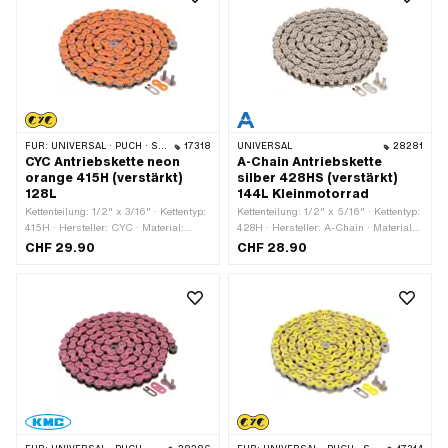
FÜR:
UNIVERSAL · PUCH · SACHS · PONY / CILO (BETA 521 & 512) · ZÜNDAPP BELMONDO · TOMOS · BYE BIKE
17318
UNIVERSAL
28281
CYC Antriebskette neon
A-Chain Antriebskette
orange 415H (verstärkt)
silber 428HS (verstärkt)
128L
144L Kleinmotorrad
Kettenteilung: 1/2" x 3/16" · Kettentyp:
Kettenteilung: 1/2" x 5/16" · Kettentyp:
415H · Hersteller: CYC · Material:
428H · Hersteller: A-Chain · Material:
Stahl · Oberfläche: lackiert · Farbe:
Stahl · Oberfläche: vernickelt · Farbe:
CHF 29.90
CHF 28.90
orange · Anzahl Kettenglieder: 128 Stk.
silber · Anzahl Kettenglieder: 144 Stk. ·
· Abrollumfang: 1626 mm ·
Abrollumfang: 1829 mm ·
Kettenschloss-Art: Federverschluss
Kettenschloss-Art: Federverschluss