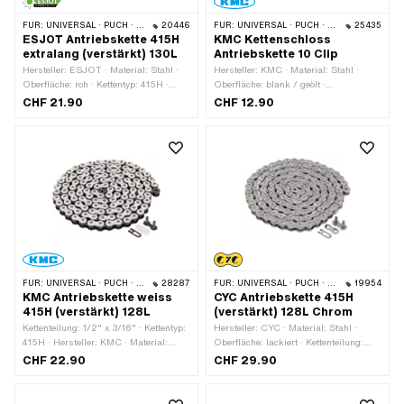
FÜR:
UNIVERSAL · PUCH · SACHS · PONY / CILO (BETA 521 & 512) · ZÜNDAPP BELMONDO · TOMOS · BYE BIKE
20446
FÜR:
UNIVERSAL · PUCH · SACHS · PONY / CILO (BETA 521 & 512) · ZÜNDAPP BELMONDO · TOMOS · BYE BIKE
25435
ESJOT Antriebskette 415H
KMC Kettenschloss
extralang (verstärkt) 130L
Antriebskette 10 Clip
Hersteller: ESJOT · Material: Stahl ·
Hersteller: KMC · Material: Stahl ·
Oberfläche: roh · Kettentyp: 415H ·
Oberfläche: blank / geölt ·
Anzahl Kettenglieder: 130 Stk. ·
Kettenteilung: 1/2" x 3/16" · Kettentyp:
CHF 21.90
CHF 12.90
Kettenteilung: 1/2" x 3/16" ·
415H · Anzahl Kettenglieder: 10 Stk. ·
Kettenschloss-Art: Federverschluss ·
Kettenschloss-Art: Federverschluss ·
Abrollumfang: 1651 mm
Ø Bohrung: 4.02 mm · Ø Stift: 3.9 mm
· Farbe: grau
FÜR:
UNIVERSAL · PUCH · SACHS · PONY / CILO (BETA 521 & 512) · ZÜNDAPP BELMONDO · TOMOS · BYE BIKE
28287
FÜR:
UNIVERSAL · PUCH · SACHS · PONY / CILO (BETA 521 & 512) · ZÜNDAPP BELMONDO · TOMOS · BYE BIKE
19954
KMC Antriebskette weiss
CYC Antriebskette 415H
415H (verstärkt) 128L
(verstärkt) 128L Chrom
Kettenteilung: 1/2" x 3/16" · Kettentyp:
Hersteller: CYC · Material: Stahl ·
415H · Hersteller: KMC · Material:
Oberfläche: lackiert · Kettenteilung:
Stahl · Farbe: weiss · Anzahl
1/2" x 3/16" · Kettentyp: 415H ·
CHF 22.90
CHF 29.90
Kettenglieder: 128 Stk. · Abrollumfang:
Abrollumfang: 1626 mm · Anzahl
1626 mm · Kettenschloss-Art:
Kettenglieder: 128 Stk. · Kettenschloss-
Federverschluss · Oberfläche: lackiert
Art: Federverschluss · Farbe: Chrom