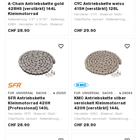
A-Chain Antriebskette gold
CYC Antriebskette weiss
428HS (verstärkt) 144L
415H (verstärkt) 128L
Kleinmotorrad
Hersteller: CYC · Material: Stahl ·
Kettenteilung: 1/2" x 5/16" · Kettentyp:
Oberfläche: lackiert · Kettenteilung:
428H · Hersteller: A-Chain · Material:
1/2" x 3/16" · Kettentyp: 415H ·
Stahl · Oberfläche: lackiert · Farbe:
Abrollumfang: 1626 mm · Anzahl
CHF 28.90
CHF 29.90
gold · Anzahl Kettenglieder: 144 Stk. ·
Kettenglieder: 128 Stk. · Kettenschloss-
Abrollumfang: 1829 mm ·
Art: Federverschluss · Farbe: weiss
Kettenschloss-Art: Federverschluss
FÜR:
UNIVERSAL · SACHS · KREIDLER
25265
FÜR:
UNIVERSAL · SACHS · KREIDLER
28284
SFR Antriebskette
KMC Antriebskette silber
Kleinmotorrad 420H
vernickelt Kleinmotorrad
(Professional) 140L
420H (verstärkt) 144L
Hersteller: SFR · Material: Stahl ·
Hersteller: KMC · Material: Stahl ·
Oberfläche: lackiert · Kettenteilung:
Oberfläche: vernickelt · Kettenteilung:
1/2" x 1/4" · Kettentyp: 420P ·
1/2" x 1/4" · Kettentyp: 420H ·
CHF 28.90
CHF 28.90
Abrollumfang: 1778 mm · Anzahl
Abrollumfang: 1829 mm · Anzahl
Kettenglieder: 140 Stk. · Kettenschloss-
Kettenglieder: 144 Stk. · Kettenschloss-
Art: Federverschluss · Farbe: gold
Art: Federverschluss · Farbe: silber