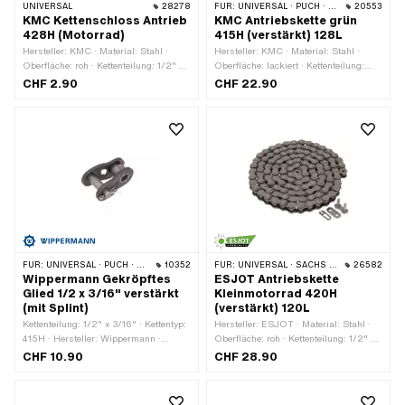
UNIVERSAL
28278
FÜR:
UNIVERSAL · PUCH · SACHS · PONY / CILO (BETA 521 & 512) · ZÜNDAPP BELMONDO · TOMOS · BYE BIKE
20553
KMC Kettenschloss Antrieb
KMC Antriebskette grün
428H (Motorrad)
415H (verstärkt) 128L
Hersteller: KMC · Material: Stahl ·
Hersteller: KMC · Material: Stahl ·
Oberfläche: roh · Kettenteilung: 1/2" x
Oberfläche: lackiert · Kettenteilung:
5/16" · Kettentyp: 428H · Anzahl
1/2" x 3/16" · Kettentyp: 415H ·
CHF 2.90
CHF 22.90
Kettenglieder: 1 Stk. · Kettenschloss-
Abrollumfang: 1626 mm · Anzahl
Art: Federverschluss · Ø Stift: 4.45
Kettenglieder: 128 Stk. · Kettenschloss-
mm
Art: Federverschluss · Farbe: grün
FÜR:
UNIVERSAL · PUCH · SACHS · PONY / CILO (BETA 521 & 512) · ZÜNDAPP BELMONDO · TOMOS · BYE BIKE
10352
FÜR:
UNIVERSAL · SACHS · KREIDLER
26582
Wippermann Gekröpftes
ESJOT Antriebskette
Glied 1/2 x 3/16" verstärkt
Kleinmotorrad 420H
(mit Splint)
(verstärkt) 120L
Kettenteilung: 1/2" x 3/16" · Kettentyp:
Hersteller: ESJOT · Material: Stahl ·
415H · Hersteller: Wippermann ·
Oberfläche: roh · Kettenteilung: 1/2" x
Material: Stahl · Oberfläche: roh ·
1/4" · Kettentyp: 420H · Abrollumfang:
CHF 10.90
CHF 28.90
Anzahl Kettenglieder: 1 Stk. ·
1524 mm · Anzahl Kettenglieder: 120
Kettenschloss-Art: Gekröpftes Glied ·
Stk. · Kettenschloss-Art:
Ø Bohrung: 4.25 mm · Ø Stift: 4.17
Federverschluss