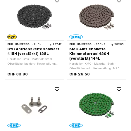
FÜR:
UNIVERSAL · PUCH · SACHS · PONY / CILO (BETA 521 & 512) · ZÜNDAPP BELMONDO · TOMOS · BYE BIKE
26747
FÜR:
UNIVERSAL · SACHS · KREIDLER
28285
CYC Antriebskette schwarz
KMC Antriebskette
415H (verstärkt) 128L
Kleinmotorrad 420H
(verstärkt) 144L
Hersteller: CYC · Material: Stahl ·
Oberfläche: lackiert · Kettenteilung:
Hersteller: KMC · Material: Stahl ·
1/2" x 3/16" · Kettentyp: 415H ·
Oberfläche: roh · Kettenteilung: 1/2" x
Abrollumfang: 1626 mm · Anzahl
1/4" · Kettentyp: 420H · Abrollumfang:
CHF 33.90
CHF 26.50
Kettenglieder: 128 Stk. · Kettenschloss-
1829 mm · Anzahl Kettenglieder: 144
Art: Federverschluss · Farbe: schwarz
Stk. · Kettenschloss-Art:
Federverschluss