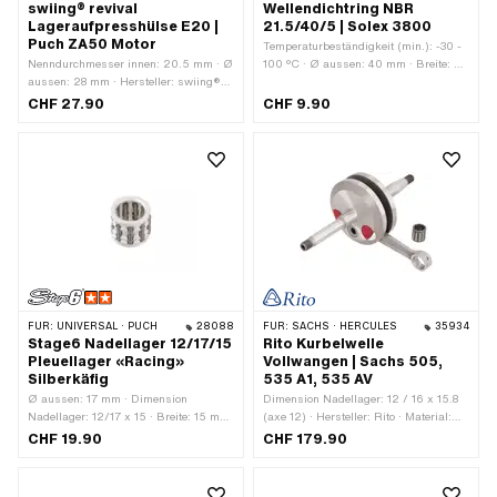
swiing® revival
Wellendichtring NBR
Lageraufpresshülse E20 |
21.5/40/5 | Solex 3800
Puch ZA50 Motor
Temperaturbeständigkeit (min.): -30 -
Nenndurchmesser innen: 20.5 mm · Ø
100 °C · Ø aussen: 40 mm · Breite: 5
aussen: 28 mm · Hersteller: swiing®
mm · Hersteller: Solex · Material: NBR
revival parts · Material: Stahl ·
· Ø innen: 21.5 mm
CHF 27.90
CHF 9.90
Oberfläche: verzinkt (blau) · Ø innen:
20.4 mm · Gesamtlänge: 128 mm
FÜR:
UNIVERSAL · PUCH
28088
FÜR:
SACHS · HERCULES
35934
Stage6 Nadellager 12/17/15
Rito Kurbelwelle
Pleuellager «Racing»
Vollwangen | Sachs 505,
Silberkäfig
535 A1, 535 AV
Ø aussen: 17 mm · Dimension
Dimension Nadellager: 12 / 16 x 15.8
Nadellager: 12/17 x 15 · Breite: 15 mm
(axe 12) · Hersteller: Rito · Material:
· Hersteller: Stage6 · Lagerkäfig:
Stahl · Wangenart: Vollwangen ·
CHF 19.90
CHF 179.90
Silberkäfig · Lagerart:
Kurbelwellenhub: 44 mm · Ø
Nadellagerkranz · Ø innen: 12 mm
Kolbenbolzen (B): 12 mm · Pleuellänge
Mitte-Mitte: 85 mm · Anzahl Gänge: 1