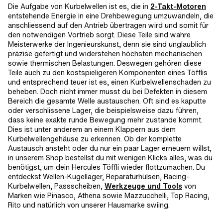
Die Aufgabe von Kurbelwellen ist es, die in
2-Takt-Motoren
entstehende Energie in eine Drehbewegung umzuwandeln, die
anschliessend auf den Antrieb übertragen wird und somit für
den notwendigen Vortrieb sorgt. Diese Teile sind wahre
Meisterwerke der Ingenieurskunst, denn sie sind unglaublich
präzise gefertigt und widerstehen höchsten mechanischen
sowie thermischen Belastungen. Deswegen gehören diese
Teile auch zu den kostspieligeren Komponenten eines Töfflis
und entsprechend teuer ist es, einen Kurbelwellenschaden zu
beheben. Doch nicht immer musst du bei Defekten in diesem
Bereich die gesamte Welle austauschen. Oft sind es kaputte
oder verschlissene Lager, die beispielsweise dazu führen,
dass keine exakte runde Bewegung mehr zustande kommt.
Dies ist unter anderem an einem Klappern aus dem
Kurbelwellengehäuse zu erkennen. Ob der komplette
Austausch ansteht oder du nur ein paar Lager erneuern willst,
in unserem Shop bestellst du mit wenigen Klicks alles, was du
benötigst, um dein Hercules Töffli wieder flottzumachen. Du
entdeckst Wellen-Kugellager, Reparaturhülsen, Racing-
Kurbelwellen, Passscheiben,
Werkzeuge und Tools
von
Marken wie Pinasco, Athena sowie Mazzucchelli, Top Racing,
Rito und natürlich von unserer Hausmarke swiing.