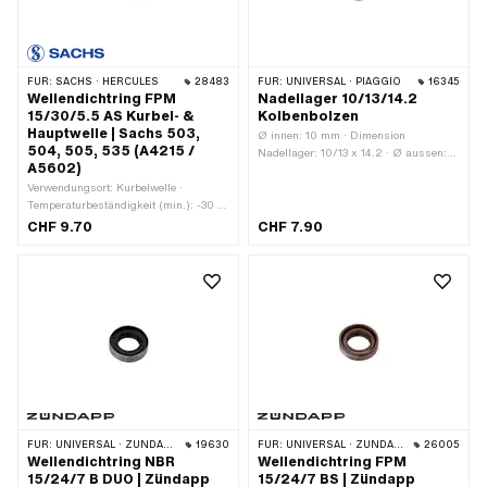
FÜR:
SACHS · HERCULES
28483
FÜR:
UNIVERSAL · PIAGGIO
16345
Wellendichtring FPM
Nadellager 10/13/14.2
15/30/5.5 AS Kurbel- &
Kolbenbolzen
Hauptwelle | Sachs 503,
Ø innen: 10 mm · Dimension
504, 505, 535 (A4215 /
Nadellager: 10/13 x 14.2 · Ø aussen:
A5602)
13 mm · Lagerkäfig: Stahlblechkäfig ·
Verwendungsort: Kurbelwelle ·
Breite: 14.2 mm · Lagerart:
Temperaturbeständigkeit (min.): -30 -
Nadellagerkranz
200 °C · Wellendichtringtyp: AS - Mit
CHF 9.70
CHF 7.90
gummiertem Aussenmantel / einer
Dichtlippen / einer Staublippe. · Ø
innen: 15 mm · Ø aussen: 30 mm ·
Breite: 5.5 mm · Hersteller: Sachs ·
Material: FPM / FKM
(umgangssprachlich bekannt als
Viton) · Pony OEM-Nr.: A5602 · Sachs
OEM-Nr.: 0230 111 100
FÜR:
UNIVERSAL · ZÜNDAPP BELMONDO · ZÜNDAPP
19630
FÜR:
UNIVERSAL · ZÜNDAPP BELMONDO · ZÜNDAPP
26005
Wellendichtring NBR
Wellendichtring FPM
15/24/7 B DUO | Zündapp
15/24/7 BS | Zündapp