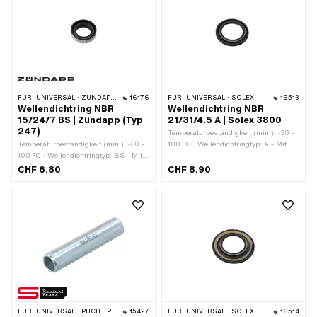
FÜR:
UNIVERSAL · ZÜNDAPP BELMONDO · ZÜNDAPP
16176
FÜR:
UNIVERSAL · SOLEX
16513
Wellendichtring NBR
Wellendichtring NBR
15/24/7 BS | Zündapp (Typ
21/31/4.5 A | Solex 3800
247)
Temperaturbeständigkeit (min.): -30 -
Temperaturbeständigkeit (min.): -30 -
100 °C · Wellendichtringtyp: A - Mit
100 °C · Wellendichtringtyp: BS - Mit
gummiertem Aussenmanteil / einer
Blech-Aussenmantel / einer Dichtlippe
Dichtlippe. · Ø aussen: 31 mm · Breite:
CHF 6.80
CHF 8.90
/ einer Staublippe. · Ø aussen: 24 mm
4.5 mm · Hersteller: Solex · Material:
· Breite: 7 mm · Hersteller: Zündapp ·
NBR · Ø innen: 21 mm
Material: NBR · Ø innen: 15 mm
FÜR:
UNIVERSAL · PUCH · PONY / CILO (BETA 521 & 512)
15427
FÜR:
UNIVERSAL · SOLEX
16514