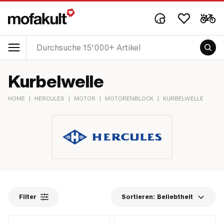
Kurbelwelle
HOME
|
HERCULES
|
MOTOR
|
MOTORENBLOCK
|
KURBELWELLE
Filter
Sortieren:
Beliebtheit