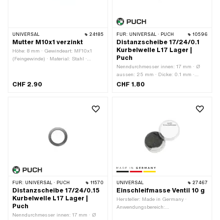
UNIVERSAL
24185
FÜR:
UNIVERSAL · PUCH
10596
Mutter M10x1 verzinkt
Distanzscheibe 17/24/0.1
Kurbelwelle L17 Lager |
Höhe: 8 mm · Gewindeart: MF10x1
Puch
(Feingewinde) · Material: Stahl ·
Nenndurchmesser (Gewinde): 10 mm ·
Nenndurchmesser innen: 17 mm · Ø
Oberfläche: verzinkt (blau) ·
aussen: 25 mm · Dicke: 0.1 mm ·
Mutternart: Sechskantmutter · Antrieb:
Hersteller: Puch · Material: Stahl ·
CHF 2.90
CHF 1.80
Aussensechskant · Schlüsselweite: 17
Oberfläche: blank / geölt · Ø innen: 17
mm · Tomos OEM-Nr.: 215487
mm
FÜR:
UNIVERSAL · PUCH
11570
UNIVERSAL
27467
Distanzscheibe 17/24/0.15
Einschleifmasse Ventil 10 g
Kurbelwelle L17 Lager |
Hersteller: Made in Germany ·
Puch
Anwendungsbereich:
Nenndurchmesser innen: 17 mm · Ø
Werkstattzubehör