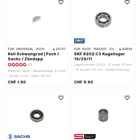
FÜR:
UNIVERSAL · PUCH · SACHS · ZÜNDAPP BELMONDO · HERCULES · ZÜNDAPP
20707
FÜR:
PUCH · PIAGGIO · ZÜNDAPP BELMONDO · SOLEX · CILO · HERCULES
22839
Keil Schwungrad | Puch /
SKF 6202 C3 Kugellager
Sachs / Zündapp
15/35/11
(7)
Lagernummer: 6202 · Ø innen: 15 mm
· Ø aussen: 35 mm · Breite Innenring:
Material: Stahl · Gesamtlänge: 9.3 mm
11 mm · Hersteller: SKF · Lagerluft: C3
· Breite: 3 mm · Höhe: 3.8 mm
· Lagerkäfig: Stahlblechkäfig
CHF 1.90
CHF 9.90
kugelgeführt · Breite: 11 mm · Lagerart:
Rillenkugellager · Puch OEM-Nr.:
900.4.6202