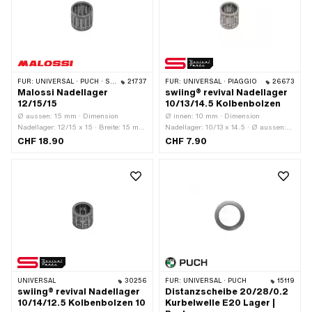
FÜR:
UNIVERSAL · PUCH · SACHS · PONY / CILO (BETA 521 & 512) · PIAGGIO · SOLEX · TOMOS · BYE BIKE · ALPA CHOPPER / TURBO · CILO · DKW · FANTIC · GARELLI · HONDA · ILO / JLO · KREIDLER · MALAGUTI · MBK / MOTOBÉCANE · MIELE · MONARK · PEUGEOT · VICTORIA · YAMAHA
21737
FÜR:
UNIVERSAL · PIAGGIO
26673
Malossi Nadellager
swiing® revival Nadellager
12/15/15
10/13/14.5 Kolbenbolzen
Ø aussen: 15 mm · Dimension
Ø innen: 10 mm · Dimension
Nadellager: 12/15 x 15 · Breite: 15 mm
Nadellager: 10/13 x 14.5 · Ø aussen:
· Hersteller: Malossi · Lagerkäfig:
13 mm · Hersteller: swiing® revival
CHF 18.90
CHF 7.90
Stahlblechkäfig · Lagerart:
parts · Lagerkäfig: Stahlblechkäfig ·
Nadellagerkranz · Ø innen: 12 mm
Breite: 14.5 mm · Lagerart:
Nadellagerkranz
UNIVERSAL
30256
FÜR:
UNIVERSAL · PUCH
15119
swiing® revival Nadellager
Distanzscheibe 20/28/0.2
10/14/12.5 Kolbenbolzen 10
Kurbelwelle E20 Lager |