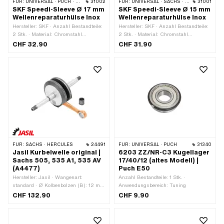
FÜR:
UNIVERSAL · PUCH · SACHS · PONY / CILO (BETA 521 & 512) · TOMOS
31002
FÜR:
UNIVERSAL · SACHS · PONY / CILO (BETA 521 & 512) · PIAGGIO
31001
SKF Speedi-Sleeve Ø 17 mm
SKF Speedi-Sleeve Ø 15 mm
Wellenreparaturhülse Inox
Wellenreparaturhülse Inox
Hersteller: SKF · Anzahl Bestandteile:
Hersteller: SKF · Anzahl Bestandteile:
2 Stk. · Material: Chromstahl
2 Stk. · Material: Chromstahl
(umgangssprachlich bekannt als
(umgangssprachlich bekannt als
CHF 32.90
CHF 31.90
Nirosta)
Nirosta)
FÜR:
SACHS · HERCULES
24491
FÜR:
UNIVERSAL · PUCH
31340
Jasil Kurbelwelle original |
6203 ZZ/NR-C3 Kugellager
Sachs 505, 535 A1, 535 AV
17/40/12 (altes Modell) |
(A4477)
Puch E50
Hersteller: Jasil · Wangenart:
Anzahl Bestandteile: 1 Stk. ·
standard · Ø Kolbenbolzen (B): 12 mm
Anwendungsbereich: Tuning
· Gesamtlänge Kurbelzapfen
CHF 132.90
CHF 9.90
kupplungsseitig: 77.5 mm ·
Gewindeart: MF10x1 (Feingewinde) · Ø
Lagersitz (kupplungsseitig): 15 mm ·