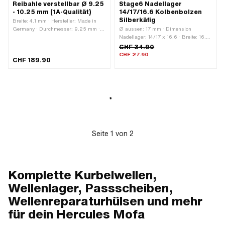
Reibahle verstellbar Ø 9.25
Stage6 Nadellager
- 10.25 mm (1A-Qualität)
14/17/16.6 Kolbenbolzen
Silberkäfig
Breite: 4.1 mm · Hersteller: Made in
Germany · Durchmesser: 9.25 mm ·
Ø aussen: 17 mm · Dimension
Gesamtlänge: 115 mm ·
Nadellager: 14/17 x 16.6 · Breite: 16.6
Anwendungsbereich: Spezialwerkzeug
mm · Hersteller: Stage6 · Lagerkäfig:
CHF 34.90
Silberkäfig · Lagerart:
CHF 27.90
CHF 189.90
Nadellagerkranz · Ø innen: 14 mm ·
Anwendungsbereich: Tuning
Seite
1
von
2
Komplette Kurbelwellen,
Wellenlager, Passscheiben,
Wellenreparaturhülsen und mehr
für dein Hercules Mofa