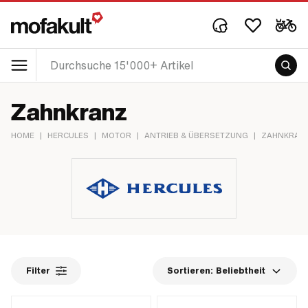
Zahnkranz
HOME
|
HERCULES
|
MOTOR
|
ANTRIEB & ÜBERSETZUNG
|
ZAHNKRAN
Filter
Sortieren:
Beliebtheit