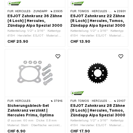
FÜR:
HERCULES · ZÜNDAPP
23935
FÜR:
TOMOS · HERCULES · ZÜNDAPP
23931
ESJOT Zahnkranz 36 Zähne
ESJOT Zahnkranz 22 Zähne
(4 Loch) | Hercules,
(8 Loch) | Hercules, Tomos,
Zündapp Alpa Spezial 3000
Zündapp Alpa Spezial 3000
Kettenteilung: 1/2" x 3/16" · Kettentyp:
Kettenteilung: 1/2" x 3/16" · Kettentyp:
415H · Hersteller: ESJOT · Material:
415H · Hersteller: ESJOT · Material:
Stahl · Oberfläche: lackiert · Farbe:
Stahl · Oberfläche: lackiert · Farbe:
CHF 25.90
CHF 13.90
schwarz · Anzahl Zähne: 36 Stk. · Ø
schwarz · Anzahl Zähne: 22 Stk. ·
Lochkreis: 66 mm · Ø innen: 42.5 mm
Dicke: 4 mm · Ø Lochkreis: 60.5 mm ·
· Anzahl Befestigungspunkte: 4 Stk. ·
Ø Lochkreis: 66 mm · Ø innen: 42.5
Ø Befestigungsloch: 7.4 mm
mm · Anzahl Befestigungspunkte: 4
Stk. · Ø Befestigungsloch: 7.4 mm ·
Anzahl Befestigungspunkte: 8 Stk.
FÜR:
HERCULES
37916
FÜR:
TOMOS · HERCULES · ZÜNDAPP
23107
Sicherungsblech-Set
ESJOT Zahnkranz 28 Zähne
Zahnkranz verzinkt |
(8 Loch) | Hercules, Tomos,
Hercules Prima, Optima
Zündapp Alpa Spezial 3000
Ø aussen: 60 mm · Dicke: 0.8 mm ·
Kettenteilung: 1/2" x 3/16" · Kettentyp:
Material: Stahl · Oberfläche: verzinkt
415H · Hersteller: ESJOT · Material:
(blau) · Ø innen: 50 mm · Anzahl
Stahl · Oberfläche: lackiert · Farbe:
CHF 6.90
CHF 17.90