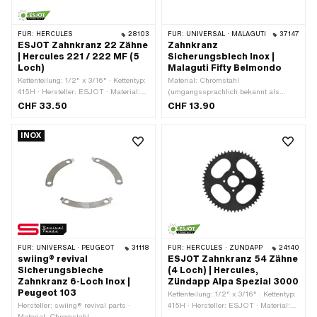
FÜR:
HERCULES
28103
FÜR:
UNIVERSAL · MALAGUTI
37147
ESJOT Zahnkranz 22 Zähne
Zahnkranz
| Hercules 221 / 222 MF (5
Sicherungsblech Inox |
Loch)
Malaguti Fifty Belmondo
Kettenteilung: 1/2" x 3/16" · Kettentyp:
Material: Chromstahl
415H · Hersteller: ESJOT · Material:
(umgangssprachlich bekannt als
Stahl · Oberfläche: pulverbeschichtet ·
Nirosta) · Ø innen: 50 mm · Ø
CHF 33.50
CHF 13.90
Farbe: schwarz · Anzahl Zähne: 22
Lochkreis: 66.5 mm · Dicke: 1.1 mm ·
Stk. · Ø Lochkreis: 53 mm · Ø innen:
Lochabstand 2: 47 mm · Anzahl
INOX
38 mm · Anzahl Befestigungspunkte: 5
Befestigungspunkte: 4 Stk. ·
Stk. · Ø Befestigungsloch: 6.6 mm
Lochabstand: 47 mm · Ø
Befestigungsloch: 6.5 mm
FÜR:
UNIVERSAL · PEUGEOT
31118
FÜR:
HERCULES · ZÜNDAPP
24140
swiing® revival
ESJOT Zahnkranz 54 Zähne
Sicherungsbleche
(4 Loch) | Hercules,
Zahnkranz 6-Loch Inox |
Zündapp Alpa Spezial 3000
Peugeot 103
Kettenteilung: 1/2" x 3/16" · Kettentyp:
Hersteller: swiing® revival parts ·
415H · Hersteller: ESJOT · Material:
Material: Chromstahl
Stahl · Oberfläche: lackiert · Farbe: