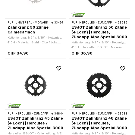
FÜR:
UNIVERSAL · MONARK
33497
FÜR:
HERCULES · ZÜNDAPP
23939
Zahnkranz 30 Zähne
ESJOT Zahnkranz 50 Zähne
Grimeca flach
(4 Loch) | Hercules,
Zündapp Alpa Spezial 3000
Kettenteilung: 1/2" x 3/16" · Kettentyp:
415H · Material: Stahl · Oberfläche:
Kettenteilung: 1/2" x 3/16" · Kettentyp:
verzinkt (blau) · Anzahl Zähne: 30
415H · Hersteller: ESJOT · Material:
Stk. · Dicke: 4.5 mm · Ø innen: 46 mm
Stahl · Oberfläche: lackiert · Farbe:
CHF 34.90
CHF 36.90
· Anzahl Befestigungspunkte: 4 Stk.
schwarz · Anzahl Zähne: 50 Stk. ·
Dicke: 4 mm · Ø Lochkreis: 66 mm ·
Ø innen: 42.5 mm · Anzahl
Befestigungspunkte: 4 Stk. · Ø
Befestigungsloch: 7.4 mm
FÜR:
HERCULES · ZÜNDAPP
34644
FÜR:
HERCULES · ZÜNDAPP
23938
ESJOT Zahnkranz 45 Zähne
ESJOT Zahnkranz 48 Zähne
(4 Loch) | Hercules /
(4 Loch) | Hercules,
Zündapp Alpa Spezial 3000
Zündapp Alpa Spezial 3000
Hersteller: ESJOT · Kettenteilung: 1/2"
Kettenteilung: 1/2" x 3/16" · Kettentyp: