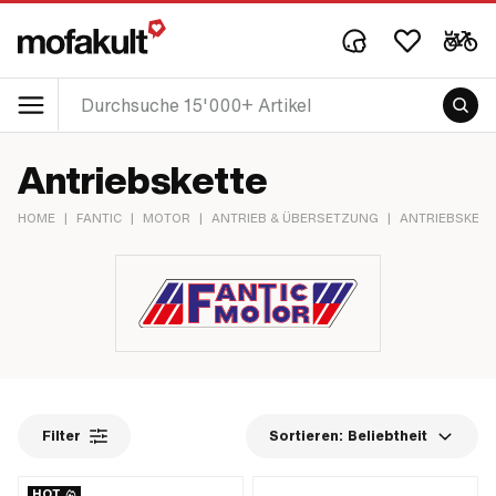
Antriebskette
HOME
|
FANTIC
|
MOTOR
|
ANTRIEB & ÜBERSETZUNG
|
ANTRIEBSKETT
Filter
Sortieren:
Beliebtheit
HOT