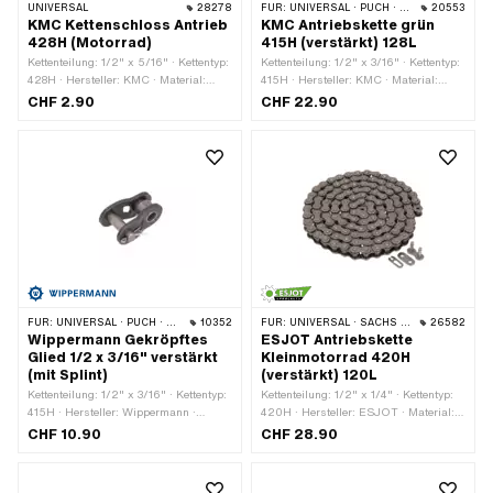
UNIVERSAL
28278
FÜR:
UNIVERSAL · PUCH · SACHS · PONY / CILO (BETA 521 & 512) · ZÜNDAPP BELMONDO · TOMOS · BYE BIKE
20553
KMC Kettenschloss Antrieb
KMC Antriebskette grün
428H (Motorrad)
415H (verstärkt) 128L
Kettenteilung: 1/2" x 5/16" · Kettentyp:
Kettenteilung: 1/2" x 3/16" · Kettentyp:
428H · Hersteller: KMC · Material:
415H · Hersteller: KMC · Material:
Stahl · Anzahl Kettenglieder: 1 Stk. ·
Stahl · Farbe: grün · Anzahl
CHF 2.90
CHF 22.90
Kettenschloss-Art: Federverschluss ·
Kettenglieder: 128 Stk. · Abrollumfang:
Oberfläche: roh · Ø Stift: 4.45 mm
1626 mm · Kettenschloss-Art:
Federverschluss · Oberfläche: lackiert
FÜR:
UNIVERSAL · PUCH · SACHS · PONY / CILO (BETA 521 & 512) · ZÜNDAPP BELMONDO · TOMOS · BYE BIKE
10352
FÜR:
UNIVERSAL · SACHS · KREIDLER
26582
Wippermann Gekröpftes
ESJOT Antriebskette
Glied 1/2 x 3/16" verstärkt
Kleinmotorrad 420H
(mit Splint)
(verstärkt) 120L
Kettenteilung: 1/2" x 3/16" · Kettentyp:
Kettenteilung: 1/2" x 1/4" · Kettentyp:
415H · Hersteller: Wippermann ·
420H · Hersteller: ESJOT · Material:
Material: Stahl · Anzahl Kettenglieder:
Stahl · Anzahl Kettenglieder: 120 Stk. ·
CHF 10.90
CHF 28.90
1 Stk. · Kettenschloss-Art: Gekröpftes
Abrollumfang: 1524 mm ·
Glied · Oberfläche: roh · Ø Bohrung:
Kettenschloss-Art: Federverschluss ·
4.25 mm · Ø Stift: 4.17 mm
Oberfläche: roh