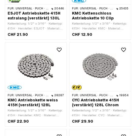
FÜR:
UNIVERSAL · PUCH · SACHS · PONY / CILO (BETA 521 & 512) · ZÜNDAPP BELMONDO · TOMOS · BYE BIKE
20446
FÜR:
UNIVERSAL · PUCH · SACHS · PONY / CILO (BETA 521 & 512) · ZÜNDAPP BELMONDO · TOMOS · BYE BIKE
25435
ESJOT Antriebskette 415H
KMC Kettenschloss
extralang (verstärkt) 130L
Antriebskette 10 Clip
Kettenteilung: 1/2" x 3/16" · Kettentyp:
Kettenteilung: 1/2" x 3/16" · Kettentyp:
415H · Hersteller: ESJOT · Material:
415H · Hersteller: KMC · Material:
Stahl · Oberfläche: roh · Abrollumfang:
Stahl · Farbe: grau · Anzahl
CHF 21.90
CHF 12.90
1651 mm · Anzahl Kettenglieder: 130
Kettenglieder: 10 Stk. · Kettenschloss-
Stk. · Kettenschloss-Art:
Art: Federverschluss · Oberfläche:
Federverschluss
blank / geölt · Ø Bohrung: 4.02 mm ·
Ø Stift: 3.9 mm
FÜR:
UNIVERSAL · PUCH · SACHS · PONY / CILO (BETA 521 & 512) · ZÜNDAPP BELMONDO · TOMOS · BYE BIKE
28287
FÜR:
UNIVERSAL · PUCH · SACHS · PONY / CILO (BETA 521 & 512) · ZÜNDAPP BELMONDO · TOMOS · BYE BIKE
19954
KMC Antriebskette weiss
CYC Antriebskette 415H
415H (verstärkt) 128L
(verstärkt) 128L Chrom
Kettenteilung: 1/2" x 3/16" · Kettentyp:
Kettenteilung: 1/2" x 3/16" · Kettentyp:
415H · Hersteller: KMC · Material:
415H · Hersteller: CYC · Material:
Stahl · Oberfläche: lackiert · Farbe:
Stahl · Oberfläche: lackiert · Farbe:
CHF 22.90
CHF 29.90
weiss · Abrollumfang: 1626 mm ·
Chrom · Abrollumfang: 1626 mm ·
Anzahl Kettenglieder: 128 Stk. ·
Anzahl Kettenglieder: 128 Stk. ·
Kettenschloss-Art: Federverschluss
Kettenschloss-Art: Federverschluss