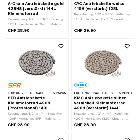
A-Chain Antriebskette gold
CYC Antriebskette weiss
428HS (verstärkt) 144L
415H (verstärkt) 128L
Kleinmotorrad
Kettenteilung: 1/2" x 3/16" · Kettentyp:
Kettenteilung: 1/2" x 5/16" · Kettentyp:
415H · Hersteller: CYC · Material:
428H · Hersteller: A-Chain · Material:
Stahl · Farbe: weiss · Anzahl
Stahl · Farbe: gold · Anzahl
Kettenglieder: 128 Stk. · Abrollumfang:
CHF 28.90
CHF 29.90
Kettenglieder: 144 Stk. · Abrollumfang:
1626 mm · Kettenschloss-Art:
1829 mm · Kettenschloss-Art:
Federverschluss · Oberfläche: lackiert
Federverschluss · Oberfläche: lackiert
FÜR:
UNIVERSAL · SACHS · KREIDLER
25265
FÜR:
UNIVERSAL · SACHS · KREIDLER
28284
SFR Antriebskette
KMC Antriebskette silber
Kleinmotorrad 420H
vernickelt Kleinmotorrad
(Professional) 140L
420H (verstärkt) 144L
Kettenteilung: 1/2" x 1/4" · Kettentyp:
Kettenteilung: 1/2" x 1/4" · Kettentyp:
420P · Hersteller: SFR · Material:
420H · Hersteller: KMC · Material:
Stahl · Farbe: gold · Anzahl
Stahl · Farbe: silber · Anzahl
CHF 28.90
CHF 28.90
Kettenglieder: 140 Stk. · Abrollumfang:
Kettenglieder: 144 Stk. · Abrollumfang:
1778 mm · Kettenschloss-Art:
1829 mm · Kettenschloss-Art:
Federverschluss · Oberfläche: lackiert
Federverschluss · Oberfläche: