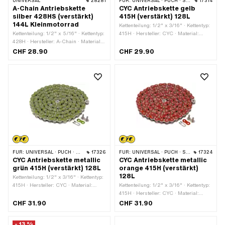
UNIVERSAL
28281
FÜR:
UNIVERSAL · PUCH · SACHS · PONY / CILO (BETA 521 & 512) · ZÜNDAPP BELMONDO · TOMOS · BYE BIKE
17314
A-Chain Antriebskette
CYC Antriebskette gelb
silber 428HS (verstärkt)
415H (verstärkt) 128L
144L Kleinmotorrad
Kettenteilung: 1/2" x 3/16" · Kettentyp:
Kettenteilung: 1/2" x 5/16" · Kettentyp:
415H · Hersteller: CYC · Material:
428H · Hersteller: A-Chain · Material:
Stahl · Farbe: gelb · Anzahl
Stahl · Farbe: silber · Anzahl
Kettenglieder: 128 Stk. · Abrollumfang:
CHF 28.90
CHF 29.90
Kettenglieder: 144 Stk. · Abrollumfang:
1626 mm · Kettenschloss-Art:
1829 mm · Kettenschloss-Art:
Federverschluss · Oberfläche: lackiert
Federverschluss · Oberfläche:
vernickelt
FÜR:
UNIVERSAL · PUCH · SACHS · PONY / CILO (BETA 521 & 512) · ZÜNDAPP BELMONDO · TOMOS · BYE BIKE
17326
FÜR:
UNIVERSAL · PUCH · SACHS · PONY / CILO (BETA 521 & 512) · ZÜNDAPP BELMONDO · TOMOS · BYE BIKE
17324
CYC Antriebskette metallic
CYC Antriebskette metallic
grün 415H (verstärkt) 128L
orange 415H (verstärkt)
128L
Kettenteilung: 1/2" x 3/16" · Kettentyp:
415H · Hersteller: CYC · Material:
Kettenteilung: 1/2" x 3/16" · Kettentyp:
Stahl · Farbe: grün · Anzahl
415H · Hersteller: CYC · Material:
Kettenglieder: 128 Stk. · Abrollumfang:
Stahl · Farbe: orange · Anzahl
CHF 31.90
CHF 31.90
1626 mm · Kettenschloss-Art:
Kettenglieder: 128 Stk. · Abrollumfang:
Federverschluss · Oberfläche: lackiert
1626 mm · Kettenschloss-Art:
- 13 %