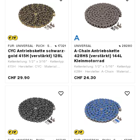
FÜR:
UNIVERSAL · PUCH · SACHS · PONY / CILO (BETA 521 & 512) · ZÜNDAPP BELMONDO · TOMOS · BYE BIKE
17321
UNIVERSAL
28280
CYC Antriebskette schwarz-
A-Chain Antriebskette
gold 415H (verstärkt) 128L
428HS (verstärkt) 144L
Kleinmotorrad
Kettenteilung: 1/2" x 3/16" · Kettentyp:
415H · Hersteller: CYC · Material:
Kettenteilung: 1/2" x 5/16" · Kettentyp:
Stahl · Oberfläche: lackiert · Farbe:
428H · Hersteller: A-Chain · Material:
gold · Farbe: schwarz · Abrollumfang:
Stahl · Anzahl Kettenglieder: 144 Stk. ·
CHF 29.90
CHF 24.30
1626 mm · Anzahl Kettenglieder: 128
Abrollumfang: 1829 mm ·
Stk. · Kettenschloss-Art:
Kettenschloss-Art: Federverschluss ·
Federverschluss
Oberfläche: roh