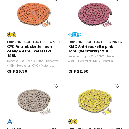
FÜR:
UNIVERSAL · PUCH · SACHS · PONY / CILO (BETA 521 & 512) · ZÜNDAPP BELMONDO · TOMOS · BYE BIKE
17318
FÜR:
UNIVERSAL · PUCH · SACHS · PONY / CILO (BETA 521 & 512) · ZÜNDAPP BELMONDO · TOMOS · BYE BIKE
28286
CYC Antriebskette neon
KMC Antriebskette pink
orange 415H (verstärkt)
415H (verstärkt) 128L
128L
Kettenteilung: 1/2" x 3/16" · Kettentyp:
Kettenteilung: 1/2" x 3/16" · Kettentyp:
415H · Hersteller: KMC · Material:
415H · Hersteller: CYC · Material:
Stahl · Oberfläche: lackiert · Farbe:
Stahl · Farbe: orange · Anzahl
pink · Abrollumfang: 1626 mm ·
CHF 29.90
CHF 22.90
Kettenglieder: 128 Stk. · Abrollumfang:
Anzahl Kettenglieder: 128 Stk. ·
1626 mm · Kettenschloss-Art:
Kettenschloss-Art: Federverschluss
Federverschluss · Oberfläche: lackiert