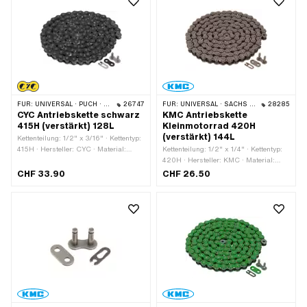
FÜR:
UNIVERSAL · PUCH · SACHS · PONY / CILO (BETA 521 & 512) · ZÜNDAPP BELMONDO · TOMOS · BYE BIKE
26747
FÜR:
UNIVERSAL · SACHS · KREIDLER
28285
CYC Antriebskette schwarz
KMC Antriebskette
415H (verstärkt) 128L
Kleinmotorrad 420H
(verstärkt) 144L
Kettenteilung: 1/2" x 3/16" · Kettentyp:
415H · Hersteller: CYC · Material:
Kettenteilung: 1/2" x 1/4" · Kettentyp:
Stahl · Oberfläche: lackiert · Farbe:
420H · Hersteller: KMC · Material:
schwarz · Abrollumfang: 1626 mm ·
Stahl · Oberfläche: roh · Abrollumfang:
CHF 33.90
CHF 26.50
Anzahl Kettenglieder: 128 Stk. ·
1829 mm · Anzahl Kettenglieder: 144
Kettenschloss-Art: Federverschluss
Stk. · Kettenschloss-Art:
Federverschluss